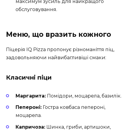
максимум зусиль для найкращого
обслуговування.
Меню, що вразить кожного
Піцерія IQ Pizza пропонує різноманіття піц,
задовольняючи найвибагливіші смаки:
Класичні піци
Маргарита:
Помідори, моцарела, базилік.
Пепероні:
Гостра ковбаса пепероні,
моцарела.
Капричоза:
Шинка, гриби, артишоки,