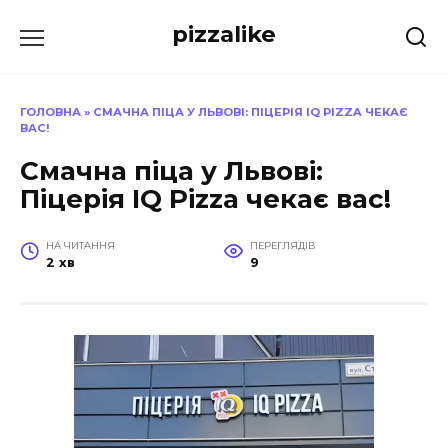
Перейти
pizzalike
до
вмісту
ГОЛОВНА
»
СМАЧНА ПІЦА У ЛЬВОВІ: ПІЦЕРІЯ IQ PIZZA ЧЕКАЄ
ВАС!
Смачна піца у Львові:
Піцерія IQ Pizza чекає вас!
НА ЧИТАННЯ
ПЕРЕГЛЯДІВ
2 хв
9