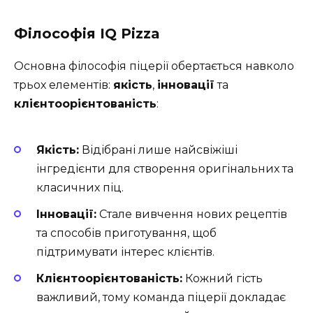
Філософія IQ Pizza
Основна філософія піцерії обертається навколо
трьох елементів:
якість
,
інновації
та
клієнтоорієнтованість
:
Якість:
Відібрані лише найсвіжіші
інгредієнти для створення оригінальних та
класичних піц.
Інновації:
Стале вивчення нових рецептів
та способів приготування, щоб
підтримувати інтерес клієнтів.
Клієнтоорієнтованість:
Кожний гість
важливий, тому команда піцерії докладає