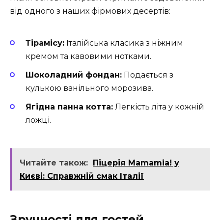
від одного з наших фірмових десертів:
Тірамісу:
Італійська класика з ніжним
кремом та кавовими нотками.
Шоколадний фондан:
Подається з
кулькою ванільного морозива.
Ягідна панна котта:
Легкість літа у кожній
ложці.
Читайте також:
Піцерія Mamamia! у
Києві: Справжній смак Італії
Зручності для гостей