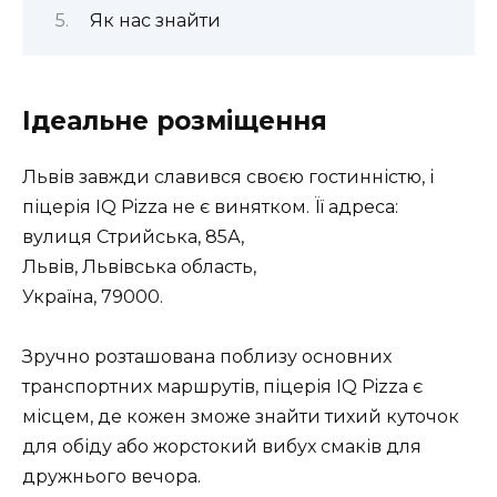
Як нас знайти
Ідеальне розміщення
Львів завжди славився своєю гостинністю, і
піцерія IQ Pizza не є винятком. Її адреса:
вулиця Стрийська, 85А,
Львів, Львівська область,
Україна, 79000.
Зручно розташована поблизу основних
транспортних маршрутів, піцерія IQ Pizza є
місцем, де кожен зможе знайти тихий куточок
для обіду або жорстокий вибух смаків для
дружнього вечора.