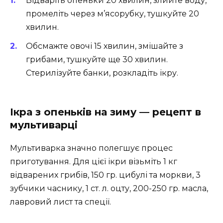
Відваріть опеньки 20 хвилин, злийте воду,
промеліть через м’ясорубку, тушкуйте 20
хвилин.
Обсмажте овочі 15 хвилин, змішайте з
грибами, тушкуйте ще 30 хвилин.
Стерилізуйте банки, розкладіть ікру.
Ікра з опеньків на зиму — рецепт в
мультиварці
Мультиварка значно полегшує процес
приготування. Для цієї ікри візьміть 1 кг
відварених грибів, 150 гр. цибулі та моркви, 3
зубчики часнику, 1 ст. л. оцту, 200-250 гр. масла,
лавровий лист та спеції.