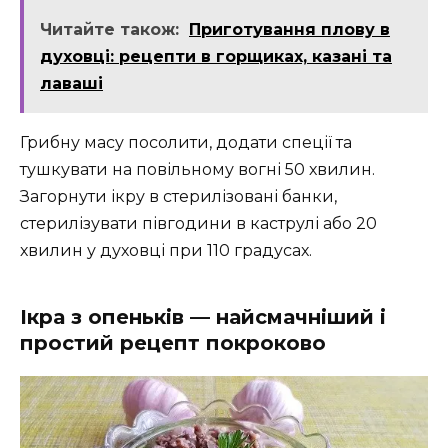
Читайте також:
Приготування плову в
духовці: рецепти в горщиках, казані та
лаваші
Грибну масу посолити, додати спеції та
тушкувати на повільному вогні 50 хвилин.
Загорнути ікру в стерилізовані банки,
стерилізувати півгодини в каструлі або 20
хвилин у духовці при 110 градусах.
Ікра з опеньків — найсмачніший і
простий рецепт покроково