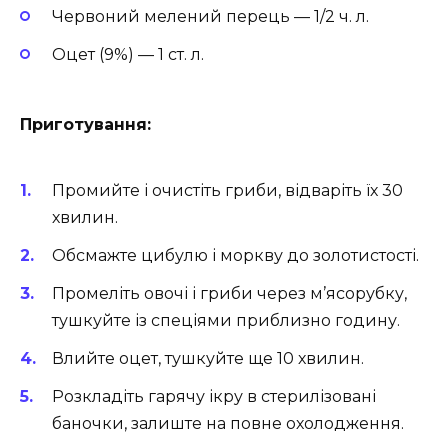
Червоний мелений перець — 1/2 ч. л.
Оцет (9%) — 1 ст. л.
Приготування:
Промийте і очистіть гриби, відваріть їх 30
хвилин.
Обсмажте цибулю і моркву до золотистості.
Промеліть овочі і гриби через м’ясорубку,
тушкуйте із спеціями приблизно годину.
Влийте оцет, тушкуйте ще 10 хвилин.
Розкладіть гарячу ікру в стерилізовані
баночки, залиште на повне охолодження.