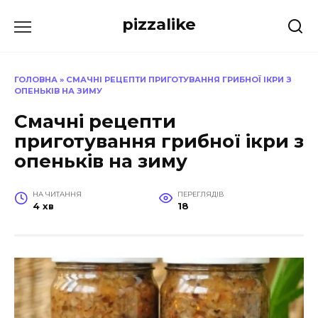
Перейти
pizzalike
до
вмісту
ГОЛОВНА
»
СМАЧНІ РЕЦЕПТИ ПРИГОТУВАННЯ ГРИБНОЇ ІКРИ З
ОПЕНЬКІВ НА ЗИМУ
Смачні рецепти
приготування грибної ікри з
опеньків на зиму
НА ЧИТАННЯ
ПЕРЕГЛЯДІВ
4 хв
18