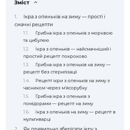
Зміст
Ікра з опеньків на зиму — прості і
смачні рецепти
Грибна ікра з опеньків з морквою
та цибулею
Ікра з опеньків — найсмачніший і
простий рецепт покроково
Грибна ікра з опеньків на зиму —
рецепт без стерилізації
Рецепт ікри з опеньків на зиму з
часником через м’ясорубку
Грибна ікра з опеньків з
помідорами — рецепт на зиму
Ікра з опеньків на зиму — рецепт в
мультиварці
Як правильно зберігати ікру з