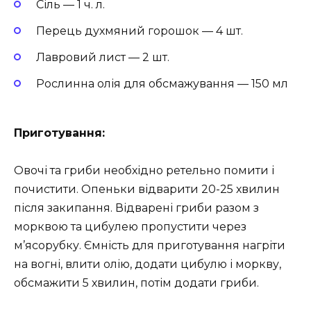
Сіль — 1 ч. л.
Перець духмяний горошок — 4 шт.
Лавровий лист — 2 шт.
Рослинна олія для обсмажування — 150 мл
Приготування:
Овочі та гриби необхідно ретельно помити і
почистити. Опеньки відварити 20-25 хвилин
після закипання. Відварені гриби разом з
морквою та цибулею пропустити через
м’ясорубку. Ємність для приготування нагріти
на вогні, влити олію, додати цибулю і моркву,
обсмажити 5 хвилин, потім додати гриби.