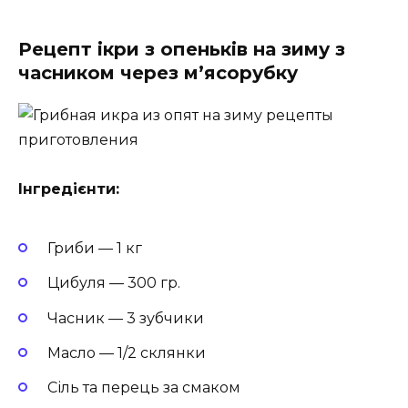
Рецепт ікри з опеньків на зиму з
часником через м’ясорубку
Інгредієнти:
Гриби — 1 кг
Цибуля — 300 гр.
Часник — 3 зубчики
Масло — 1/2 склянки
Сіль та перець за смаком