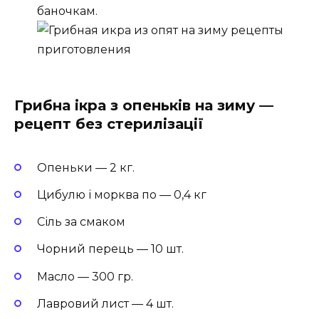
баночкам.
Грибна ікра з опеньків на зиму —
рецепт без стерилізації
Опеньки — 2 кг.
Цибулю і морква по — 0,4 кг
Сіль за смаком
Чорний перець — 10 шт.
Масло — 300 гр.
Лавровий лист — 4 шт.