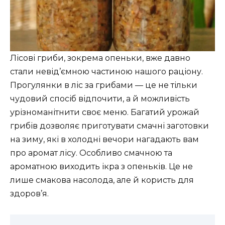
Лісові гриби, зокрема опеньки, вже давно
стали невід’ємною частиною нашого раціону.
Прогулянки в ліс за грибами — це не тільки
чудовий спосіб відпочити, а й можливість
урізноманітнити своє меню. Багатий урожай
грибів дозволяє приготувати смачні заготовки
на зиму, які в холодні вечори нагадають вам
про аромат лісу. Особливо смачною та
ароматною виходить ікра з опеньків. Це не
лише смакова насолода, але й користь для
здоров’я.