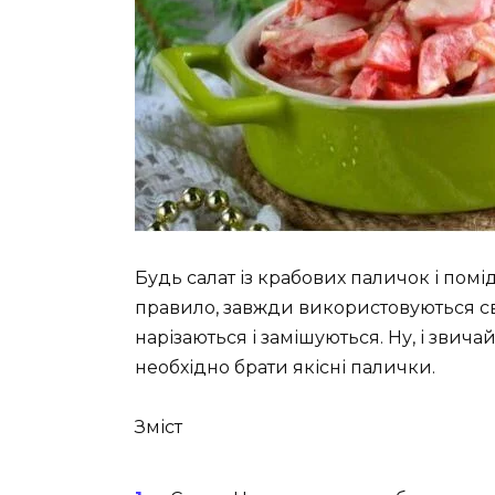
Будь салат із крабових паличок і помід
правило, завжди використовуються сві
нарізаються і замішуються. Ну, і звича
необхідно брати якісні палички.
Зміст