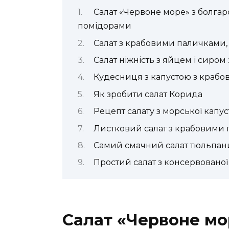
Салат «Червоне море» з болга
помідорами
Салат з крабовими паличками,
Салат ніжність з яйцем і сиро
Кудесниця з капустою з крабо
Як зробити салат Корида
Рецепт салату з морської капу
Листковий салат з крабовими 
Самий смачний салат тюльпан
Простий салат з консервованої
Салат «Червоне мо