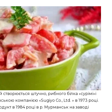
 створюється штучно, рибного білка «сурімі»і
ькою компанією «Sugiyo Co., Ltd. » в 1973 році.
укт в 1984 році в р. Мурманськ на заводі