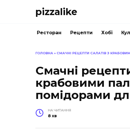
Перейти
pizzalike
до
вмісту
Ресторан
Рецепти
Хобі
Кул
ГОЛОВНА
»
СМАЧНІ РЕЦЕПТИ САЛАТІВ З КРАБОВ
Смачні рецепти
крабовими пал
помідорами дл
НА ЧИТАННЯ
8 хв