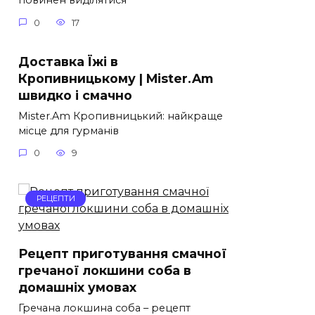
повинен виділятися
0
17
Доставка Їжі в
Кропивницькому | Mister.Am
швидко і смачно
Mister.Am Кропивницький: найкраще
місце для гурманів
0
9
РЕЦЕПТИ
Рецепт приготування смачної
гречаної локшини соба в
домашніх умовах
Гречана локшина соба – рецепт