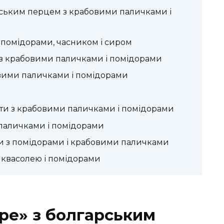
рським перцем з крабовими паличками і
 помідорами, часником і сиром
м з крабовими паличками і помідорами
вими паличками і помідорами
сти з крабовими паличками і помідорами
паличками і помідорами
и з помідорами і крабовими паличками
 квасолею і помідорами
ре» з болгарським