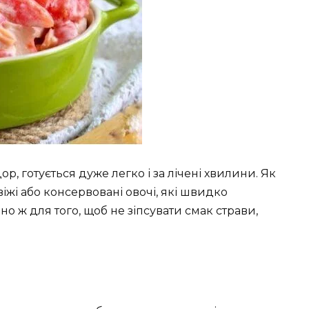
ор, готується дуже легко і за лічені хвилини. Як
жі або консервовані овочі, які швидко
йно ж для того, щоб не зіпсувати смак страви,