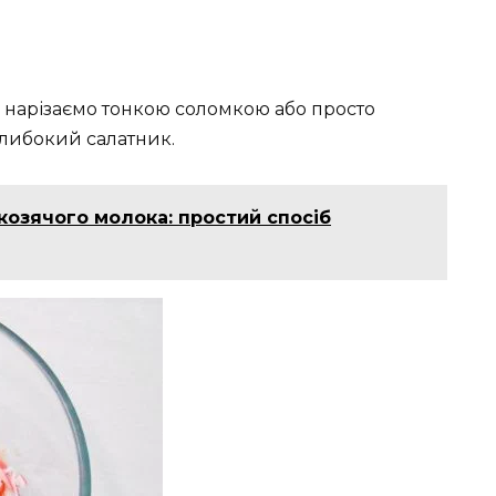
и, нарізаємо тонкою соломкою або просто
либокий салатник.
козячого молока: простий спосіб