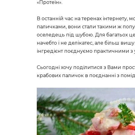
«Протеїн».
В останній час на теренах інтернету,
паличками, вони стали такими ж попул
оселедець під шубою. Для багатьох ц
начебто і не делікатес, але більш виш
інгредієнт поєднуємо практичними з 
Сьогодні хочу поділитися з Вами прос
крабових паличок в поєднанні з помі