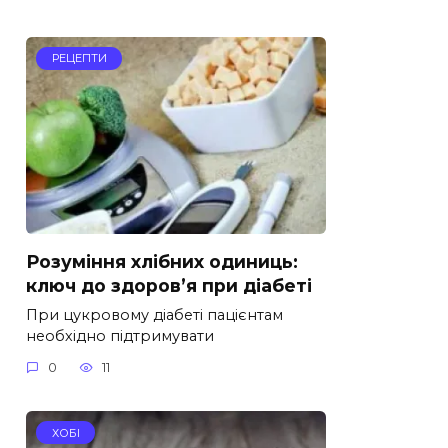
РЕЦЕПТИ
Розуміння хлібних одиниць:
ключ до здоров’я при діабеті
При цукровому діабеті пацієнтам
необхідно підтримувати
0
11
ХОБІ