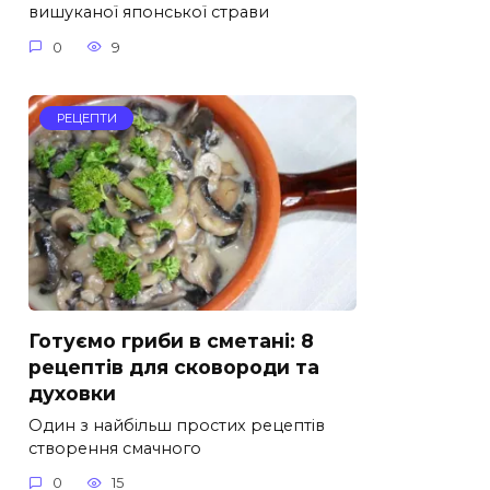
вишуканої японської страви
0
9
РЕЦЕПТИ
Готуємо гриби в сметані: 8
рецептів для сковороди та
духовки
Один з найбільш простих рецептів
створення смачного
0
15