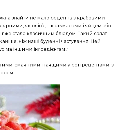
 можна знайти не мало рецептів з крабовими
ярними, як олів’є, з кальмарами і яйцем або
е вже стало класичним блюдом. Такий салат
уканіше, ніж наші буденні частування. Цей
усіма іншими інгредієнтами.
тими, смачними і таящими у роті рецептами, з
дором.