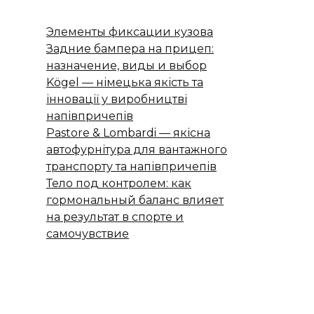
Элементы фиксации кузова
Задние бампера на прицеп:
назначение, виды и выбор
Kögel — німецька якість та
інновації у виробництві
напівпричепів
Pastore & Lombardi — якісна
автофурнітура для вантажного
транспорту та напівпричепів
Тело под контролем: как
гормональный баланс влияет
на результат в спорте и
самочувствие