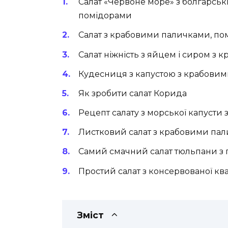
Салат «Червоне море» з болгарсь
помідорами
Салат з крабовими паличками, по
Салат ніжність з яйцем і сиром з
Кудесниця з капустою з крабовим
Як зробити салат Корида
Рецепт салату з морської капусти
Листковий салат з крабовими пал
Самий смачний салат тюльпани з
Простий салат з консервованої кв
Зміст