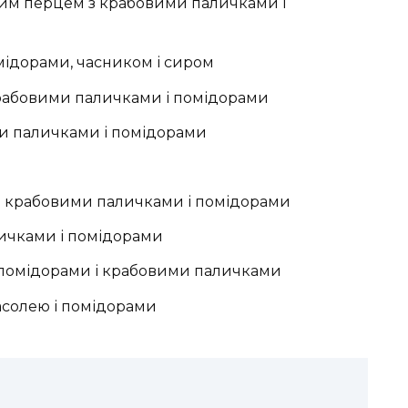
ким перцем з крабовими паличками і
мідорами, часником і сиром
 крабовими паличками і помідорами
и паличками і помідорами
 з крабовими паличками і помідорами
ичками і помідорами
 помідорами і крабовими паличками
асолею і помідорами