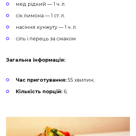
мед рідкий — 1 ч. л.
сік лимона — 1 ст. л.
насіння кунжуту — 1 ч. л.
сіль і перець за смаком
Загальна інформація:
Час приготування:
55 хвилин;
Кількість порцій:
6;