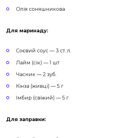
Олія соняшникова
Для маринаду:
Соєвий соус — 3 ст. л.
Лайм (сік) — 1 шт
Часник — 2 зуб.
Кінза (живці) — 5 г
Імбир (свіжий) — 5 г
Для заправки: