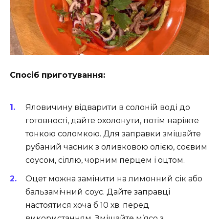
Спосіб приготування:
Яловичину відварити в солоній воді до
готовності, дайте охолонути, потім наріжте
тонкою соломкою. Для заправки змішайте
рубаний часник з оливковою олією, соєвим
соусом, сіллю, чорним перцем і оцтом.
Оцет можна замінити на лимонний сік або
бальзамічний соус. Дайте заправці
настоятися хоча б 10 хв. перед
використанням. Змішайте м’ясо з