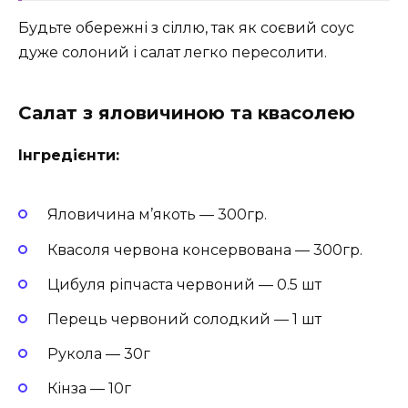
Будьте обережні з сіллю, так як соєвий соус
дуже солоний і салат легко пересолити.
Салат з яловичиною та квасолею
Інгредієнти:
Яловичина м’якоть — 300гр.
Квасоля червона консервована — 300гр.
Цибуля ріпчаста червоний — 0.5 шт
Перець червоний солодкий — 1 шт
Рукола — 30г
Кінза — 10г