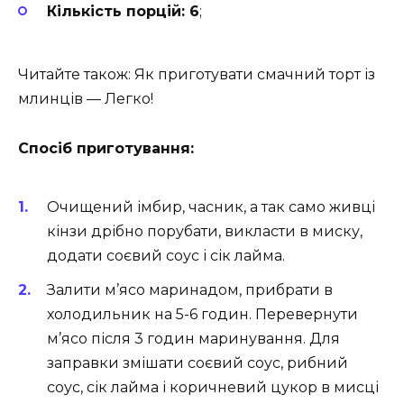
Кількість порцій: 6
;
Читайте також: Як приготувати смачний торт із
млинців — Легко!
Спосіб приготування:
Очищений імбир, часник, а так само живці
кінзи дрібно порубати, викласти в миску,
додати соєвий соус і сік лайма.
Залити м’ясо маринадом, прибрати в
холодильник на 5-6 годин. Перевернути
м’ясо після 3 годин маринування. Для
заправки змішати соєвий соус, рибний
соус, сік лайма і коричневий цукор в мисці