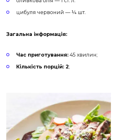
оливкова олія — 1 ст. л.
цибуля червоний — ¼ шт.
Загальна інформація:
Час приготування:
45 хвилин;
Кількість порцій: 2
;