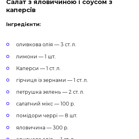
Салат з яловичиною і соусом з
каперсів
Інгредієнти:
оливкова олія — 3 ст. л.
лимони — 1 шт.
Каперси — 1 ст. л.
гірчиця із зернами — 1 ст. л.
петрушка зелень — 2 ст. л.
салатний мікс — 100 р.
помідори черрі — 8 шт.
яловичина — 300 р.