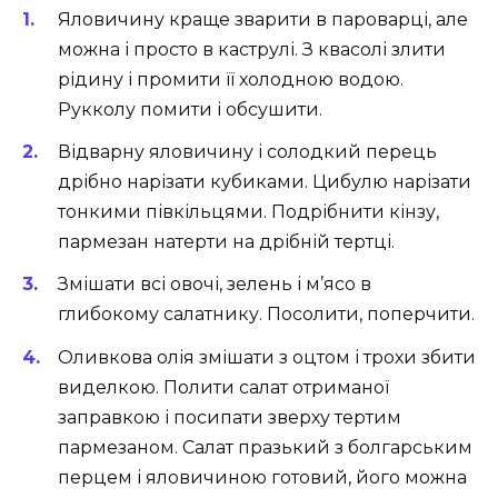
Яловичину краще зварити в пароварці, але
можна і просто в каструлі. З квасолі злити
рідину і промити її холодною водою.
Рукколу помити і обсушити.
Відварну яловичину і солодкий перець
дрібно нарізати кубиками. Цибулю нарізати
тонкими півкільцями. Подрібнити кінзу,
пармезан натерти на дрібній тертці.
Змішати всі овочі, зелень і м’ясо в
глибокому салатнику. Посолити, поперчити.
Оливкова олія змішати з оцтом і трохи збити
виделкою. Полити салат отриманої
заправкою і посипати зверху тертим
пармезаном. Салат празький з болгарським
перцем і яловичиною готовий, його можна