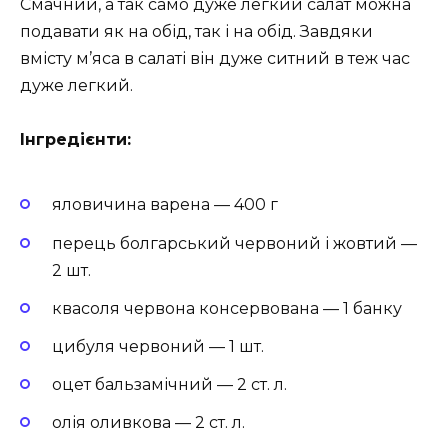
Смачний, а так само дуже легкий салат можна
подавати як на обід, так і на обід. Завдяки
вмісту м’яса в салаті він дуже ситний в теж час
дуже легкий.
Інгредієнти:
яловичина варена — 400 г
перець болгарський червоний і жовтий —
2 шт.
квасоля червона консервована — 1 банку
цибуля червоний — 1 шт.
оцет бальзамічний — 2 ст. л.
олія оливкова — 2 ст. л.