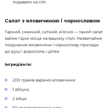
подавати на стіл.
Салат з яловичиною і чорносливом
Гарний, смачний, ситний, м’ясної — такий салат
займе гідне місце на вашому столі. Незвичайне
поєднання яловичини і чорносливу припаде
до душі і дорослим, і дітям.
Інгредієнти:
200 грамів вареної яловичини
1 яблуко
2 яйця
50 грамів твердого сиру