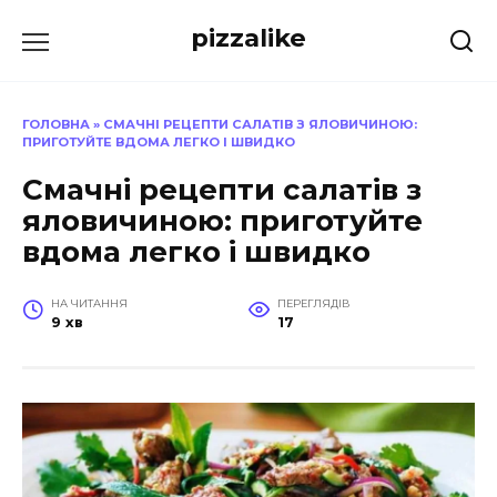
Перейти
pizzalike
до
вмісту
ГОЛОВНА
»
СМАЧНІ РЕЦЕПТИ САЛАТІВ З ЯЛОВИЧИНОЮ:
ПРИГОТУЙТЕ ВДОМА ЛЕГКО І ШВИДКО
Смачні рецепти салатів з
яловичиною: приготуйте
вдома легко і швидко
НА ЧИТАННЯ
ПЕРЕГЛЯДІВ
9 хв
17