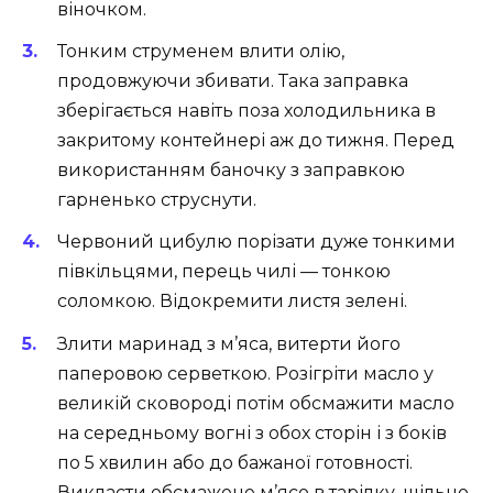
віночком.
Тонким струменем влити олію,
продовжуючи збивати. Така заправка
зберігається навіть поза холодильника в
закритому контейнері аж до тижня. Перед
використанням баночку з заправкою
гарненько струснути.
Червоний цибулю порізати дуже тонкими
півкільцями, перець чилі — тонкою
соломкою. Відокремити листя зелені.
Злити маринад з м’яса, витерти його
паперовою серветкою. Розігріти масло у
великій сковороді потім обсмажити масло
на середньому вогні з обох сторін і з боків
по 5 хвилин або до бажаної готовності.
Викласти обсмажене м’ясо в тарілку, щільно