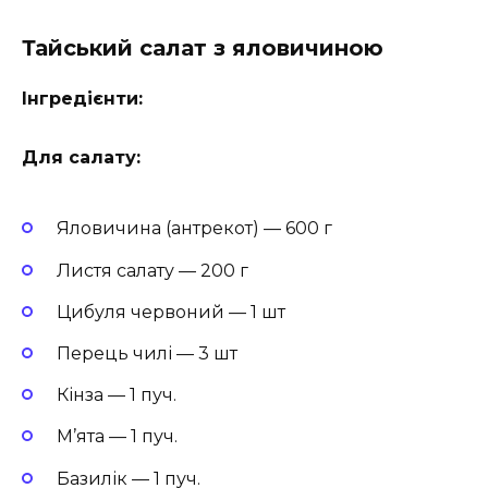
Тайський салат з яловичиною
Інгредієнти:
Для салату:
Яловичина (антрекот) — 600 г
Листя салату — 200 г
Цибуля червоний — 1 шт
Перець чилі — 3 шт
Кінза — 1 пуч.
М’ята — 1 пуч.
Базилік — 1 пуч.