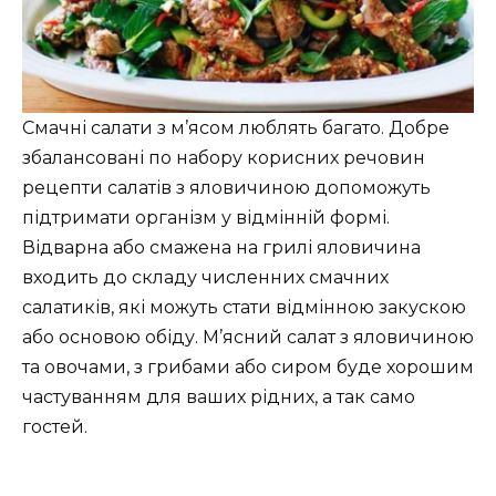
Смачні салати з м’ясом люблять багато. Добре
збалансовані по набору корисних речовин
рецепти салатів з яловичиною допоможуть
підтримати організм у відмінній формі.
Відварна або смажена на грилі яловичина
входить до складу численних смачних
салатиків, які можуть стати відмінною закускою
або основою обіду. М’ясний салат з яловичиною
та овочами, з грибами або сиром буде хорошим
частуванням для ваших рідних, а так само
гостей.