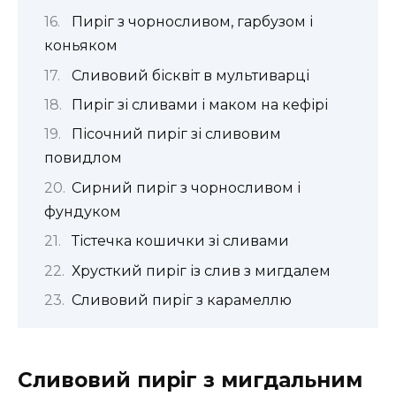
Пиріг з чорносливом, гарбузом і
коньяком
Сливовий бісквіт в мультиварці
Пиріг зі сливами і маком на кефірі
Пісочний пиріг зі сливовим
повидлом
Сирний пиріг з чорносливом і
фундуком
Тістечка кошички зі сливами
Хрусткий пиріг із слив з мигдалем
Сливовий пиріг з карамеллю
Сливовий пиріг з мигдальним