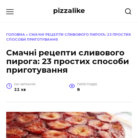
Перейти
pizzalike
до
вмісту
ГОЛОВНА
»
СМАЧНІ РЕЦЕПТИ СЛИВОВОГО ПИРОГА: 23 ПРОСТИХ
СПОСОБИ ПРИГОТУВАННЯ
Смачні рецепти сливового
пирога: 23 простих способи
приготування
НА ЧИТАННЯ
ПЕРЕГЛЯДІВ
22 хв
8