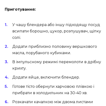
Приготування:
У чашу блендера або іншу підходящу посуд
всипати борошно, цукор, розпушувач, щіпку
солі.
Додати приблизно половину вершкового
масла, порубаного кубиками.
В імпульсному режимі перемолоти в дрібну
крихту.
Додати яйце, включити блендер.
Готове тісто обернути харчовою плівкою і
прибрати в холодильник на 30-40 хв.
Розкачати качалкою між двома листами