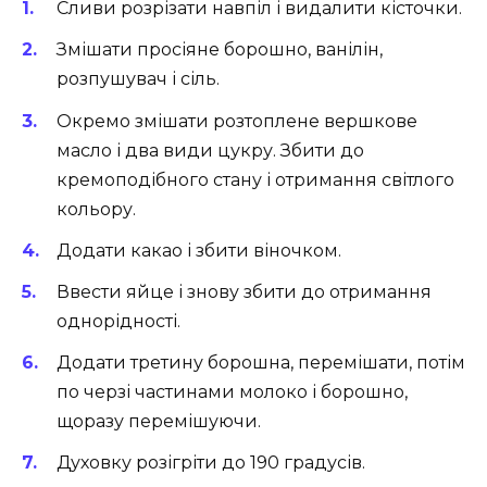
Сливи розрізати навпіл і видалити кісточки.
Змішати просіяне борошно, ванілін,
розпушувач і сіль.
Окремо змішати розтоплене вершкове
масло і два види цукру. Збити до
кремоподібного стану і отримання світлого
кольору.
Додати какао і збити віночком.
Ввести яйце і знову збити до отримання
однорідності.
Додати третину борошна, перемішати, потім
по черзі частинами молоко і борошно,
щоразу перемішуючи.
Духовку розігріти до 190 градусів.