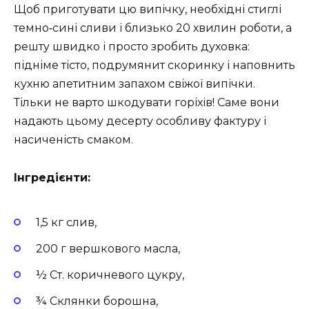
Щоб приготувати цю випічку, необхідні стиглі
темно‑сині сливи і близько 20 хвилин роботи, а
решту швидко і просто зробить духовка:
підніме тісто, подрумянит скоринку і наповнить
кухню апетитним запахом свіжої випічки.
Тільки не варто шкодувати горіхів! Саме вони
надають цьому десерту особливу фактуру і
насиченість смаком.
Інгредієнти:
1,5 кг слив,
200 г вершкового масла,
½ Ст. коричневого цукру,
¾ Склянки борошна,