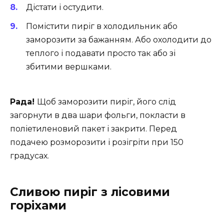
Дістати і остудити.
Помістити пиріг в холодильник або
заморозити за бажанням. Або охолодити до
теплого і подавати просто так або зі
збитими вершками.
Рада!
Щоб заморозити пиріг, його слід
загорнути в два шари фольги, покласти в
поліетиленовий пакет і закрити. Перед
подачею розморозити і розігріти при 150
градусах.
Сливою пиріг з лісовими
горіхами