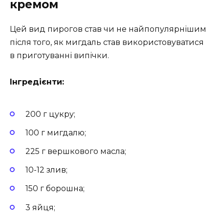
кремом
Цей вид пирогов став чи не найпопулярнішим
після того, як мигдаль став використовуватися
в приготуванні випічки.
Інгредієнти:
200 г цукру;
100 г мигдалю;
225 г вершкового масла;
10-12 злив;
150 г борошна;
3 яйця;