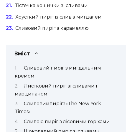
Тістечка кошички зі сливами
Хрусткий пиріг із слив з мигдалем
Сливовий пиріг з карамеллю
Зміст
Сливовий пиріг з мигдальним
кремом
Листковий пиріг зі сливами і
марципаном
Сливовийпирігз«The New York
Times»
Сливою пиріг з лісовими горіхами
Шоколадний пиріг зі сливами