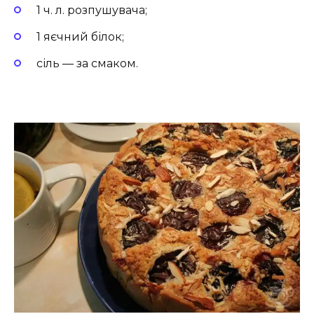
1 ч. л. розпушувача;
1 яєчний білок;
сіль — за смаком.