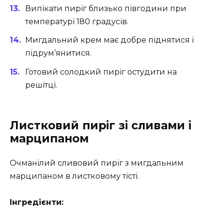
Випікати пиріг близько півгодини при
температурі 180 градусів.
Мигдальний крем має добре піднятися і
підрум’янитися.
Готовий солодкий пиріг остудити на
решітці.
Листковий пиріг зі сливами і
марципаном
Очманілий сливовий пиріг з мигдальним
марципаном в листковому тісті.
Інгредієнти: