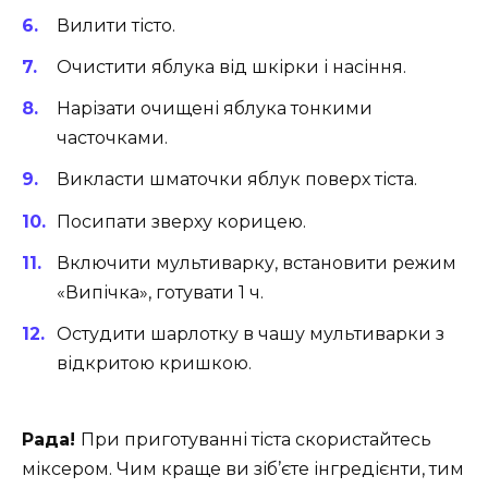
Вилити тісто.
Очистити яблука від шкірки і насіння.
Нарізати очищені яблука тонкими
часточками.
Викласти шматочки яблук поверх тіста.
Посипати зверху корицею.
Включити мультиварку, встановити режим
«Випічка», готувати 1 ч.
Остудити шарлотку в чашу мультиварки з
відкритою кришкою.
Рада!
При приготуванні тіста скористайтесь
міксером. Чим краще ви зіб’єте інгредієнти, тим