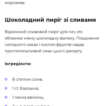
морозива.
Шоколадний пиріг зі сливами
Відмінний сливовий пиріг для тих, хто
обожнює ніжну шоколадну выпеку. Поєднання
солодкого какао і кислих фруктів надає
приголомшливий смак цього десерту.
Інгредієнти:
8 стиглих слив,
1 ст. борошна,
1 пачка ваніліну,