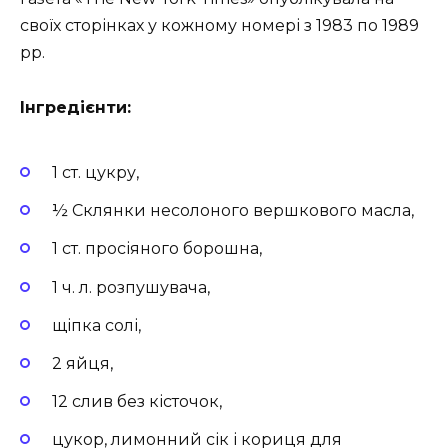
своїх сторінках у кожному номері з 1983 по 1989
рр.
Інгредієнти:
1 ст. цукру,
½ Склянки несолоного вершкового масла,
1 ст. просіяного борошна,
1 ч. л. розпушувача,
щіпка солі,
2 яйця,
12 слив без кісточок,
цукор, лимонний сік і кориця для