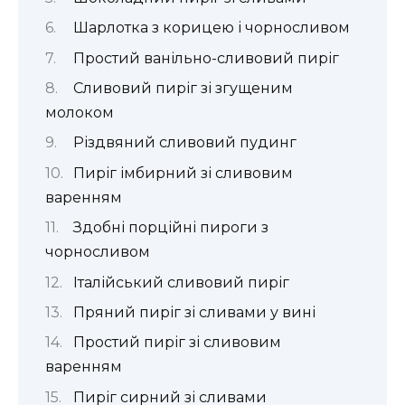
Шарлотка з корицею і чорносливом
Простий ванільно-сливовий пиріг
Сливовий пиріг зі згущеним
молоком
Різдвяний сливовий пудинг
Пиріг імбирний зі сливовим
варенням
Здобні порційні пироги з
чорносливом
Італійський сливовий пиріг
Пряний пиріг зі сливами у вині
Простий пиріг зі сливовим
варенням
Пиріг сирний зі сливами