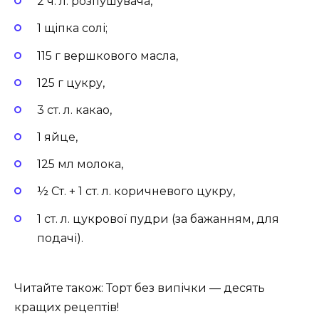
2 ч. л. розпушувача,
1 щіпка солі;
115 г вершкового масла,
125 г цукру,
3 ст. л. какао,
1 яйце,
125 мл молока,
½ Ст. + 1 ст. л. коричневого цукру,
1 ст. л. цукрової пудри (за бажанням, для
подачі).
Читайте також: Торт без випічки — десять
кращих рецептів!