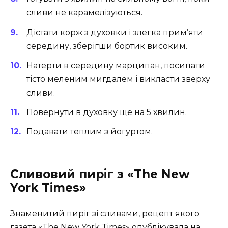
сливи не карамелізуються.
Дістати корж з духовки і злегка прим’яти
середину, зберігши бортик високим.
Натерти в середину марципан, посипати
тісто меленим мигдалем і викласти зверху
сливи.
Повернути в духовку ще на 5 хвилин.
Подавати теплим з йогуртом.
Сливовий
пиріг
з
«The New
York Times»
Знаменитий пиріг зі сливами, рецепт якого
газета «The New York Times» опублікувала на