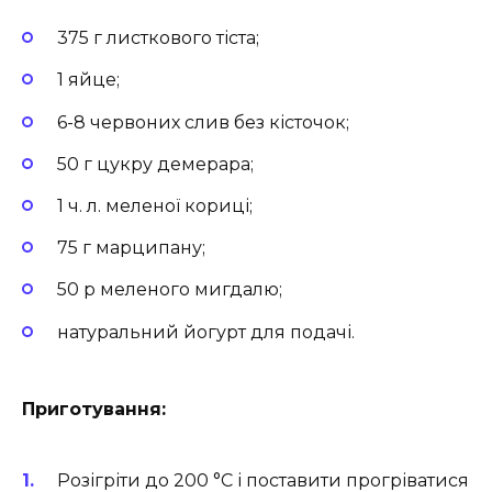
375 г листкового тіста;
1 яйце;
6-8 червоних слив без кісточок;
50 г цукру демерара;
1 ч. л. меленої кориці;
75 г марципану;
50 р меленого мигдалю;
натуральний йогурт для подачі.
Приготування:
Розігріти до 200 °C і поставити прогріватися