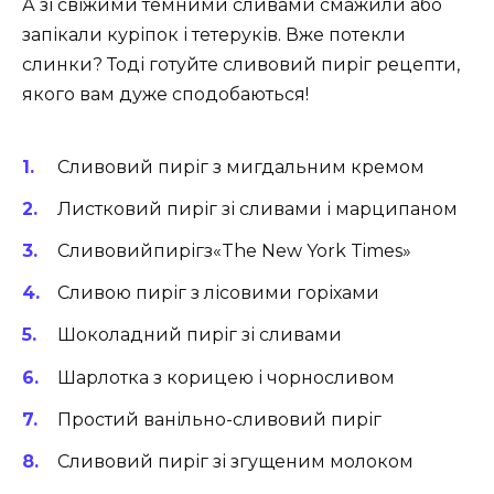
А зі свіжими темними сливами смажили або
запікали куріпок і тетеруків. Вже потекли
слинки? Тоді готуйте сливовий пиріг рецепти,
якого вам дуже сподобаються!
Сливовий пиріг з мигдальним кремом
Листковий пиріг зі сливами і марципаном
Сливовийпирігз«The New York Times»
Сливою пиріг з лісовими горіхами
Шоколадний пиріг зі сливами
Шарлотка з корицею і чорносливом
Простий ванільно-сливовий пиріг
Сливовий пиріг зі згущеним молоком