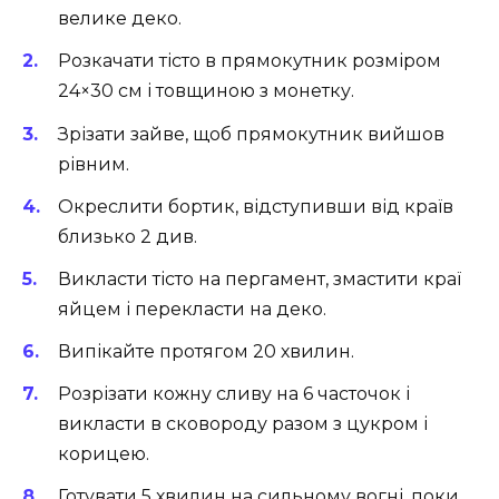
велике деко.
Розкачати тісто в прямокутник розміром
24×30 см і товщиною з монетку.
Зрізати зайве, щоб прямокутник вийшов
рівним.
Окреслити бортик, відступивши від країв
близько 2 див.
Викласти тісто на пергамент, змастити краї
яйцем і перекласти на деко.
Випікайте протягом 20 хвилин.
Розрізати кожну сливу на 6 часточок і
викласти в сковороду разом з цукром і
корицею.
Готувати 5 хвилин на сильному вогні, поки