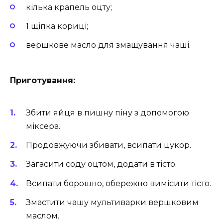
кілька крапель оцту;
1 щіпка кориці;
вершкове масло для змащування чаші.
Приготування:
Збити яйця в пишну піну з допомогою
міксера.
Продовжуючи збивати, всипати цукор.
Загасити соду оцтом, додати в тісто.
Всипати борошно, обережно вимісити тісто.
Змастити чашу мультиварки вершковим
маслом.