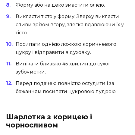
Форму або на деко змастити олією.
Викласти тісто у форму. Зверху викласти
сливи зрізом вгору, злегка вдавлюючи їх у
тісто.
Посипати однією ложкою коричневого
цукру і відправити в духовку.
Випікати близько 45 хвилин до сухої
зубочистки.
Перед подачею повністю остудити і за
бажанням посипати цукровою пудрою.
Шарлотка з корицею і
чорносливом