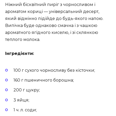
Ніжний бісквітний пиріг з чорносливом і
ароматом кориці — універсальний десерт,
який відмінно підійде до будь-якого напою.
Випічка буде однаково смачна і з чашкою
ароматного ягідного киселю, і зі склянкою
теплого молока.
Інгредієнти:
100 г сухого чорносливу без кісточки;
160 г пшеничного борошна;
200 г цукру;
3 яйця;
1 ч. л. соди;