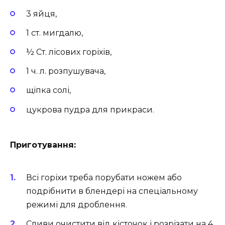
3 яйця,
1 ст. мигдалю,
½ Ст. лісових горіхів,
1 ч. л. розпушувача,
щіпка солі,
цукрова пудра для прикраси.
Приготування:
Всі горіхи треба порубати ножем або
подрібнити в блендері на спеціальному
режимі для дроблення.
Сливи очистити від кісточок і розрізати на 4