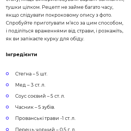
тушки цілком. Рецепт не займе багато часу,
якщо слідувати покроковому опису з фото.
Спробуйте приготувати м’ясо за цим способом,
і поділіться враженнями від страви, і розкажіть,
як ви запікаєте курку для обіду.
Інгредієнти
Стегна – 5 шт.
Мед – 3 ст. л.
Соус соєвий – 5 ст. л.
Часник – 5 зубів.
Прованські трави -1 ст. л.
Перець чорний – 0,5 г. л.