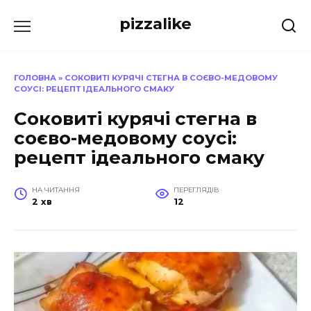
Перейти
pizzalike
до
вмісту
ГОЛОВНА
»
СОКОВИТІ КУРЯЧІ СТЕГНА В СОЄВО-МЕДОВОМУ
СОУСІ: РЕЦЕПТ ІДЕАЛЬНОГО СМАКУ
Соковиті курячі стегна в
соєво-медовому соусі:
рецепт ідеального смаку
НА ЧИТАННЯ
ПЕРЕГЛЯДІВ
2 хв
12