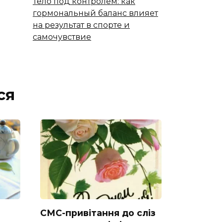
Тело под контролем: как
гормональный баланс влияет
на результат в спорте и
самочувствие
ся
СМС-привітання до сліз