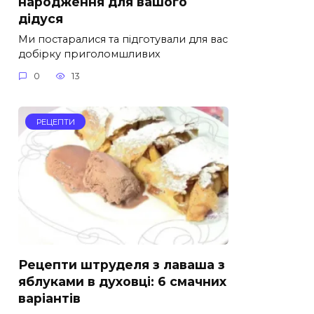
народження для вашого
дідуся
Ми постаралися та підготували для вас
добірку приголомшливих
0
13
РЕЦЕПТИ
Рецепти штруделя з лаваша з
яблуками в духовці: 6 смачних
варіантів