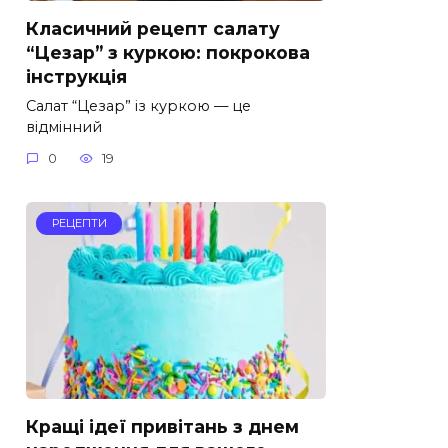
Класичний рецепт салату
“Цезар” з куркою: покрокова
інструкція
Салат “Цезар” із куркою — це
відмінний
0
19
РЕЦЕПТИ
Кращі ідеї привітань з днем