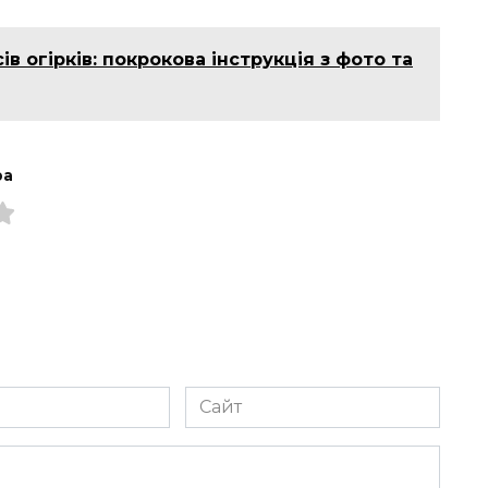
в огірків: покрокова інструкція з фото та
ра
Сайт