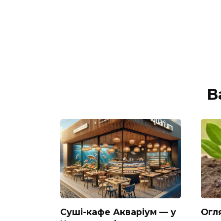
В
Суші-кафе Акваріум — у
Огл