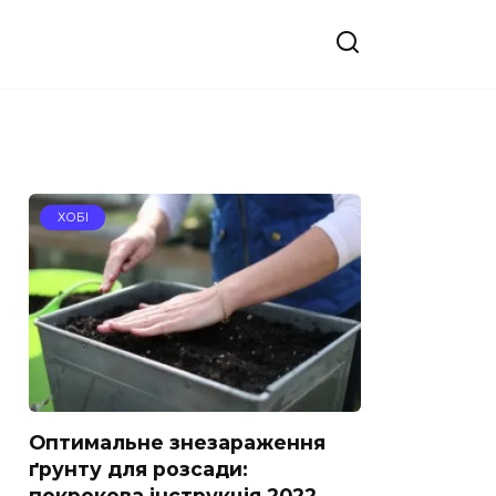
ХОБІ
Оптимальне знезараження
ґрунту для розсади:
покрокова інструкція 2022