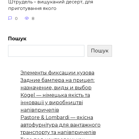
Штрудель – вишуканий десерт, для
приготування якого
0
8
Пошук
Пошук
Элементы фиксации кузова
Задние бампера на прицеп:
назначение, виды и выбор
Kögel — німецька якість та
інновації у виробництві
напівпричепів
Pastore & Lombardi — якісна
автофурнітура для вантажного
транспорту та напівпричепів