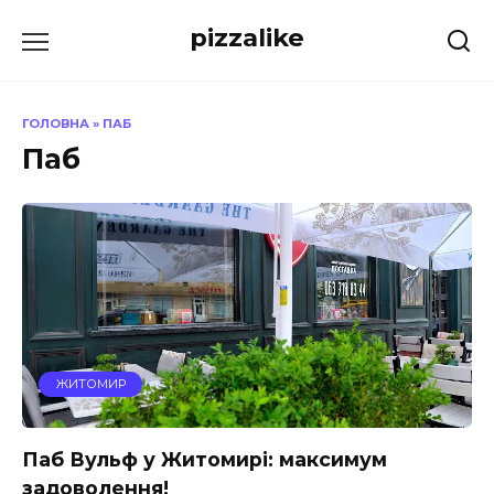
Перейти
pizzalike
до
вмісту
ГОЛОВНА
»
ПАБ
Паб
ЖИТОМИР
Паб Вульф у Житомирі: максимум
задоволення!