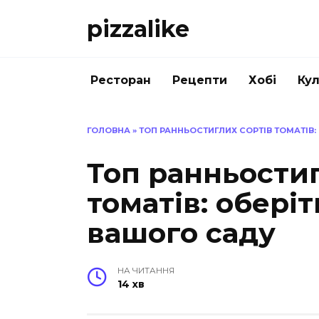
Перейти
pizzalike
до
вмісту
Ресторан
Рецепти
Хобі
Кул
ГОЛОВНА
»
ТОП РАННЬОСТИГЛИХ СОРТІВ ТОМАТІВ
Топ ранньостиг
томатів: обері
вашого саду
НА ЧИТАННЯ
14 хв