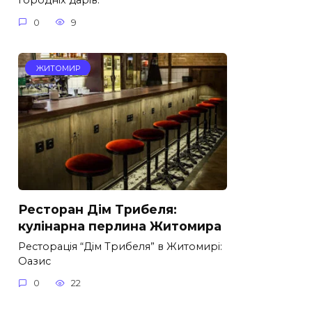
городніх дарів.
0
9
ЖИТОМИР
Ресторан Дім Трибеля:
кулінарна перлина Житомира
Ресторація “Дім Трибеля” в Житомирі:
Оазис
0
22