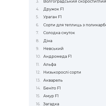
Волгоградський скоростиглий
Дружок F1
Ураган F1
Сорти для теплиць з поликарб
Солодка смуток
Діна
Невський
Андромеда F1
Альфа
Низькорослі сорти
Акварель
Беніто F1
Амур F1
Загадка