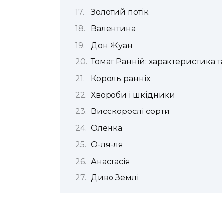
Золотий потік
Валентина
Дон Жуан
Томат Ранній: характеристика т
Король ранніх
Хвороби і шкідники
Високорослі сорти
Оленка
О-ля-ля
Анастасія
Диво Землі