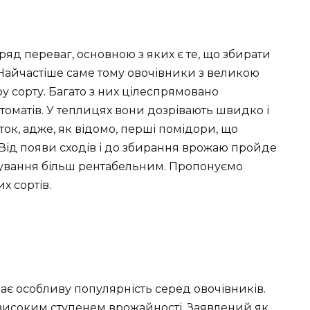
яд переваг, основною з яких є те, що збирати
Найчастіше саме тому овочівники з великою
у сорту. Багато з них цілеспрямовано
 томатів. У теплицях вони дозрівають швидко і
к, адже, як відомо, перші помідори, що
. Від появи сходів і до збирання врожаю пройде
щування більш рентабельним. Пропонуємо
 сортів.
ає особливу популярність серед овочівників.
високим ступенем врожайності. Заявлений як