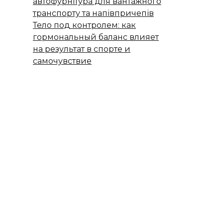
автофурнітура для вантажного
транспорту та напівпричепів
Тело под контролем: как
гормональный баланс влияет
на результат в спорте и
самочувствие