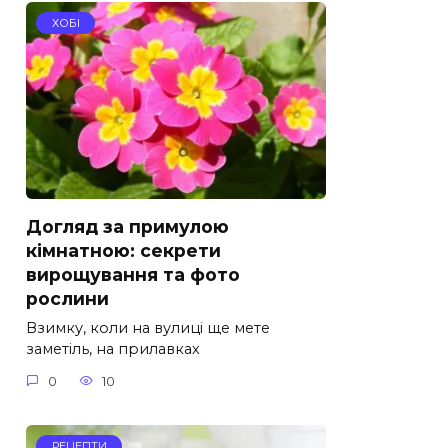
ХОБІ
Догляд за примулою
кімнатною: секрети
вирощування та фото
рослини
Взимку, коли на вулиці ще мете
заметіль, на прилавках
0
10
РЕЦЕПТИ