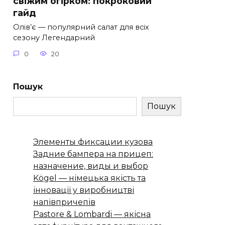
свіжим огірком: покроковий
гайд
Олів’є — популярний салат для всіх
сезону Легендарний
0
20
Пошук
Пошук
Элементы фиксации кузова
Задние бампера на прицеп:
назначение, виды и выбор
Kögel — німецька якість та
інновації у виробництві
напівпричепів
Pastore & Lombardi — якісна