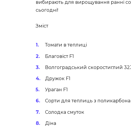
вибирають для вирощування ранні сор
сьогодні!
Зміст
Томати в теплиці
Благовіст F1
Волгоградський скоростиглий 32
Дружок F1
Ураган F1
Сорти для теплиць з поликарбона
Солодка смуток
Діна