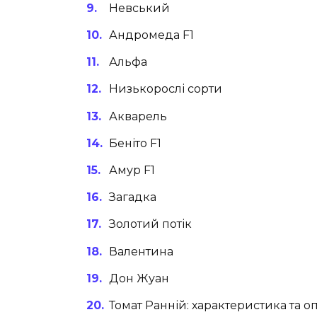
Невський
Андромеда F1
Альфа
Низькорослі сорти
Акварель
Беніто F1
Амур F1
Загадка
Золотий потік
Валентина
Дон Жуан
Томат Ранній: характеристика та о