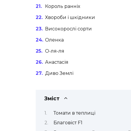
Король ранніх
Хвороби і шкідники
Високорослі сорти
Оленка
О-ля-ля
Анастасія
Диво Землі
Зміст
Томати в теплиці
Благовіст F1