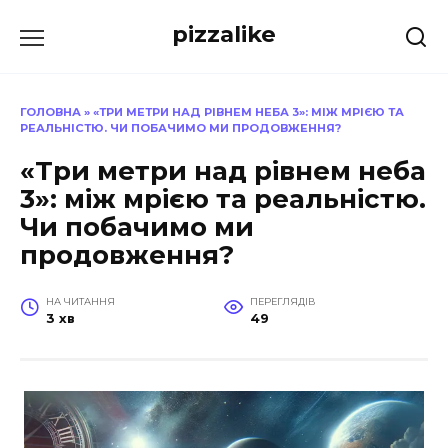
Перейти
pizzalike
до
вмісту
ГОЛОВНА
»
«ТРИ МЕТРИ НАД РІВНЕМ НЕБА 3»: МІЖ МРІЄЮ ТА
РЕАЛЬНІСТЮ. ЧИ ПОБАЧИМО МИ ПРОДОВЖЕННЯ?
«Три метри над рівнем неба
3»: між мрією та реальністю.
Чи побачимо ми
продовження?
НА ЧИТАННЯ
ПЕРЕГЛЯДІВ
3 хв
49