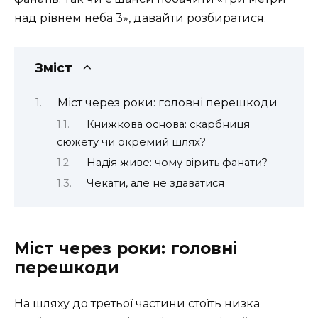
над рівнем неба 3
», давайти розбиратися.
Зміст
Міст через роки: головні перешкоди
Книжкова основа: скарбниця
сюжету чи окремий шлях?
Надія живе: чому вірить фанати?
Чекати, але не здаватися
Міст через роки: головні
перешкоди
На шляху до третьої частини стоїть низка