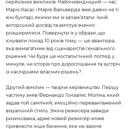
серйозних викликів. Найочевидніший — час.
Маріо Касас і Марія Вальверде вже давно не ті
юні бунтарі, якими ми їх запам’ятали. Їхній
акторський досвід та амплуа значно
розширилися. Повернути їх у образи, що
існували понад 10 років тому, — це авантюра,
яка вимагатиме від сценаристів геніального
рішення. Чи буде це ностальгічний погляд у
минуле, чи історія про дорослішання та зустріч
із наслідками власних рішень?
Другий виклик — творче керівництво. Першу
частину зняв Фернандо Гонзалес Моліна, який
задав той самітний, емоційно перевантажений
візуальний стиль. Зміна режисера завжди
ризикована, адже новий режисер може
привнести інше бачення, яке не захоче