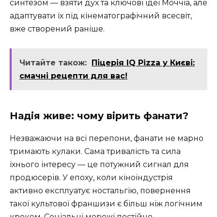
синтезом — взяти дух та ключові ідеї Моччіа, але
адаптувати їх під кінематографічний всесвіт,
вже створений раніше.
Читайте також:
Піцерія IQ Pizza у Києві:
смачні рецепти для вас!
Надія живе: чому вірить фанати?
Незважаючи на всі перепони, фанати не марно
тримають кулаки. Сама тривалість та сила
їхнього інтересу — це потужний сигнал для
продюсерів. У епоху, коли кіноіндустрія
активно експлуатує ностальгію, повернення
такої культової франшизи є більш ніж логічним
кроком. Соціальні мережі постійно