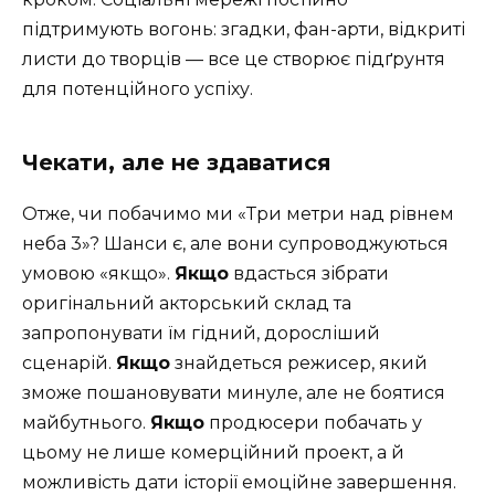
підтримують вогонь: згадки, фан-арти, відкриті
листи до творців — все це створює підґрунтя
для потенційного успіху.
Чекати, але не здаватися
Отже, чи побачимо ми «Три метри над рівнем
неба 3»? Шанси є, але вони супроводжуються
умовою «якщо».
Якщо
вдасться зібрати
оригінальний акторський склад та
запропонувати їм гідний, доросліший
сценарій.
Якщо
знайдеться режисер, який
зможе пошановувати минуле, але не боятися
майбутнього.
Якщо
продюсери побачать у
цьому не лише комерційний проект, а й
можливість дати історії емоційне завершення.