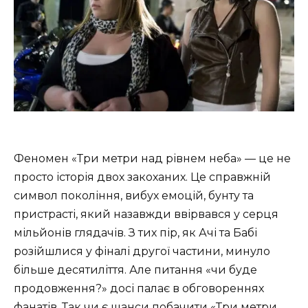
Феномен «Три метри над рівнем неба» — це не
просто історія двох закоханих. Це справжній
символ покоління, вибух емоцій, бунту та
пристрасті, який назавжди ввірвався у серця
мільйонів глядачів. З тих пір, як Ачі та Бабі
розійшлися у фіналі другої частини, минуло
більше десятиліття. Але питання «чи буде
продовження?» досі палає в обговореннях
фанатів. Так чи є шанси побачити «
Три метри