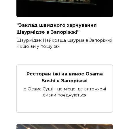
“Заклад швидкого харчування
Шаурмідзе в Запоріжжі”
Шаурмідзе: Найкраща шаурма в Запоріжжі
Якщо ви у пошуках
Ресторан їжі на винос Osama
Sushi в Запоріжжі
p Осама Суші – це місце, де витончені
смаки поєднуються