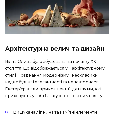
Архітектурна велич та дизайн
Вілла Олива була збудована на початку XX
століття, що відображається у її архітектурному
стилі. Поєднання модернізму і неокласики
надає будівлі елегантності та неповторності.
Екстер’єр вілли прикрашений деталями, які
приховують у собі багату історію та символіку.
Вишукана ліпнина та кам’яні елементи