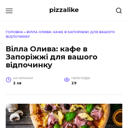
Перейти
pizzalike
до
вмісту
ГОЛОВНА
»
ВІЛЛА ОЛИВА: КАФЕ В ЗАПОРІЖЖІ ДЛЯ ВАШОГО
ВІДПОЧИНКУ
Вілла Олива: кафе в
Запоріжжі для вашого
відпочинку
НА ЧИТАННЯ
ПЕРЕГЛЯДІВ
2 хв
29