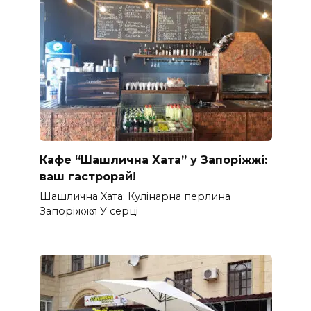
Кафе “Шашлична Хата” у Запоріжжі:
ваш гастрорай!
Шашлична Xата: Кулінарна перлина
Запоріжжя У серці