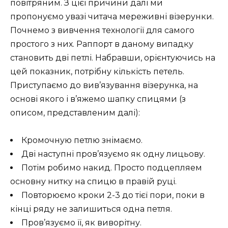
повітряним. З цієї причини далі ми
пропонуємо увазі читача мереживні візерунки.
Почнемо з вивчення технології для самого
простого з них. Раппорт в даному випадку
становить дві петлі. Набравши, орієнтуючись на
цей показник, потрібну кількість петель.
Приступаємо до вив’язування візерунка, на
основі якого і в’яжемо шапку спицями (з
описом, представленим далі):
Кромочную петлю знімаємо.
Дві наступні пров’язуємо як одну лицьову.
Потім робимо накид. Просто подцепляем
основну нитку на спицю в правій руці.
Повторюємо кроки 2-3 до тієї пори, поки в
кінці ряду не залишиться одна петля.
Пров’язуємо її, як виворітну.