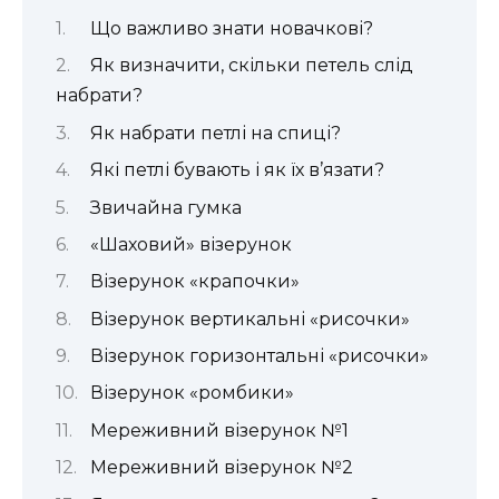
Що важливо знати новачкові?
Як визначити, скільки петель слід
набрати?
Як набрати петлі на спиці?
Які петлі бувають і як їх в’язати?
Звичайна гумка
«Шаховий» візерунок
Візерунок «крапочки»
Візерунок вертикальні «рисочки»
Візерунок горизонтальні «рисочки»
Візерунок «ромбики»
Мереживний візерунок №1
Мереживний візерунок №2