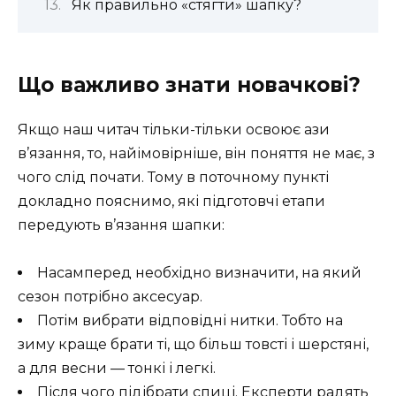
Як правильно «стягти» шапку?
Що важливо знати новачкові?
Якщо наш читач тільки-тільки освоює ази
в’язання, то, найімовірніше, він поняття не має, з
чого слід почати. Тому в поточному пункті
докладно пояснимо, які підготовчі етапи
передують в’язання шапки:
Насамперед необхідно визначити, на який
сезон потрібно аксесуар.
Потім вибрати відповідні нитки. Тобто на
зиму краще брати ті, що більш товсті і шерстяні,
а для весни — тонкі і легкі.
Після чого підібрати спиці. Експерти радять