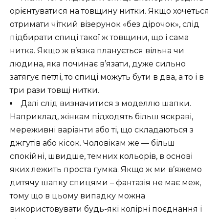
орієнтуватися на товщину нитки. Якщо хочеться
отримати чіткий візерунок «без дірочок», слід
підбирати спиці такої ж товщини, що і сама
нитка. Якщо ж в’язка планується вільна чи
людина, яка починає в’язати, дуже сильно
затягує петлі, то спиці можуть бути в два, а то і в
три рази товщі нитки.
Далі слід визначитися з моделлю шапки.
Наприклад, жінкам підходять більш яскраві,
мереживні варіанти або ті, що складаються з
джгутів або кісок. Чоловікам же — більш
спокійні, швидше, темних кольорів, в основі
яких лежить проста гумка. Якщо ж ми в’яжемо
дитячу шапку спицями – фантазія не має меж,
тому що в цьому випадку можна
використовувати будь-які колірні поєднання і