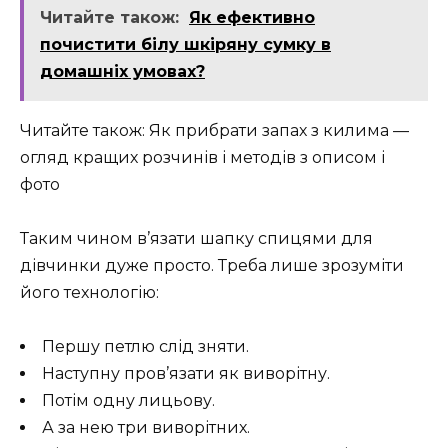
Читайте також:
Як ефективно
почистити білу шкіряну сумку в
домашніх умовах?
Читайте також: Як прибрати запах з килима —
огляд кращих розчинів і методів з описом і
фото
Таким чином в’язати шапку спицями для
дівчинки дуже просто. Треба лише зрозуміти
його технологію:
Першу петлю слід зняти.
Наступну пров’язати як виворітну.
Потім одну лицьову.
А за нею три виворітних.