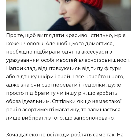
Про те, щоб виглядати красиво і стильно, мріє
кожен чоловік. Але щоб цього домогтися,
необхідно підбирати одяг та аксесуари з
урахуванням особливостей власної зовнішності.
Наприклад, відштовхуючись від типу фігури
або відтінку шкіри і очей. І все начебто нічого,
адже знаючи свої переваги і недоліки, дуже
просто підібрати ту чи іншу річ, що зробить
образ ідеальним. От тільки якщо немає такої
речі в асортименті магазину, то залишається
лише вибирати з того, що запропоновано.
Хоча далеко не всі люди роблять саме так. На