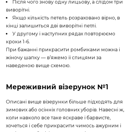
Після чого знову одну лицьову, а слідом три
виворітні.
Якщо кількість петель розраховано вірно, в
кінці залишиться дві виворітні петлі.
У другому і наступних рядах повторюємо
кроки 1-6.
При бажанні прикрасити ромбиками можна і
жіночу шапку — в’яжемо її спицями за
наведеною вище схемою.
Мереживний візерунок №1
Описані вище візерунки більше підходять для
зимових або осінніх головних уборів. Навесні ж,
коли навколо все таке яскраве і барвисте,
хочеться і себе прикрасити чимось ажурним і