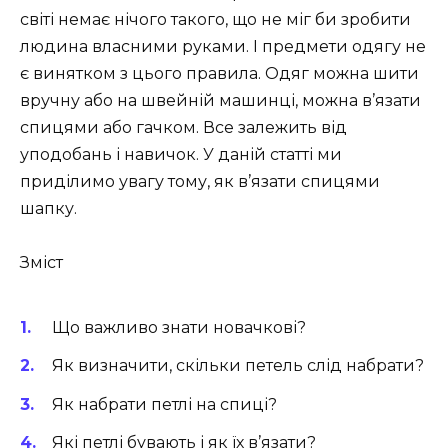
світі немає нічого такого, що не міг би зробити
людина власними руками. І предмети одягу не
є винятком з цього правила. Одяг можна шити
вручну або на швейній машинці, можна в’язати
спицями або гачком. Все залежить від
уподобань і навичок. У даній статті ми
приділимо увагу тому, як в’язати спицями
шапку.
Зміст
Що важливо знати новачкові?
Як визначити, скільки петель слід набрати?
Як набрати петлі на спиці?
Які петлі бувають і як їх в’язати?