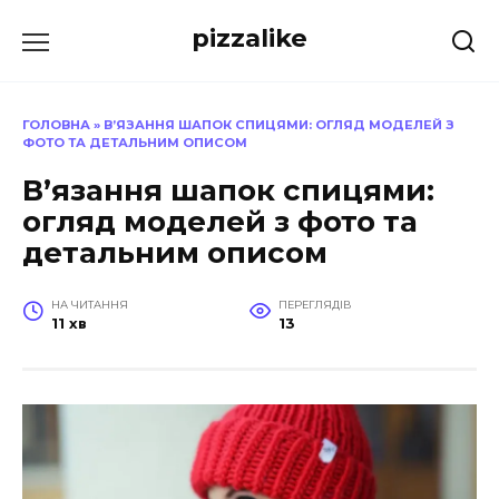
Перейти
pizzalike
до
вмісту
ГОЛОВНА
»
В’ЯЗАННЯ ШАПОК СПИЦЯМИ: ОГЛЯД МОДЕЛЕЙ З
ФОТО ТА ДЕТАЛЬНИМ ОПИСОМ
В’язання шапок спицями:
огляд моделей з фото та
детальним описом
НА ЧИТАННЯ
ПЕРЕГЛЯДІВ
11 хв
13