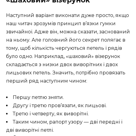
Наступний варіант виконати дуже просто, якщо
наш читач зрозумів принцип в’язки гумки
звичайної. Адже він, можна сказати, заснований
на ньому. Але головний його секрет полягає в
тому, щоб кількість чергуються петель і рядів
було одно. Наприклад, «шаховий» візерунок
складається з низки двох виворітних і двох
лицьових петель. Значить, потрібно провязать
перший ряд наступним чином:
Першу петлю зняти.
Другу і третю пров’язати, як лицьові.
Третю і четверту, як виворітні.
Таким чином, рапорт узору — дві передні і
дві виворітні петлі.