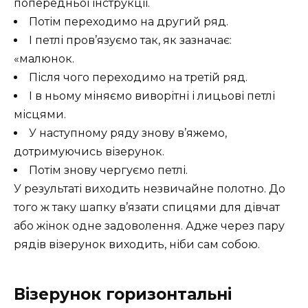
попередньої інструкції.
Потім переходимо на другий ряд.
І петлі пров’язуємо так, як зазначає:
«малюнок.
Після чого переходимо на третій ряд.
І в ньому міняємо виворітні і лицьові петлі
місцями.
У наступному ряду знову в’яжемо,
дотримуючись візерунок.
Потім знову чергуємо петлі.
У результаті виходить незвичайне полотно. До
того ж таку шапку в’язати спицями для дівчат
або жінок одне задоволення. Адже через пару
рядів візерунок виходить, ніби сам собою.
Візерунок горизонтальні