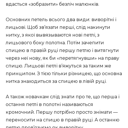
вдасться «зобразити» безліч малюнків.
Основних петель всього два види: виворітні і
лицьові. Щоб зв’язати перші, слід накинути
нитку, з якої вывязываются нові петлі, з
лицьового боку полотна. Потім зачепити
спицею в правій руці першу петлю і витягнути
через неї нову, як би «перетягнувши» на праву
спицю. Лицьові петлі в’яжуться за таким же
принципом. З тією тільки різницею, що основна
нитка знаходиться за спицею в лівій руці.
А також новачкам слід знати про те, що перша і
остання петлі в полотні називаються
кромочний. Першу потрібно просто знімати —
переносити на спицю в правій руці. А останню
петлю пров’язуємо як виворітну.