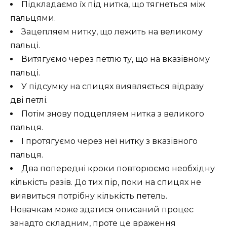
Підкладаємо їх під нитка, що тягнеться між
пальцями.
Зацепляем нитку, що лежить на великому
пальці.
Витягуємо через петлю ту, що на вказівному
пальці.
У підсумку на спицях виявляється відразу
дві петлі.
Потім знову подцепляем нитка з великого
пальця.
І протягуємо через неї нитку з вказівного
пальця.
Два попередні кроки повторюємо необхідну
кількість разів. До тих пір, поки на спицях не
виявиться потрібну кількість петель.
Новачкам може здатися описаний процес
занадто складним, проте це враження