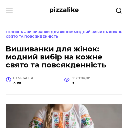
Перейти
pizzalike
до
вмісту
ГОЛОВНА
»
ВИШИВАНКИ ДЛЯ ЖІНОК: МОДНИЙ ВИБІР НА КОЖНЕ
СВЯТО ТА ПОВСЯКДЕННІСТЬ
Вишиванки для жінок:
модний вибір на кожне
свято та повсякденність
НА ЧИТАННЯ
ПЕРЕГЛЯДІВ
3 хв
8