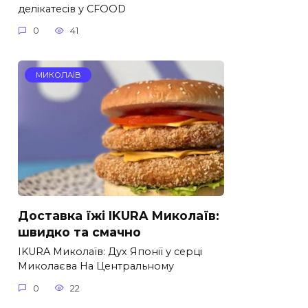
делікатесів у CFOOD
0
41
МИКОЛАЇВ
Доставка їжі IKURA Миколаїв:
швидко та смачно
IKURA Миколаїв: Дух Японії у серці
Миколаєва На Центральному
0
22