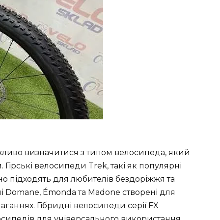
ливо визначитися з типом велосипеда, який
Гірські велосипеди Trek, такі як популярні
ально підходять для любителів бездоріжжя та
і Domane, Émonda та Madone створені для
маганнях. Гібридні велосипеди серії FX
осипедів для універсального використання.