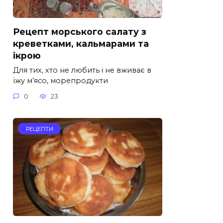
Рецепт морського салату з
креветками, кальмарами та
ікрою
Для тих, хто не любить і не вживає в
їжу м’ясо, морепродукти
0
23
РЕЦЕПТИ