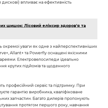
чи дискові) впливає на ефективність
их шишок: Лісовий еліксир здоров’я та
ь окремої уваги як одне з найперспективніших
ve+, Allant+ та Powerfly оснащені якісними
тареями. Електровелосипеди ідеально
ання крутих підйомів та щоденного
ть професійний сервіс та підтримку. При
уєте гарантію виробника, кваліфіковане
ьних запчастин. Багато дилерів пропонують
штування протягом першого року, навчання