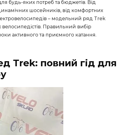
ля будь-яких потреб та бюджетів. Від
динамічних шосейників, від комфортних
ектровелосипедів – модельний ряд Trek
 велосипедістів. Правильний вибір
роки активного та приємного катання.
д Trek: повний гід для
ру