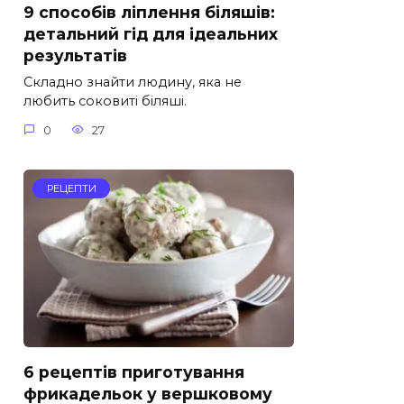
9 способів ліплення біляшів:
детальний гід для ідеальних
результатів
Складно знайти людину, яка не
любить соковиті біляші.
0
27
РЕЦЕПТИ
6 рецептів приготування
фрикадельок у вершковому