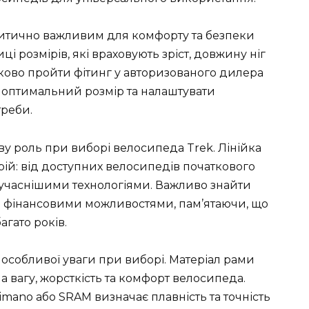
ритично важливим для комфорту та безпеки
ці розмірів, які враховують зріст, довжину ніг
зково пройти фітинг у авторизованого дилера
и оптимальний розмір та налаштувати
треби.
у роль при виборі велосипеда Trek. Лінійка
рій: від доступних велосипедів початкового
сучаснішими технологіями. Важливо знайти
а фінансовими можливостями, пам’ятаючи, що
гато років.
 особливої уваги при виборі. Матеріал рами
на вагу, жорсткість та комфорт велосипеда.
mano або SRAM визначає плавність та точність