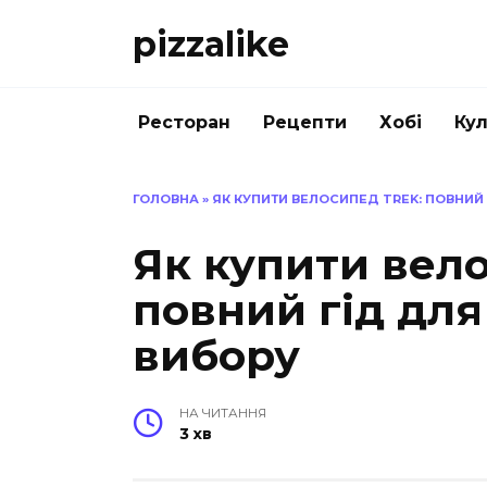
Перейти
pizzalike
до
вмісту
Ресторан
Рецепти
Хобі
Кул
ГОЛОВНА
»
ЯК КУПИТИ ВЕЛОСИПЕД TREK: ПОВНИЙ
Як купити вело
повний гід дл
вибору
НА ЧИТАННЯ
3 хв