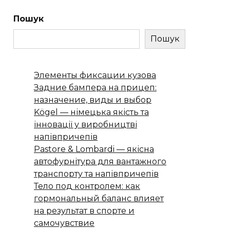
Пошук
Пошук
Элементы фиксации кузова
Задние бампера на прицеп:
назначение, виды и выбор
Kögel — німецька якість та
інновації у виробництві
напівпричепів
Pastore & Lombardi — якісна
автофурнітура для вантажного
транспорту та напівпричепів
Тело под контролем: как
гормональный баланс влияет
на результат в спорте и
самочувствие