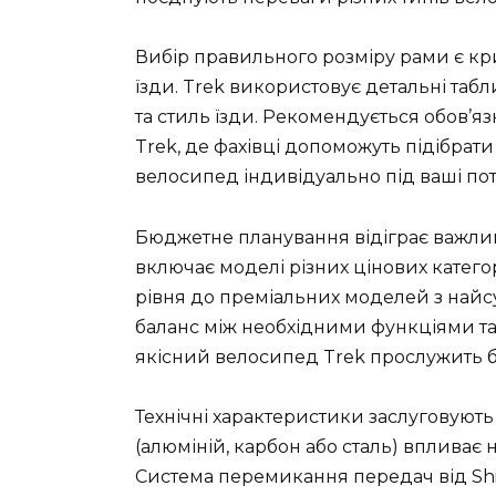
Вибір правильного розміру рами є к
їзди. Trek використовує детальні табли
та стиль їзди. Рекомендується обов’я
Trek, де фахівці допоможуть підібрат
велосипед індивідуально під ваші по
Бюджетне планування відіграє важлив
включає моделі різних цінових катего
рівня до преміальних моделей з най
баланс між необхідними функціями т
якісний велосипед Trek прослужить ба
Технічні характеристики заслуговують
(алюміній, карбон або сталь) впливає 
Система перемикання передач від Shi