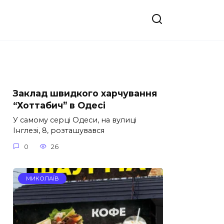
Заклад швидкого харчування
“Хоттабич” в Одесі
У самому серці Одеси, на вулиці
Інглезі, 8, розташувався
0
26
МИКОЛАЇВ