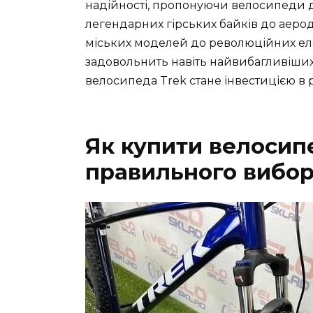
надійності, пропонуючи велосипеди д
легендарних гірських байків до аеро
міських моделей до революційних ел
задовольнить навіть найвибагливіших
велосипеда Trek стане інвестицією в 
Як купити велосипе
правильного вибо