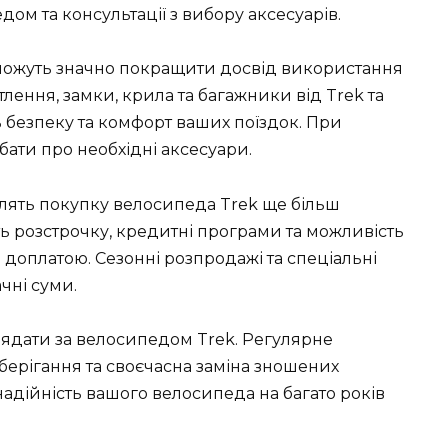
м та консультації з вибору аксесуарів.
можуть значно покращити досвід використання
лення, замки, крила та багажники від Trek та
 безпеку та комфорт ваших поїздок. При
ати про необхідні аксесуари.
лять покупку велосипеда Trek ще більш
ь розстрочку, кредитні програми та можливість
 доплатою. Сезонні розпродажі та спеціальні
чні суми.
лядати за велосипедом Trek. Регулярне
берігання та своєчасна заміна зношених
надійність вашого велосипеда на багато років