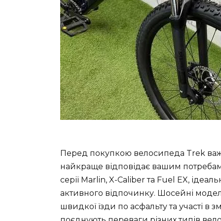
Перед покупкою велосипеда Trek важ
найкраще відповідає вашим потребам. 
серії Marlin, X-Caliber та Fuel EX, іде
активного відпочинку. Шосейні модел
швидкої їзди по асфальту та участі в з
поєднують переваги різних типів вел