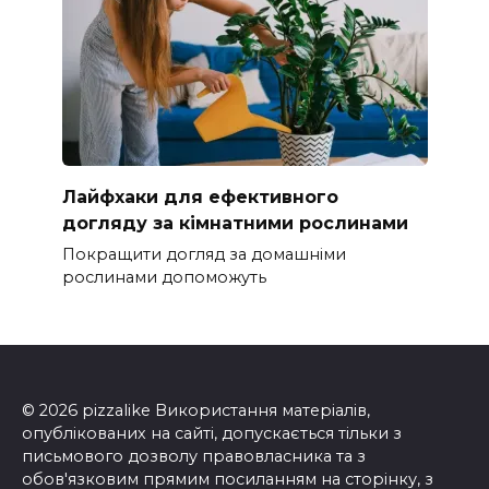
Лайфхаки для ефективного
догляду за кімнатними рослинами
Покращити догляд за домашніми
рослинами допоможуть
© 2026 pizzalike Використання матеріалів,
опублікованих на сайті, допускається тільки з
письмового дозволу правовласника та з
обов'язковим прямим посиланням на сторінку, з