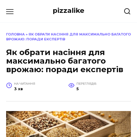
Перейти
pizzalike
до
вмісту
ГОЛОВНА
»
ЯК ОБРАТИ НАСІННЯ ДЛЯ МАКСИМАЛЬНО БАГАТОГО
ВРОЖАЮ: ПОРАДИ ЕКСПЕРТІВ
Як обрати насіння для
максимально багатого
врожаю: поради експертів
НА ЧИТАННЯ
ПЕРЕГЛЯДІВ
3 хв
5