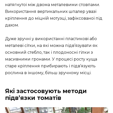
натягнутої між двома металевими стовпами.
Використання вертикальних шпалер увазі
кріплення до міцній мотузці, зафіксованої під
дахом.
Дуже зручні у використанні пластикові або
металеві сітки, на які можна підв’язувати як
основний стебло, так і плодоносні гілки з
масивними гронами. У процесі росту куща
старе кріплення прибирають і підв’язують
рослина в іншому, більш зручному місці.
Які застосовують методи
підв’язки томатів