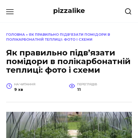
Перейти
pizzalike
до
вмісту
ГОЛОВНА
»
ЯК ПРАВИЛЬНО ПІДВ’ЯЗАТИ ПОМІДОРИ В
ПОЛІКАРБОНАТНІЙ ТЕПЛИЦІ: ФОТО І СХЕМИ
Як правильно підв’язати
помідори в полікарбонатній
теплиці: фото і схеми
НА ЧИТАННЯ
ПЕРЕГЛЯДІВ
9 хв
11