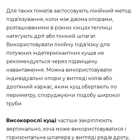
Для таких томатів застосовують лінійний метод
підв’язування, коли між двома опорами,
розташованими в різних кінцях теплиці
натягують дріт або тонкий шпагат.
Використовувати лінійну підв’язку для
потужних індетермінантних кущів не
рекомендується через підвищену
навантаження. Можна використовувати
індивідуальні опори у вигляді колів або
дротяний каркас, яким кущ обертають по
периметру, споруджуючи подобу широкої
труби.
Високорослі кущі
частіше закріплюють
вертикально, хоча може використовуватися і
горизонтальна шпалера у вигляді рядів дроту,