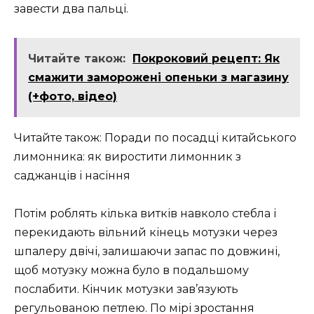
завести два пальці.
Читайте також:
Покроковий рецепт: Як
смажити заморожені опеньки з магазину
(+фото, відео)
Читайте також: Поради по посадці китайського
лимонника: як виростити лимонник з
саджанців і насіння
Потім роблять кілька витків навколо стебла і
перекидають вільний кінець мотузки через
шпалеру двічі, залишаючи запас по довжині,
щоб мотузку можна було в подальшому
послабити. Кінчик мотузки зав’язують
регульованою петлею. По мірі зростання