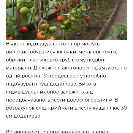
В якості індивідуальних опор можуть
використовуватися кілочки, металеві прути,
обрізки пластикових труб і тому подібні
матеріали. До кожної такої опори підв’язують по
одній рослині. У процесі росту потрібно
підв’язувати кущ додатково. Висота
індивідуальних опор залежить від
передбачуваної висоти дорослої рослини. В
розрахунок слід приймати висоту куща плюс 30
см додатково.
Встановлюють опори заздалегідь, перед