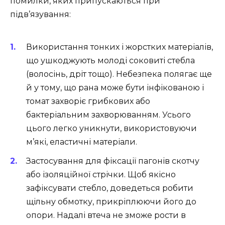
помилки, яких припускаються при
підв’язування:
Використання тонких і жорстких матеріалів,
що ушкоджують молоді соковиті стебла
(волосінь, дріт тощо). Небезпека полягає ще
й у тому, що рана може бути інфікованою і
томат захворіє грибкових або
бактеріальним захворюванням. Усього
цього легко уникнути, використовуючи
м’які, еластичні матеріали.
Застосування для фіксації пагонів скотчу
або ізоляційної стрічки. Щоб якісно
зафіксувати стебло, доведеться робити
щільну обмотку, прикріплюючи його до
опори. Надалі втеча не зможе рости в