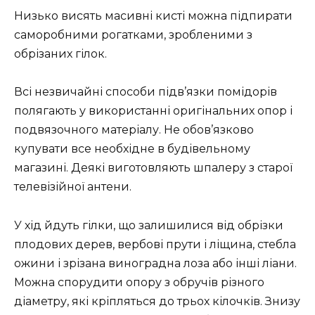
Низько висять масивні кисті можна підпирати
саморобними рогатками, зробленими з
обрізаних гілок.
Всі незвичайні способи підв’язки помідорів
полягають у використанні оригінальних опор і
подвязочного матеріалу. Не обов’язково
купувати все необхідне в будівельному
магазині. Деякі виготовляють шпалеру з старої
телевізійної антени.
У хід йдуть гілки, що залишилися від обрізки
плодових дерев, вербові прути і ліщина, стебла
ожини і зрізана виноградна лоза або інші ліани.
Можна спорудити опору з обручів різного
діаметру, які кріпляться до трьох кілочків. Знизу