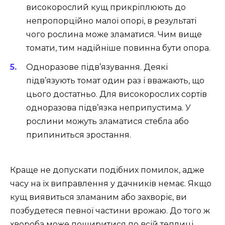
високорослий кущ прикріплюють до
непропорційно малої опорі, в результаті
чого рослина може зламатися. Чим вище
томати, тим надійніше повинна бути опора.
Одноразове підв’язування. Деякі
підв’язують томат один раз і вважають, що
цього достатньо. Для високорослих сортів
одноразова підв’язка неприпустима. У
рослини можуть зламатися стебла або
припиниться зростання.
Краще не допускати подібних помилок, адже
часу на їх виправлення у дачників немає. Якщо
кущ виявиться зламаним або захворіє, ви
позбудетеся певної частини врожаю. До того ж
хвороба може поширитися по всій теплиці.