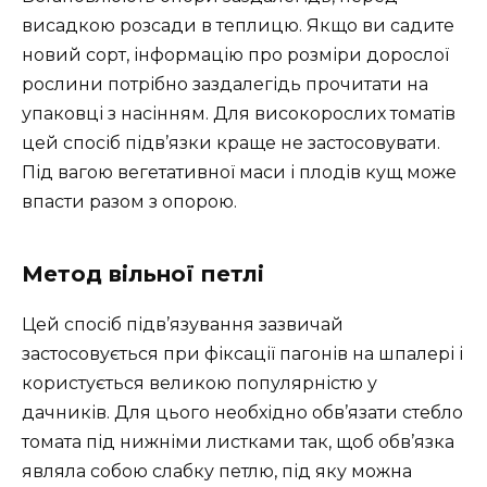
висадкою розсади в теплицю. Якщо ви садите
новий сорт, інформацію про розміри дорослої
рослини потрібно заздалегідь прочитати на
упаковці з насінням. Для високорослих томатів
цей спосіб підв’язки краще не застосовувати.
Під вагою вегетативної маси і плодів кущ може
впасти разом з опорою.
Метод вільної петлі
Цей спосіб підв’язування зазвичай
застосовується при фіксації пагонів на шпалері і
користується великою популярністю у
дачників. Для цього необхідно обв’язати стебло
томата під нижніми листками так, щоб обв’язка
являла собою слабку петлю, під яку можна