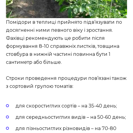
Помідори в теплиці прийнято підв’язувати по
досягненні ними певного віку і зростання.
Фахівці рекомендують це робити після
формування 8-10 справжніх листків, товщина
стовбура в нижній частині повинна бути 1
сантиметр або більше.
Строки проведення процедури пов’язані також
з сортовий групою томатів:
для скоростиглих сортів – на 35-40 день;
для середньостиглих видів – на 50-60 день;
для пізньостиглих різновидів – на 70-80