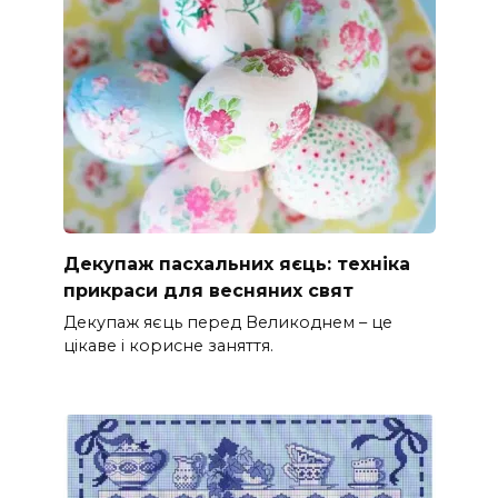
Декупаж пасхальних яєць: техніка
прикраси для весняних свят
Декупаж яєць перед Великоднем – це
цікаве і корисне заняття.