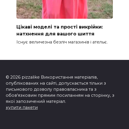
Цікаві моделі та прості викрійки:
натхнення для вашого шиття
Існує величезна безліч магазинів і ательє.
© 2026 pizzalike Використання матеріалів,
опублікованих на сайті, допускається тільки з
письмового дозволу правовласника та з
обов'язковим прямим посиланням на сторінку, з
якої запозичений матеріал.
купити пакети