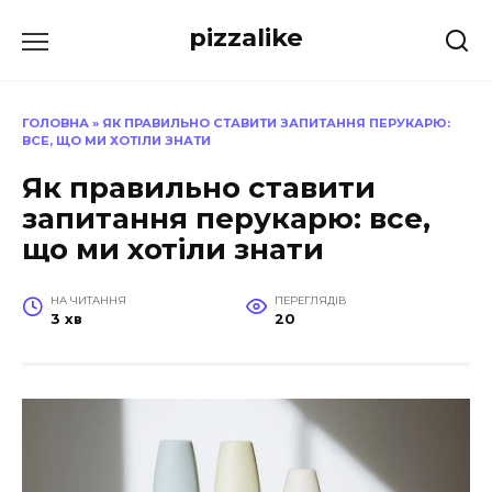
Перейти
pizzalike
до
вмісту
ГОЛОВНА
»
ЯК ПРАВИЛЬНО СТАВИТИ ЗАПИТАННЯ ПЕРУКАРЮ:
ВСЕ, ЩО МИ ХОТІЛИ ЗНАТИ
Як правильно ставити
запитання перукарю: все,
що ми хотіли знати
НА ЧИТАННЯ
ПЕРЕГЛЯДІВ
3 хв
20