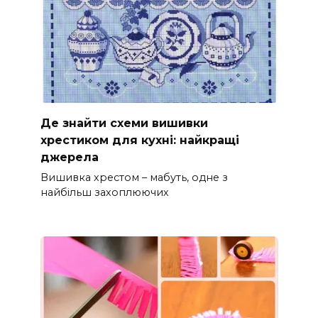
Де знайти схеми вишивки
хрестиком для кухні: найкращі
джерела
Вишивка хрестом – мабуть, одне з
найбільш захоплюючих