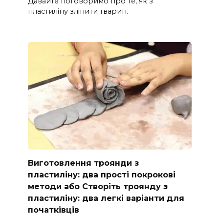
Давайте поговоримо про те, як з
пластиліну зліпити тварин.
Виготовлення троянди з
пластиліну: два прості покрокові
методи або Створіть троянду з
пластиліну: два легкі варіанти для
початківців