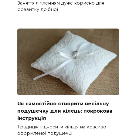
Заняття ліпленням дуже корисно для
розвитку дрібної
Як самостійно створити весільну
подушечку для кілець: покрокова
інструкція
Традиція підносити кільця на красиво
оформленої подушечці