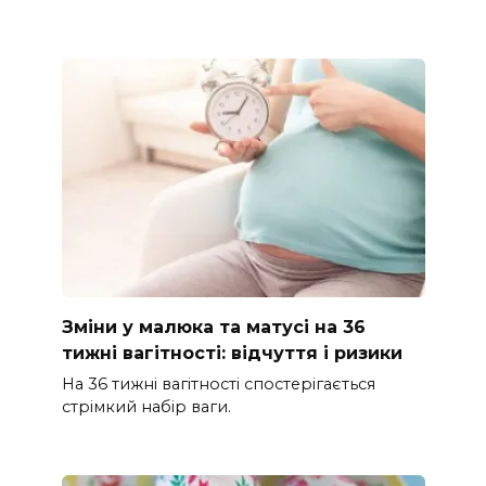
Зміни у малюка та матусі на 36
тижні вагітності: відчуття і ризики
На 36 тижні вагітності спостерігається
стрімкий набір ваги.