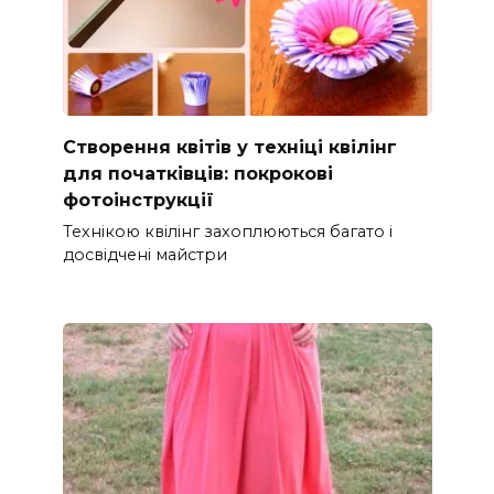
Створення квітів у техніці квілінг
для початківців: покрокові
фотоінструкції
Технікою квілінг захоплюються багато і
досвідчені майстри