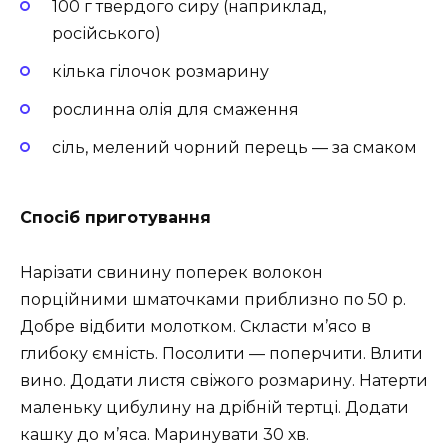
100 г твердого сиру (наприклад,
російського)
кілька гілочок розмарину
рослинна олія для смаження
сіль, мелений чорний перець — за смаком
Спосіб приготування
Нарізати свинину поперек волокон
порційними шматочками приблизно по 50 р.
Добре відбити молотком. Скласти м’ясо в
глибоку ємність. Посолити — поперчити. Влити
вино. Додати листя свіжого розмарину. Натерти
маленьку цибулину на дрібній тертці. Додати
кашку до м’яса. Маринувати 30 хв.