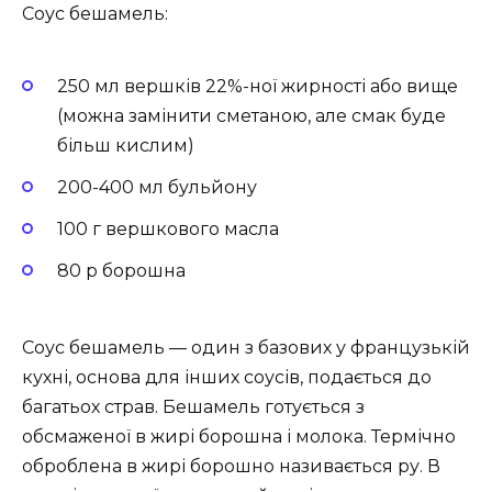
Соус бешамель:
250 мл вершків 22%-ної жирності або вище
(можна замінити сметаною, але смак буде
більш кислим)
200-400 мл бульйону
100 г вершкового масла
80 р борошна
Соус бешамель — один з базових у французькій
кухні, основа для інших соусів, подається до
багатьох страв. Бешамель готується з
обсмаженої в жирі борошна і молока. Термічно
оброблена в жирі борошно називається ру. В