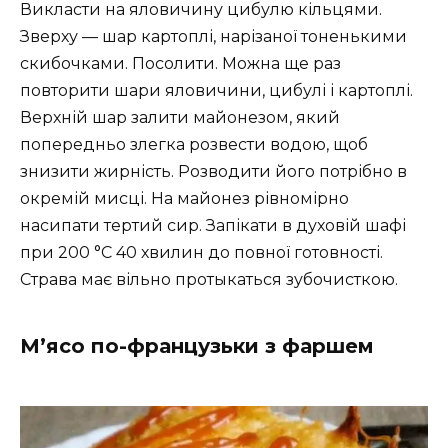
Викласти на яловичину цибулю кільцями.
Зверху — шар картоплі, нарізаної тоненькими
скибочками. Посолити. Можна ще раз
повторити шари яловичини, цибулі і картоплі.
Верхній шар залити майонезом, який
попередньо злегка розвести водою, щоб
знизити жирність. Розводити його потрібно в
окремій мисці. На майонез рівномірно
насипати тертий сир. Запікати в духовій шафі
при 200 °C 40 хвилин до повної готовності.
Страва має вільно протыкаться зубочисткою.
М’ясо по-французьки з фаршем