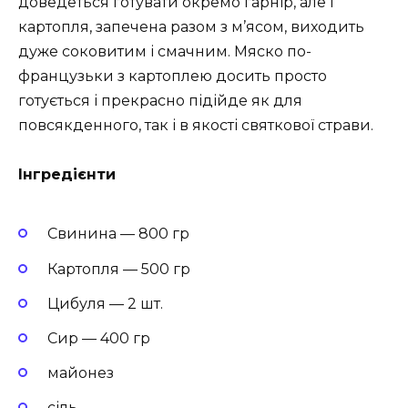
доведеться готувати окремо гарнір, але і
картопля, запечена разом з м’ясом, виходить
дуже соковитим і смачним. Мяско по-
французьки з картоплею досить просто
готується і прекрасно підійде як для
повсякденного, так і в якості святкової страви.
Інгредієнти
Свинина — 800 гр
Картопля — 500 гр
Цибуля — 2 шт.
Сир — 400 гр
майонез
сіль