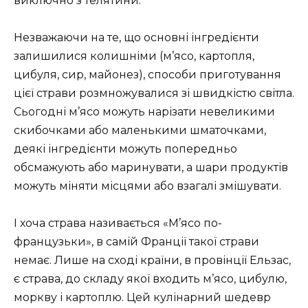
виключно з телятини.
Незважаючи на те, що основні інгредієнти
залишилися колишніми (м’ясо, картопля,
цибуля, сир, майонез), способи приготування
цієї страви розмножувалися зі швидкістю світла.
Сьогодні м’ясо можуть нарізати невеликими
скибочками або маленькими шматочками,
деякі інгредієнти можуть попередньо
обсмажують або маринувати, а шари продуктів
можуть міняти місцями або взагалі змішувати.
І хоча страва називається «М’ясо по-
французьки», в самій Франції такої страви
немає. Лише на сході країни, в провінції Ельзас,
є страва, до складу якої входить м’ясо, цибулю,
моркву і картоплю. Цей кулінарний шедевр