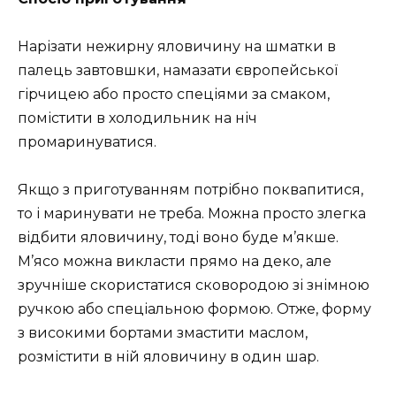
Нарізати нежирну яловичину на шматки в
палець завтовшки, намазати європейської
гірчицею або просто спеціями за смаком,
помістити в холодильник на ніч
промаринуватися.
Якщо з приготуванням потрібно поквапитися,
то і маринувати не треба. Можна просто злегка
відбити яловичину, тоді воно буде м’якше.
М’ясо можна викласти прямо на деко, але
зручніше скористатися сковородою зі знімною
ручкою або спеціальною формою. Отже, форму
з високими бортами змастити маслом,
розмістити в ній яловичину в один шар.