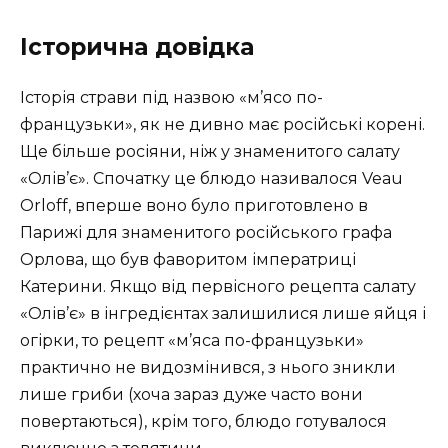
Історична довідка
Історія страви під назвою «м’ясо по-
французьки», як не дивно має російські корені.
Ще більше росіяни, ніж у знаменитого салату
«Олів’є». Спочатку це блюдо називалося Veau
Orloff, вперше воно було приготовлено в
Парижі для знаменитого російського графа
Орлова, що був фаворитом імператриці
Катерини. Якщо від первісного рецепта салату
«Олів’є» в інгредієнтах залишилися лише яйця і
огірки, то рецепт «м’яса по-французьки»
практично не видозмінився, з нього зникли
лише гриби (хоча зараз дуже часто вони
повертаються), крім того, блюдо готувалося