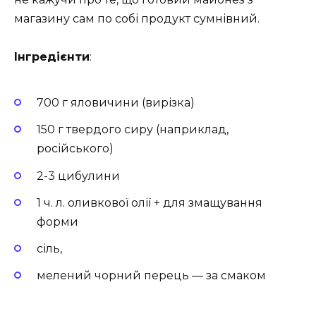
магазину сам по собі продукт сумнівний.
Інгредієнти
:
700 г яловичини (вирізка)
150 г твердого сиру (наприклад,
російського)
2-3 цибулини
1 ч. л. оливкової олії + для змащування
форми
сіль,
мелений чорний перець — за смаком