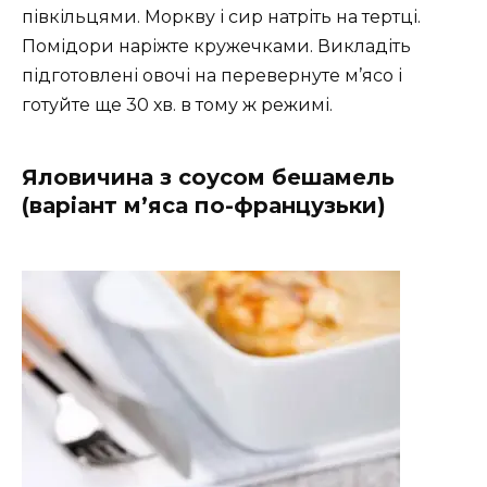
півкільцями. Моркву і сир натріть на тертці.
Помідори наріжте кружечками. Викладіть
підготовлені овочі на перевернуте м’ясо і
готуйте ще 30 хв. в тому ж режимі.
Яловичина з соусом бешамель
(варіант м’яса по-французьки)