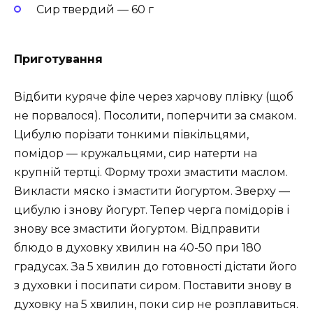
Сир твердий — 60 г
Приготування
Відбити куряче філе через харчову плівку (щоб
не порвалося). Посолити, поперчити за смаком.
Цибулю порізати тонкими півкільцями,
помідор — кружальцями, сир натерти на
крупній тертці. Форму трохи змастити маслом.
Викласти мяско і змастити йогуртом. Зверху —
цибулю і знову йогурт. Тепер черга помідорів і
знову все змастити йогуртом. Відправити
блюдо в духовку хвилин на 40-50 при 180
градусах. За 5 хвилин до готовності дістати його
з духовки і посипати сиром. Поставити знову в
духовку на 5 хвилин, поки сир не розплавиться.