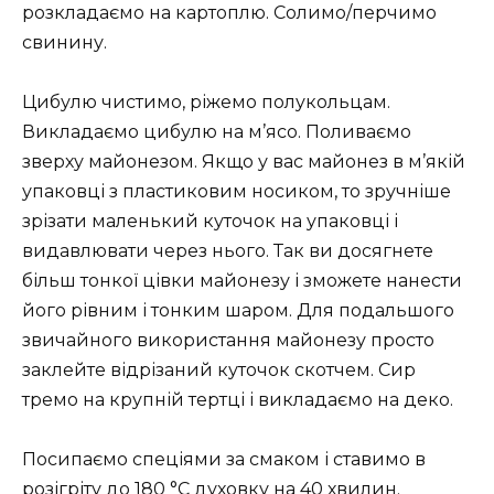
розкладаємо на картоплю. Солимо/перчимо
свинину.
Цибулю чистимо, ріжемо полукольцам.
Викладаємо цибулю на м’ясо. Поливаємо
зверху майонезом. Якщо у вас майонез в м’якій
упаковці з пластиковим носиком, то зручніше
зрізати маленький куточок на упаковці і
видавлювати через нього. Так ви досягнете
більш тонкої цівки майонезу і зможете нанести
його рівним і тонким шаром. Для подальшого
звичайного використання майонезу просто
заклейте відрізаний куточок скотчем. Сир
тремо на крупній тертці і викладаємо на деко.
Посипаємо спеціями за смаком і ставимо в
розігріту до 180 °C духовку на 40 хвилин.