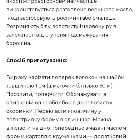
якості жирової основи найчастіше
використовується розтоплене вершкове масло,
іноді застосовують рослинні або смалець.
Розрізняють білу, золотисту і червону ру в
залежності від ступеня підсмажування
борошна.
Спосіб приготування
:
Вирізку нарізати поперек волокон на шайби
товщиною 1 см (шматочки близько 60 м).
Посолити, поперчити. Обсмажувати в
оливковій олії з обох боків до золотистої
скоринки. Перекласти яловичину у
вогнетривку форму в один шар. Можна
викласти на дно попередньо змазані маслом
форми картоплю кружечками — додатковий