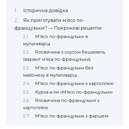
Історична довідка
Як приготувати м’ясо по-
французьки? — Покрокові рецепти
М’ясо по-французьки в
мультиварці
Яловичина з соусом бешамель
(варіант м’яса по-французьки)
М’ясо по-французьки без
майонезу в мультиварці
М’ясо по-французьки з картоплею
Курка а-ля «М’ясо по-французьки»
Яловичина по-французьки з
картоплею
М’ясо по-французьки з фаршем