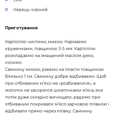
перець чорний
Приготування
Картоплю чистимо, миємо. Нарізаємо
кружечками, товщиною 3-5 мм. Картоплю
розкладаємо на змащений маслом деко,
солимо.
Свинину миємо, ріжемо на пласти товщиною
близько 1 см. Свинину добре відбиваємо. Щоб
при отбивании м’ясо не «розбивалися», а
молоток не засорялся шматочками м’яса, яке
потім дуже складно вичищати, радимо при
отбивании покривати м’ясо харчовою плівкою і
відбивати прямо через плівку. Свинину