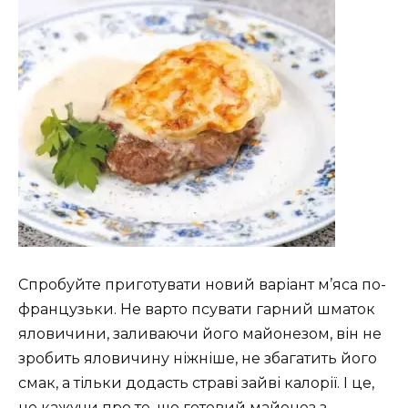
Спробуйте приготувати новий варіант м’яса по-
французьки. Не варто псувати гарний шматок
яловичини, заливаючи його майонезом, він не
зробить яловичину ніжніше, не збагатить його
смак, а тільки додасть страві зайві калорії. І це,
не кажучи про те, що готовий майонез з