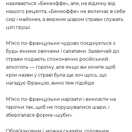
називається «Бекеоффе», але, на відміну від
нашого рецепта, «Бекеоффе» не включає в себе
сир і майонез, а верхнім шаром страви служать
цілі груші.
М’ясо по-французьки чудово поєднується з
будь-якими овочами і салатами. Зазвичай до
страви подають споконвічно російський
алкоголь — горілку, але якщо ви хочете щоб
крім назви у страві була ще хоч щось, що
нагадує Францію, вино теж підійде.
М’ясо по-французьки нарізати і викласти на
тарілки так, щоб не порушувалися шари, і
зберігалася форма «шуби».
Обов’язковим і, можна сказати, головним