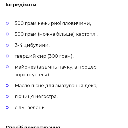
Інгредієнти
500 грам нежирної яловичини,
500 грам (можна більше) картоплі,
3-4 цибулини,
твердий сир (300 грам),
майонез (візьміть пачку, в процесі
зорієнтуєтеся).
Масло пісне для змазування дека,
гірчиця негостра,
сіль і зелень.
Спосіб приготування