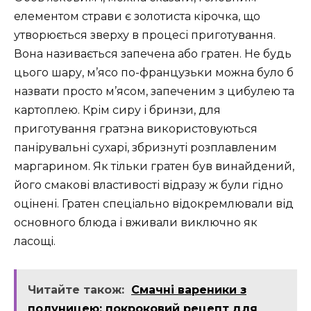
елементом страви є золотиста кірочка, що
утворюється зверху в процесі приготування.
Вона називається запечена або гратен. Не будь
цього шару, м’ясо по-французьки можна було б
назвати просто м’ясом, запеченим з цибулею та
картоплею. Крім сиру і бринзи, для
приготування гратэна використовуються
панірувальні сухарі, збризнуті розплавленим
маргарином. Як тільки гратен був винайдений,
його смакові властивості відразу ж були гідно
оцінені. Гратен спеціально відокремлювали від
основного блюда і вживали виключно як
ласощі.
Читайте також:
Смачні вареники з
полуницею: покроковий рецепт для