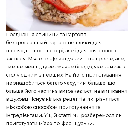
Поєднання свинини та картоплі —
безпрограшний варіант не тільки для
повсякденного вечері, але і для святкового
застілля. М’ясо по-французьки − це просте, але,
тим не менш, дуже смачне блюдо, яке зникає зі
столу одним з перших. На його приготування
не знадобиться багато часу, тим більше, що
більша його частина витрачається на випікання
в духовці. Існує кілька рецептів, які різняться
між собою способом приготування та
інгредієнтами. У цій статті ми розберемося як
приготувати м’ясо по-французьки.