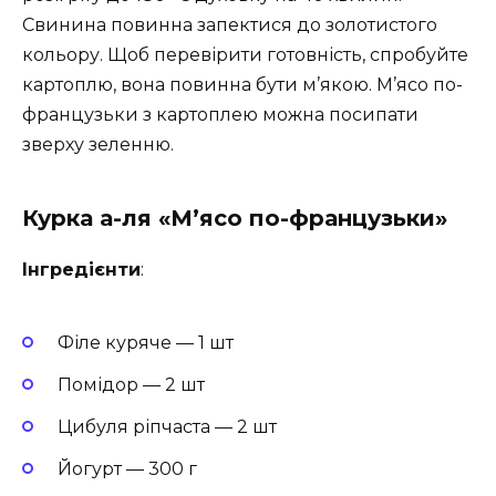
Свинина повинна запектися до золотистого
кольору. Щоб перевірити готовність, спробуйте
картоплю, вона повинна бути м’якою. М’ясо по-
французьки з картоплею можна посипати
зверху зеленню.
Курка а-ля «М’ясо по-французьки»
Інгредієнти
:
Філе куряче — 1 шт
Помідор — 2 шт
Цибуля ріпчаста — 2 шт
Йогурт — 300 г