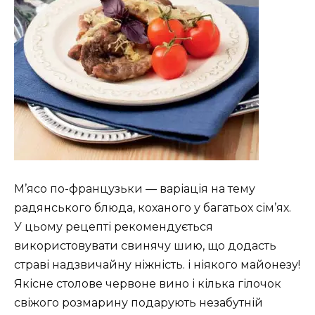
М’ясо по-французьки — варіація на тему
радянського блюда, коханого у багатьох сім’ях.
У цьому рецепті рекомендується
використовувати свинячу шию, що додасть
страві надзвичайну ніжність. і ніякого майонезу!
Якісне столове червоне вино і кілька гілочок
свіжого розмарину подарують незабутній