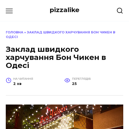
Перейти
pizzalike
до
вмісту
ГОЛОВНА
»
ЗАКЛАД ШВИДКОГО ХАРЧУВАННЯ БОН ЧИКЕН В
ОДЕСІ
Заклад швидкого
харчування Бон Чикен в
Одесі
НА ЧИТАННЯ
ПЕРЕГЛЯДІВ
2 хв
25