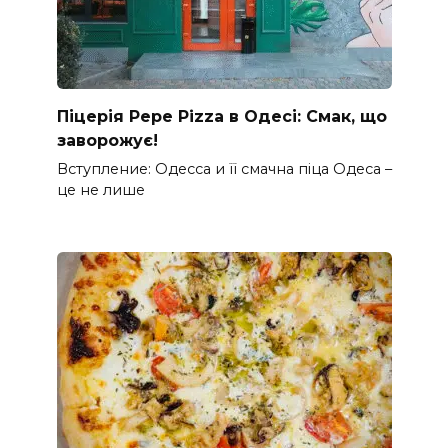
Піцерія Pepe Pizza в Одесі: Смак, що
заворожує!
Вступление: Одесса и її смачна піца Одеса –
це не лише