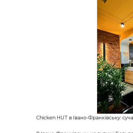
Chicken HUT в Івано-Франківську: суч