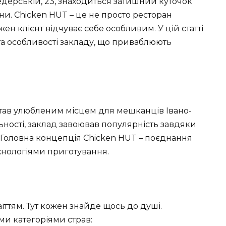
едерській, 23, знаходиться затишний куточок
ни. Chicken HUT – це не просто ресторан
ен клієнт відчуває себе особливим. У цій статті
та особливості закладу, що приваблюють
став улюбленим місцем для мешканців Івано-
льності, заклад завоював популярність завдяки
у. Головна концепція Chicken HUT – поєднання
хнологіями приготування.
ттям. Тут кожен знайде щось до душі.
и категоріями страв: