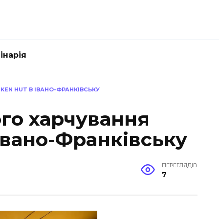
інарія
EN HUT В ІВАНО-ФРАНКІВСЬКУ
го харчування
Івано-Франківську
ПЕРЕГЛЯДІВ
7