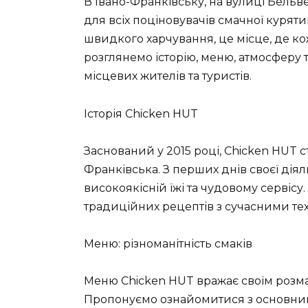
В Івано-Франківську, на вулиці Бельв
для всіх поціновувачів смачної куряти
швидкого харчування, це місце, де кож
розглянемо історію, меню, атмосферу 
місцевих жителів та туристів.
Історія Chicken HUT
Заснований у 2015 році, Chicken HUT 
Франківська. З перших днів своєї дія
високоякісній їжі та чудовому сервіс
традиційних рецептів з сучасними те
Меню: різноманітність смаків
Меню Chicken HUT вражає своїм розмаї
Пропонуємо ознайомитися з основним