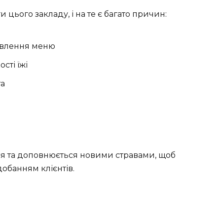
цього закладу, і на те є багато причин:
новлення меню
сті їжі
та
ся та доповнюється новими стравами, щоб
обанням клієнтів.