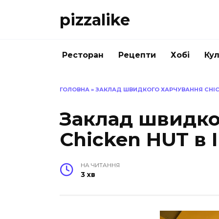
Перейти
pizzalike
до
вмісту
Ресторан
Рецепти
Хобі
Кул
ГОЛОВНА
»
ЗАКЛАД ШВИДКОГО ХАРЧУВАННЯ CHICK
Заклад швидко
Chicken HUT в 
НА ЧИТАННЯ
3 хв