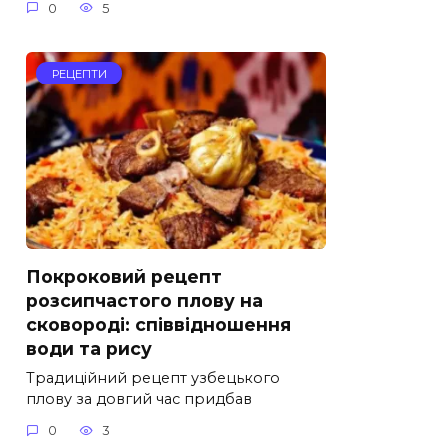
0
5
РЕЦЕПТИ
Покроковий рецепт
розсипчастого плову на
сковороді: співвідношення
води та рису
Традиційний рецепт узбецького
плову за довгий час придбав
0
3