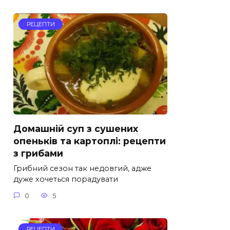
РЕЦЕПТИ
Домашній суп з сушених
опеньків та картоплі: рецепти
з грибами
Грибний сезон так недовгий, адже
дуже хочеться порадувати
0
5
РЕЦЕПТИ