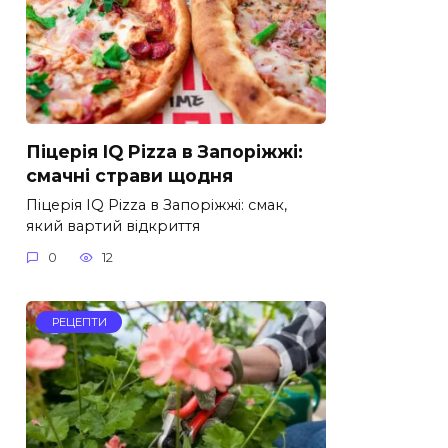
Піцерія IQ Pizza в Запоріжжі:
смачні страви щодня
Піцерія IQ Pizza в Запоріжжі: смак,
який вартий відкриття
0
12
РЕЦЕПТИ