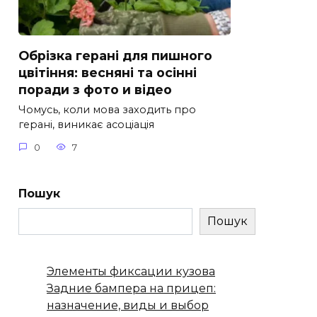
Обрізка герані для пишного
цвітіння: весняні та осінні
поради з фото и відео
Чомусь, коли мова заходить про
герані, виникає асоціація
0
7
Пошук
Пошук
Элементы фиксации кузова
Задние бампера на прицеп:
назначение, виды и выбор