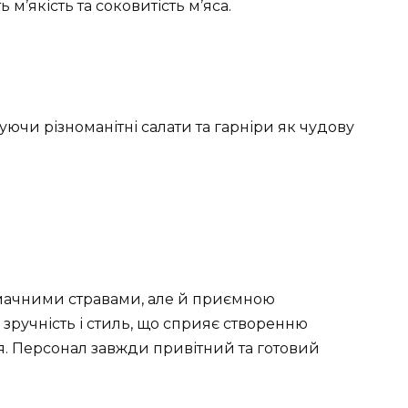
м’якість та соковитість м’яса.
нуючи різноманітні салати та гарніри як чудову
смачними стравами, але й приємною
 зручність і стиль, що сприяє створенню
я. Персонал завжди привітний та готовий