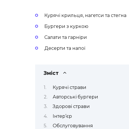
Курячі крильця, нагетси та стегна
Бургери з куркою
Салати та гарніри
Десерти та напої
Зміст
Курячі страви
Авторські бургери
Здорові страви
Інтер’єр
Обслуговування