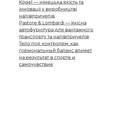
Kögel — німецька якість та
інновації у виробництві
напівпричепів
Pastore & Lombardi — якісна
автофурнітура для вантажного
транспорту та напівпричепів
Тело под контролем: как
гормональный баланс влияет
на результат в спорте и
самочувствие