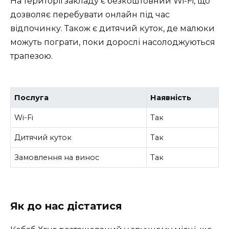
На території закладу є безкоштовний Wi-Fi, що
дозволяє перебувати онлайн під час
відпочинку. Також є дитячий куток, де малюки
можуть пограти, поки дорослі насолоджуються
трапезою.
Послуга
Наявність
Wi-Fi
Так
Дитячий куток
Так
Замовлення на винос
Так
Як до нас дістатися