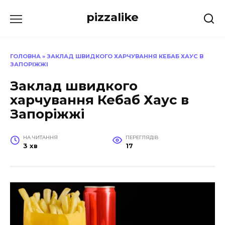
Перейти
pizzalike
до
вмісту
ГОЛОВНА
»
ЗАКЛАД ШВИДКОГО ХАРЧУВАННЯ КЕБАБ ХАУС В
ЗАПОРІЖЖІ
Заклад швидкого
харчування Кебаб Хаус в
Запоріжжі
НА ЧИТАННЯ
ПЕРЕГЛЯДІВ
3 хв
17