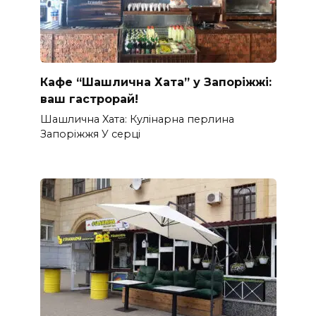
Кафе “Шашлична Хата” у Запоріжжі:
ваш гастрорай!
Шашлична Xата: Кулінарна перлина
Запоріжжя У серці