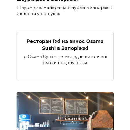
Шаурмідзе: Найкраща шаурма в Запоріжжі
Якщо ви у пошуках
Ресторан їжі на винос Osama
Sushi в Запоріжжі
p Осама Суші – це місце, де витончені
смаки поєднуються