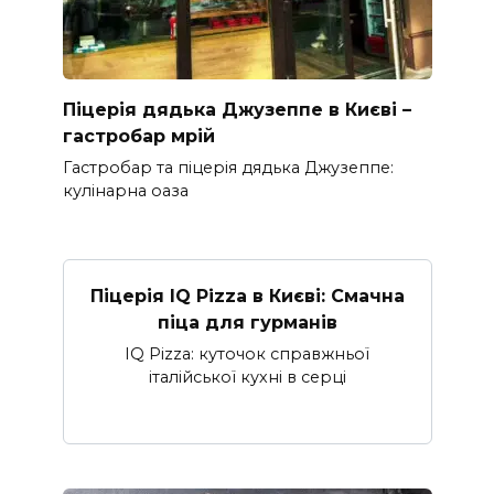
Піцерія дядька Джузеппе в Києві –
гастробар мрій
Гастробар та піцерія дядька Джузеппе:
кулінарна оаза
Піцерія IQ Pizza в Києві: Смачна
піца для гурманів
IQ Pizza: куточок справжньої
італійської кухні в серці