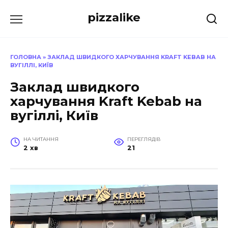
Перейти
pizzalike
до
вмісту
ГОЛОВНА
»
ЗАКЛАД ШВИДКОГО ХАРЧУВАННЯ KRAFT KEBAB НА
ВУГІЛЛІ, КИЇВ
Заклад швидкого
харчування Kraft Kebab на
вугіллі, Київ
НА ЧИТАННЯ
ПЕРЕГЛЯДІВ
2 хв
21