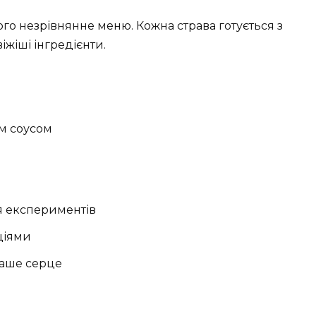
ого незрівнянне меню. Кожна страва готується з
жіші інгредієнти.
м соусом
ься експериментів
ціями
ваше серце