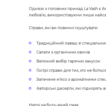
Однією з головних принад La Vash є й
любов’ю, використовуючи лише найсві
Страви, які ви повинні скуштувати
Традиційний лаваш зі спеціальни
Салати з органічних овочів
Великий вибір гарячих закусок
Гострі страви для тих, хто не боїт
Запечене м’ясо з ароматними спе
Авторські десерти, які підкорять 
Напої на будь-який смак