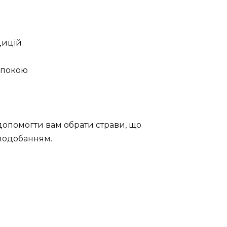
дицій
 спокою
опомогти вам обрати страви, що
вподобанням.