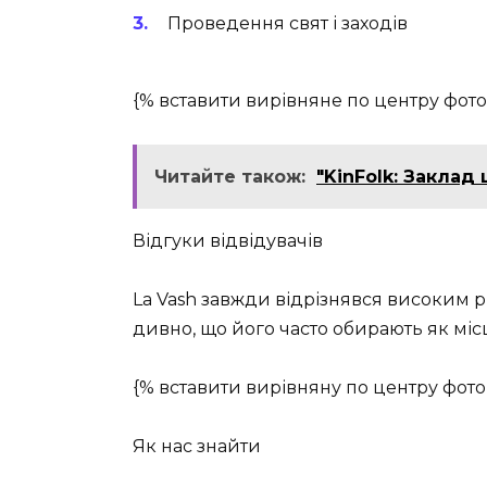
Проведення свят і заходів
{% вставити вирівняне по центру фото 
Читайте також:
"KinFolk: Заклад
Відгуки відвідувачів
La Vash завжди відрізнявся високим рі
дивно, що його часто обирають як міс
{% вставити вирівняну по центру фото 
Як нас знайти