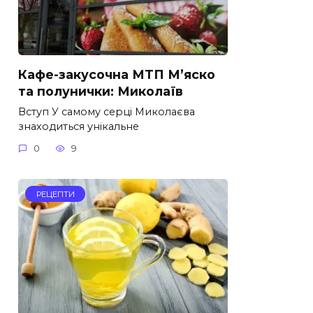
Кафе-закусочна МТП М’яско
та полунички: Миколаїв
Вступ У самому серці Миколаєва
знаходиться унікальне
0
9
РЕЦЕПТИ