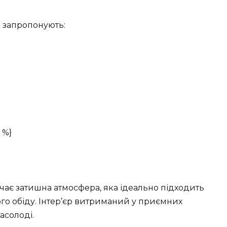
м запропонують:
 %}
річає затишна атмосфера, яка ідеально підходить
го обіду. Інтер’єр витриманий у приємних
асолоді.