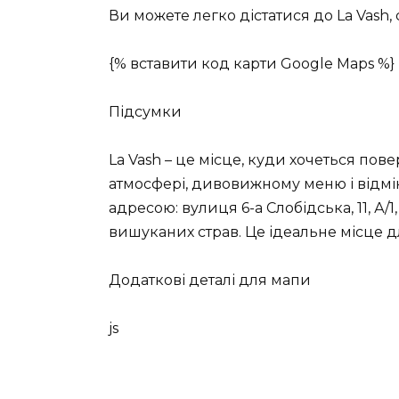
Ви можете легко дістатися до La Vash
{% вставити код карти Google Maps %}
Підсумки
La Vash – це місце, куди хочеться пов
атмосфері, дивовижному меню і відмін
адресою: вулиця 6-а Слобідська, 11, А/
вишуканих страв. Це ідеальне місце для
Додаткові деталі для мапи
js