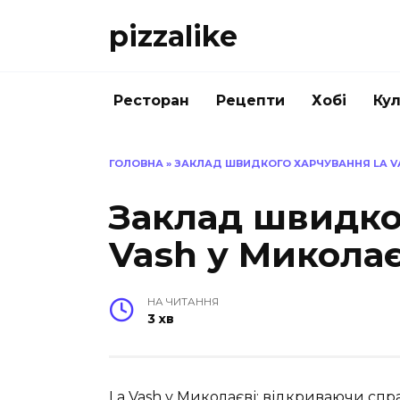
Перейти
pizzalike
до
вмісту
Ресторан
Рецепти
Хобі
Кул
ГОЛОВНА
»
ЗАКЛАД ШВИДКОГО ХАРЧУВАННЯ LA V
Заклад швидко
Vash у Миколає
НА ЧИТАННЯ
3 хв
La Vash у Миколаєві: відкриваючи спр