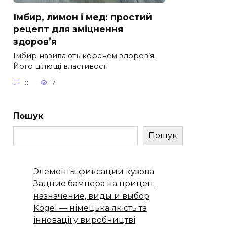
Імбир, лимон і мед: простий
рецепт для зміцнення
здоров’я
Імбир називають коренем здоров’я.
Його цілющі властивості
0
7
Пошук
Пошук
Элементы фиксации кузова
Задние бампера на прицеп:
назначение, виды и выбор
Kögel — німецька якість та
інновації у виробництві