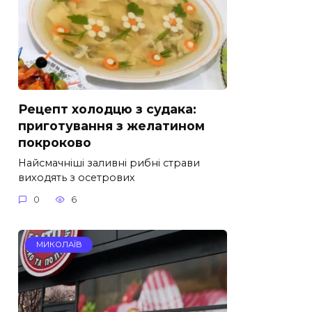
Рецепт холодцю з судака:
приготування з желатином
покроково
Найсмачніші заливні рибні страви
виходять з осетрових
0
6
МИКОЛАЇВ