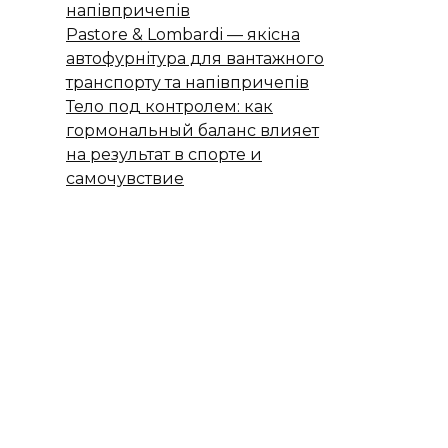
напівпричепів
Pastore & Lombardi — якісна
автофурнітура для вантажного
транспорту та напівпричепів
Тело под контролем: как
гормональный баланс влияет
на результат в спорте и
самочувствие