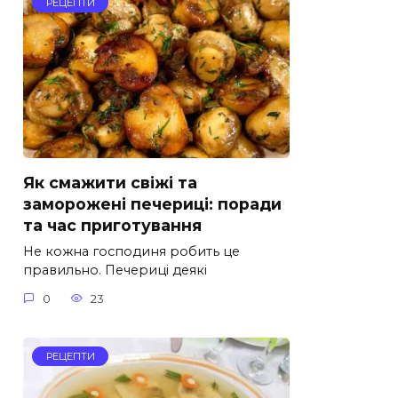
РЕЦЕПТИ
Як смажити свіжі та
заморожені печериці: поради
та час приготування
Не кожна господиня робить це
правильно. Печериці деякі
0
23
РЕЦЕПТИ