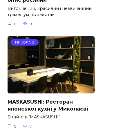
Витончений, красивий і незвичайний
трахеліум привертав
0
9
МИКОЛАЇВ
MASKASUSHI: Ресторан
японської кухні у Миколаєві
Вітайте в “MASKASUSHI” –
0
7