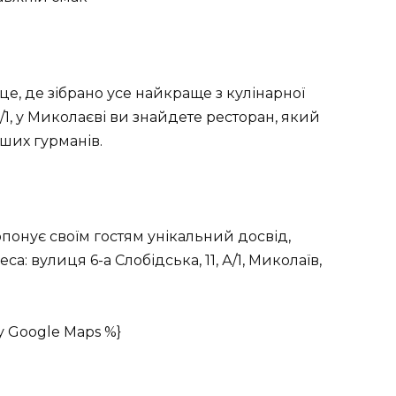
сце, де зібрано усе найкраще з кулінарної
 А/1, у Миколаєві ви знайдете ресторан, який
ших гурманів.
опонує своїм гостям унікальний досвід,
а: вулиця 6-а Слобідська, 11, А/1, Миколаїв,
у Google Maps %}