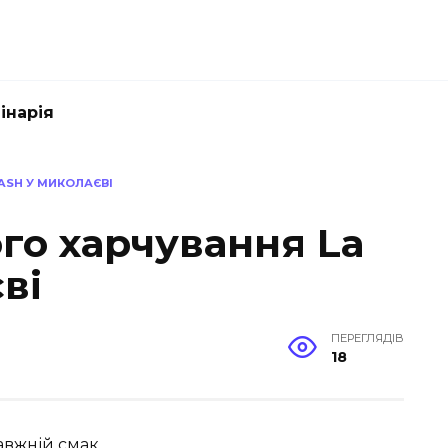
інарія
ASH У МИКОЛАЄВІ
го харчування La
ві
ПЕРЕГЛЯДІВ
18
авжній смак