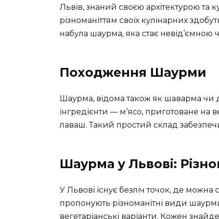
Львів, знаний своєю архітектурою та
різноманіттям своїх кулінарних здобут
набула шаурма, яка стає невід’ємною ч
Походження Шаурми
Шаурма, відома також як шаварма чи дь
інгредієнти — м’ясо, приготоване на ве
лаваш. Такий простий склад забезпечив
Шаурма у Львові: Різно
У Львові існує безліч точок, де можна
пропонують різноманітні види шаурми
вегетаріанські варіанти. Кожен знайде