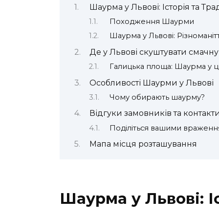
Шаурма у Львові: Історія та Тра
Походження Шаурми
Шаурма у Львові: Різноманіт
Де у Львові скуштувати смачн
Галицька площа: Шаурма у ц
Особливості Шаурми у Львові
Чому обирають шаурму?
Відгуки замовників та контакт
Поділіться вашими вражен
Мапа місця розташування
Шаурма у Львові: І