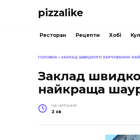
Перейти
pizzalike
до
вмісту
Ресторан
Рецепти
Хобі
Кул
ГОЛОВНА
»
ЗАКЛАД ШВИДКОГО ХАРЧУВАННЯ: НАЙ
Заклад швидко
найкраща шаур
НА ЧИТАННЯ
2 хв