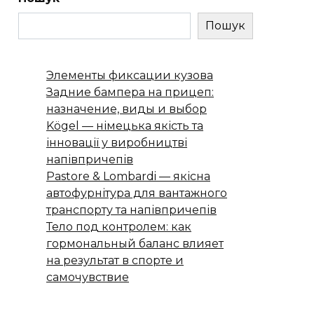
Пошук
Элементы фиксации кузова
Задние бампера на прицеп:
назначение, виды и выбор
Kögel — німецька якість та
інновації у виробництві
напівпричепів
Pastore & Lombardi — якісна
автофурнітура для вантажного
транспорту та напівпричепів
Тело под контролем: как
гормональный баланс влияет
на результат в спорте и
самочувствие