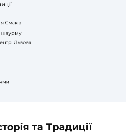
диції
тя Смаків
у шаурму
ентрі Львова
и
нями
сторія та Традиції