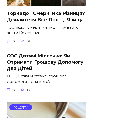
Торнадо і Смерч: Яка Різниця?
Дізнайтеся Все Про Ці Явища
Торнадо і смерч: Різниця, яку варто
знати Кожен чув
0
98
СОС Дитячі Містечка: Як
Отримати Грошову Допомогу
для Дітей
СОС Дитячі містечка: грошова
допомога – для кого?
0
13
РЕЦЕПТИ