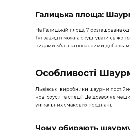
Галицька площа: Шаурм
На Галицькій площі, 7 розташована о
Тут завжди можна скуштувати свіжопр
видами м’яса та овочевими добавкам
Особливості Шаурм
Львівські виробники шаурми постійн
нові соуси та спеції. Це дозволяє меш
унікальних смакових поєднань.
Чому обирають шаурм