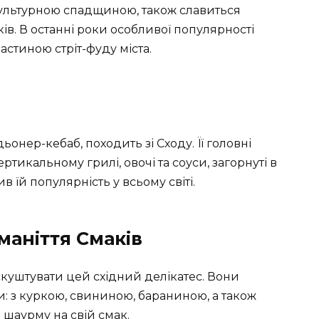
 культурною спадщиною, також славиться
ків. В останні роки особливої популярності
астиною стріт-фуду міста.
онер-кебаб, походить зі Сходу. Її головні
ртикальному грилі, овочі та соуси, загорнуті в
 їй популярність у всьому світі.
маніття Смаків
 скуштувати цей східний делікатес. Вони
: з куркою, свининою, бараниною, а також
 шаурму на свій смак.