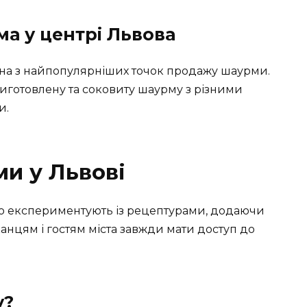
а у центрі Львова
дна з найпопулярніших точок продажу шаурми.
иготовлену та соковиту шаурму з різними
и.
и у Львові
о експериментують із рецептурами, додаючи
канцям і гостям міста завжди мати доступ до
у?