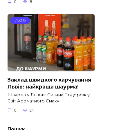
0
8
ЛЬВІВ
Заклад швидкого харчування
Львів: найкраща шаурма!
Шаурма у Львові: Смачна Подорож у
Світ Ароматного Смаку
0
24
Пошук