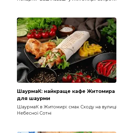
ШаурмаК: найкраще кафе Житомира
для шаурми
ШаурмаК в Житомирі: смак Сходу на вулиці
Небесної Сотні