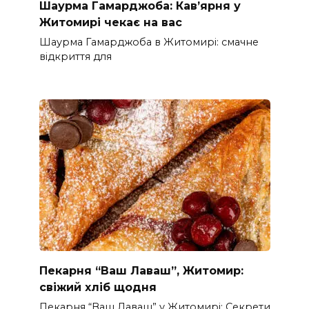
Шаурма Гамарджоба: Кав’ярня у
Житомирі чекає на вас
Шаурма Гамарджоба в Житомирі: смачне
відкриття для
Пекарня “Ваш Лаваш”, Житомир:
свіжий хліб щодня
Пекарня “Ваш Лаваш” у Житомирі: Секрети