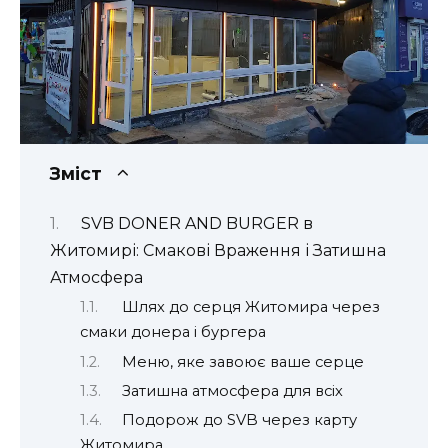
Зміст
SVB DONER AND BURGER в
Житомирі: Смакові Враження і Затишна
Атмосфера
Шлях до серця Житомира через
смаки донера і бургера
Меню, яке завоює ваше серце
Затишна атмосфера для всіх
Подорож до SVB через карту
Житомира