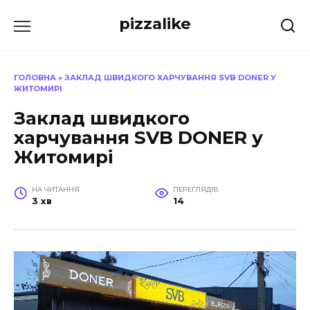
Перейти
pizzalike
до
вмісту
ГОЛОВНА
»
ЗАКЛАД ШВИДКОГО ХАРЧУВАННЯ SVB DONER У
ЖИТОМИРІ
Заклад швидкого
харчування SVB DONER у
Житомирі
НА ЧИТАННЯ
ПЕРЕГЛЯДІВ
3 хв
14