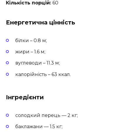
Кількість порцій:
60
Енергетична цінність
білки – 0.8 м;
жири – 1.6 м;
вуглеводи – 11.3 м;
калорійність – 63 ккал.
Інгредієнти
солодкий перець — 2 кг;
баклажани — 1.5 кг;