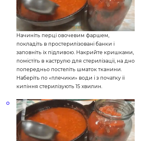
Начиніть перці овочевим фаршем,
покладіть в простерилізовані банки і
заповніть їх підливою. Накрийте кришками,
помістіть в каструлю для стерилізації, на дно
попередньо постеліть шматок тканини.
Наберіть по «плечики» води і з початку її
кипіння стерилізують 15 хвилин.