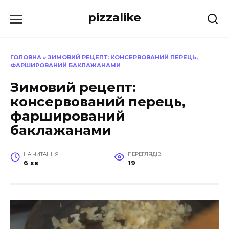
Перейти
pizzalike
до
вмісту
ГОЛОВНА
»
ЗИМОВИЙ РЕЦЕПТ: КОНСЕРВОВАНИЙ ПЕРЕЦЬ,
ФАРШИРОВАНИЙ БАКЛАЖАНАМИ
Зимовий рецепт:
консервований перець,
фарширований
баклажанами
НА ЧИТАННЯ
ПЕРЕГЛЯДІВ
6 хв
19