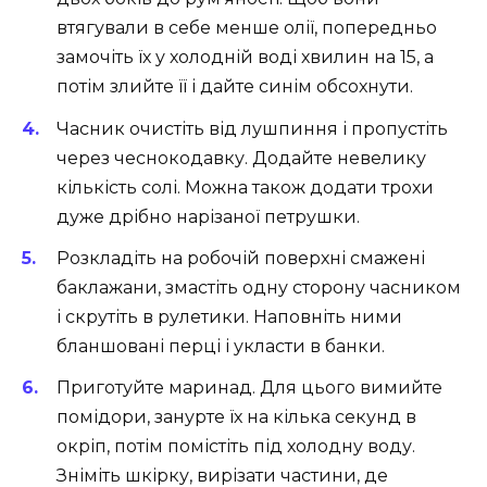
втягували в себе менше олії, попередньо
замочіть їх у холодній воді хвилин на 15, а
потім злийте її і дайте синім обсохнути.
Часник очистіть від лушпиння і пропустіть
через чеснокодавку. Додайте невелику
кількість солі. Можна також додати трохи
дуже дрібно нарізаної петрушки.
Розкладіть на робочій поверхні смажені
баклажани, змастіть одну сторону часником
і скрутіть в рулетики. Наповніть ними
бланшовані перці і укласти в банки.
Приготуйте маринад. Для цього вимийте
помідори, занурте їх на кілька секунд в
окріп, потім помістіть під холодну воду.
Зніміть шкірку, вирізати частини, де