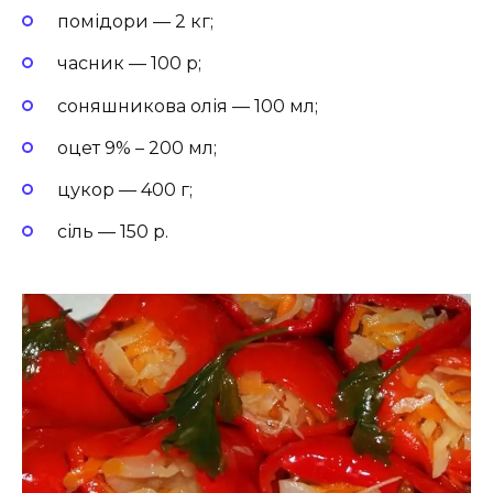
помідори — 2 кг;
часник — 100 р;
соняшникова олія — 100 мл;
оцет 9% – 200 мл;
цукор — 400 г;
сіль — 150 р.