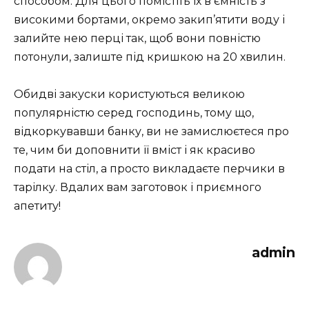
способом. Для цього помістіть їх в ємність з
високими бортами, окремо закип’ятити воду і
залийте нею перці так, щоб вони повністю
потонули, залиште під кришкою на 20 хвилин.
Обидві закуски користуються великою
популярністю серед господинь, тому що,
відкоркувавши банку, ви не замислюєтеся про
те, чим би доповнити її вміст і як красиво
подати на стіл, а просто викладаєте перчики в
тарілку. Вдалих вам заготовок і приємного
апетиту!
admin