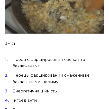
Зміст
Перець, фарширований овочами з
баклажанами
Перець, фарширований смаженими
баклажанами, на зиму
Енергетична цінність
Інгредієнти