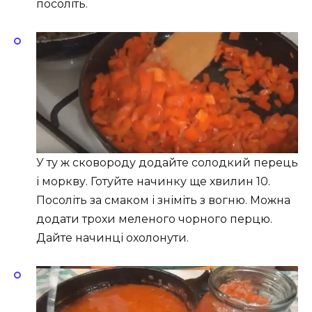
посоліть.
У ту ж сковороду додайте солодкий перець
і моркву. Готуйте начинку ще хвилин 10.
Посоліть за смаком і зніміть з вогню. Можна
додати трохи меленого чорного перцю.
Дайте начинці охолонути.