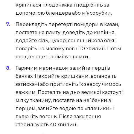
кріпилася плодоніжка і подрібніть за
допомогою блендера або м’ясорубки.
Перекладіть перетерті помідори в казан,
поставте на плиту, доведіть до кипіння,
додайте сіль, цукор, соняшникова олія і
поваріть на малому вогні 10 хвилин. Потім
введіть оцет і зніміть з плити.
Гарячим маринадом залийте перці в
банках. Накрийте кришками, встановіть
затискачі або притисніть їх зверху чимось
важким. Постеліть на дно великої каструлі
м’яку тканину, поставте на неї банки з
перцем, залийте водою по «плечики» і
включіть вогонь. Після закипання
стерилізують 40 хвилин.