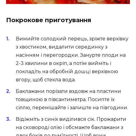
Покрокове приготування
Вимийте солодкий перець, зріжте верхівку
з хвостиком, видалити серединку з
насінням і перегородки. Занурте плоди на
2-3 хвилини в окріп, а потім вийміть і
покладіть на обробній дошці верхівкою
вгору, щоб стекла вода.
Баклажани порізати вздовж на пластини
товщиною в півсантиметра. Посипте їх
сіллю, перемішайте і залиште на півгодини.
Відіжміть з синіх виділився сік. Прожарити
на сковороді олію і обсмажте баклажани з
двох боків до рум’яності. Щоб вони