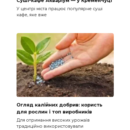
Суші-кафе Акваріум — у Кременчуці
У центрі міста працює популярне суші
кафе, яке вже
Огляд калійних добрив: користь
для рослин і топ виробників
Для отримання високих урожаїв
традиційно використовували