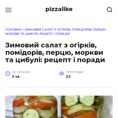
Перейти
pizzalike
до
вмісту
ГОЛОВНА
»
ЗИМОВИЙ САЛАТ З ОГІРКІВ, ПОМІДОРІВ, ПЕРЦЮ,
МОРКВИ ТА ЦИБУЛІ: РЕЦЕПТ І ПОРАДИ
Зимовий салат з огірків,
помідорів, перцю, моркви
та цибулі: рецепт і поради
НА ЧИТАННЯ
ПЕРЕГЛЯДІВ
5 хв
23