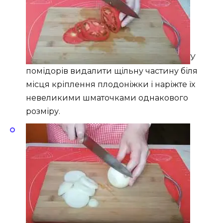
У
помідорів видалити щільну частину біля
місця кріплення плодоніжки і наріжте їх
невеликими шматочками однакового
розміру.