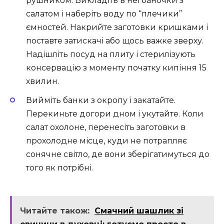
рушником. Викладіть в неї баночки з
салатом і наберіть воду по “плечики”
ємностей. Накрийте заготовки кришками і
поставте затискачі або щось важке зверху.
Надішліть посуд на плиту і стерилізують
консервацію з моменту початку кипіння 15
хвилин.
Вийміть банки з окропу і закатайте.
Перекиньте догори дном і укутайте. Коли
салат охолоне, перенесіть заготовки в
прохолодне місце, куди не потрапляє
сонячне світло, де вони зберігатимуться до
того як потрібні.
Читайте також:
Смачний шашлик зі