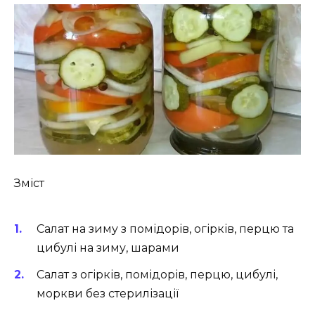
Зміст
Салат на зиму з помідорів, огірків, перцю та
цибулі на зиму, шарами
Салат з огірків, помідорів, перцю, цибулі,
моркви без стерилізації