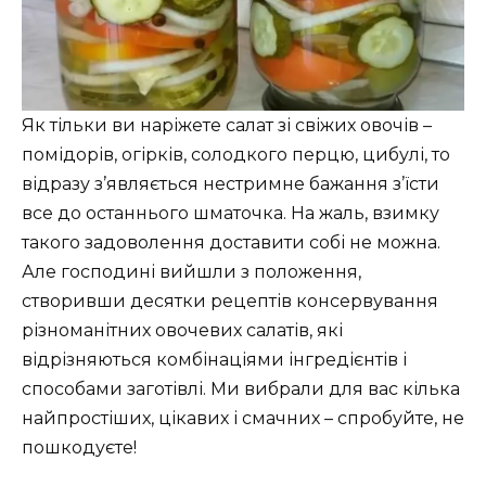
Як тільки ви наріжете салат зі свіжих овочів –
помідорів, огірків, солодкого перцю, цибулі, то
відразу з’являється нестримне бажання з’їсти
все до останнього шматочка. На жаль, взимку
такого задоволення доставити собі не можна.
Але господині вийшли з положення,
створивши десятки рецептів консервування
різноманітних овочевих салатів, які
відрізняються комбінаціями інгредієнтів і
способами заготівлі. Ми вибрали для вас кілька
найпростіших, цікавих і смачних – спробуйте, не
пошкодуєте!