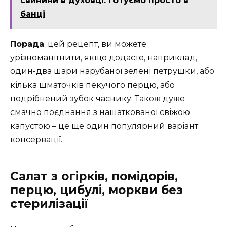
свинини в духовці: готуємо просто в
банці
Порада
: цей рецепт, ви можете
урізноманітнити, якщо додасте, наприклад,
один-два шари нарубаної зелені петрушки, або
кілька шматочків пекучого перцю, або
подрібнений зубок часнику. Також дуже
смачно поєднання з нашаткованої свіжою
капустою – це ще один популярний варіант
консервації.
Салат з огірків, помідорів,
перцю, цибулі, моркви без
стерилізації