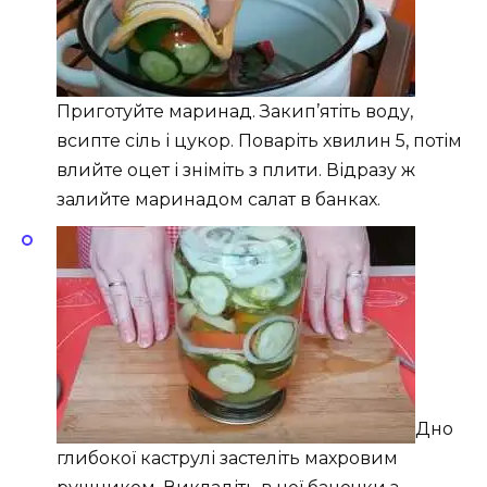
Приготуйте маринад. Закип’ятіть воду,
всипте сіль і цукор. Поваріть хвилин 5, потім
влийте оцет і зніміть з плити. Відразу ж
залийте маринадом салат в банках.
Дно
глибокої каструлі застеліть махровим