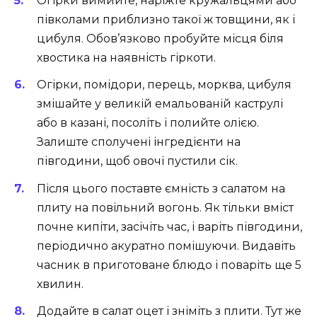
Огірки вимийте, наріжте кружальцями або
півколами приблизно такої ж товщини, як і
цибуля. Обов’язково пробуйте місця біля
хвостика на наявність гіркоти.
Огірки, помідори, перець, морква, цибуля
змішайте у великій емальованій каструлі
або в казані, посоліть і полийте олією.
Залиште сполучені інгредієнти на
півгодини, щоб овочі пустили сік.
Після цього поставте ємність з салатом на
плиту на повільний вогонь. Як тільки вміст
почне кипіти, засічіть час, і варіть півгодини,
періодично акуратно помішуючи. Видавіть
часник в приготоване блюдо і поваріть ще 5
хвилин.
Додайте в салат оцет і зніміть з плити. Тут же