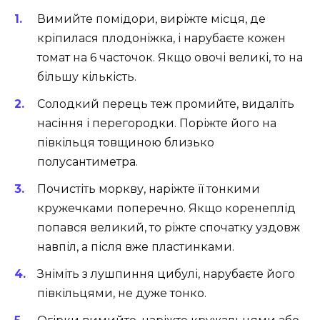
Вимийте помідори, виріжте місця, де
кріпилася плодоніжка, і нарубаєте кожен
томат на 6 часточок. Якщо овочі великі, то на
більшу кількість.
Солодкий перець теж промийте, видаліть
насіння і перегородки. Поріжте його на
півкільця товщиною близько
полусантиметра.
Почистіть моркву, наріжте її тонкими
кружечками поперечно. Якщо коренеплід
попався великий, то ріжте спочатку уздовж
навпіл, а після вже пластинками.
Зніміть з лушпиння цибулі, нарубаєте його
півкільцями, не дуже тонко.