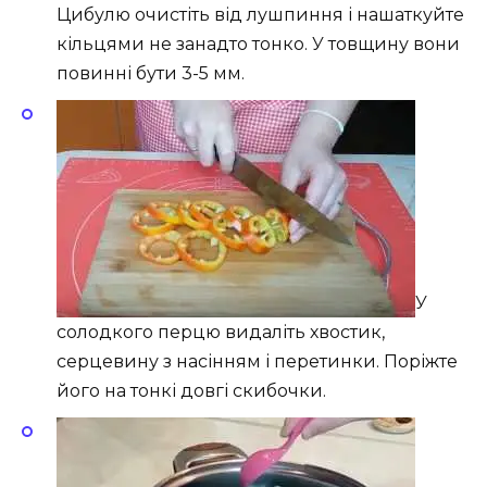
Цибулю очистіть від лушпиння і нашаткуйте
кільцями не занадто тонко. У товщину вони
повинні бути 3-5 мм.
У
солодкого перцю видаліть хвостик,
серцевину з насінням і перетинки. Поріжте
його на тонкі довгі скибочки.