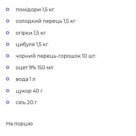
помідори 1,5 кг
солодкий перець 1,5 кг
огірки 1,5 кг
цибуля 1,5 кг
чорний перець-горошок 10 шт.
оцет 9% 150 мл
вода 1 л
цукор 40 г
сіль 20 г
На порцію