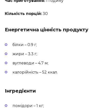
Час приготування:
1 годину
Кількість порцій:
30
Енергетична цінність продукту
білки – 0.9 г;
жири – 3.3 г;
вуглеводи – 4.7 м;
калорійність – 52 ккал.
Інгредієнти
помідори – 1 кг;