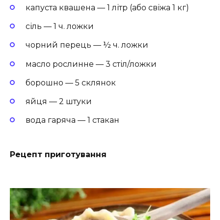
капуста квашена — 1 літр (або свіжа 1 кг)
сіль — 1 ч. ложки
чорний перець — ½ ч. ложки
масло рослинне — 3 стіл/ложки
борошно — 5 склянок
яйця — 2 штуки
вода гаряча — 1 стакан
Рецепт приготування