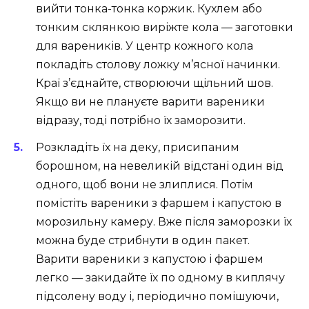
вийти тонка-тонка коржик. Кухлем або
тонким склянкою виріжте кола — заготовки
для вареників. У центр кожного кола
покладіть столову ложку м’ясної начинки.
Краї з’єднайте, створюючи щільний шов.
Якщо ви не плануєте варити вареники
відразу, тоді потрібно їх заморозити.
Розкладіть їх на деку, присипаним
борошном, на невеликій відстані один від
одного, щоб вони не злиплися. Потім
помістіть вареники з фаршем і капустою в
морозильну камеру. Вже після заморозки їх
можна буде стрибнути в один пакет.
Варити вареники з капустою і фаршем
легко — закидайте їх по одному в киплячу
підсолену воду і, періодично помішуючи,