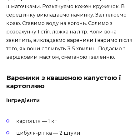
шматочками. Розкачуємо кожен кружечок. В
серединку викладаємо начинку. Заліплюємо
краю. Ставимо воду на вогонь. Солимо з
розрахунку 1 стіл. ложка на літр. Коли вона
закипить, викладаємо вареники і варимо після
того, як вони спливуть 3-5 хвилин. Подаємо з
вершковим маслом, сметаною і зеленню.
Вареники з квашеною капустою і
картоплею
Інгредієнти
картопля — 1 кг
цибуля-ріпка — 2 штуки