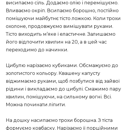
висипаємо сіль. Додаємо олію і перемішуємо.
Вливаємо окріп. Всипаємо борошно, постійно
помішуючи майбутнє тісто ложкою. Коли трохи
охолоне, продовжуємо вимішувати руками.
Тісто виходить м’яке і еластичне. Залишаємо
його відпочити хвилин на 20, а в цей час
переходимо до начинки.
Цибулю нарізаємо кубиками. Обсмажуємо до
золотистого кольору. Квашену капусту
віджимаємо руками, щоб позбутися від зайвої
рідини і викладаємо до цибулі. Смажимо пару
хвилин, помішуючи, на сильному вогні. Всі.
Можна починати ліпити.
На дошку насипаємо трохи борошна. З тіста
формуємо ковбаску. Нарізаємо її порційними