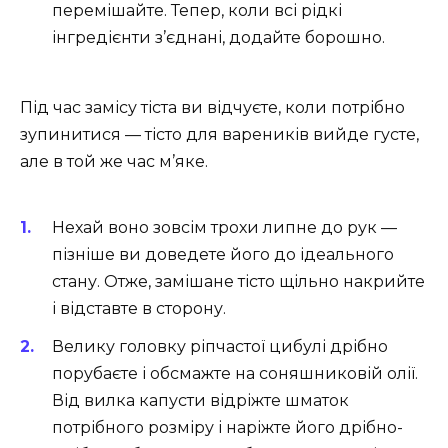
перемішайте. Тепер, коли всі рідкі
інгредієнти з’єднані, додайте борошно.
Під час замісу тіста ви відчуєте, коли потрібно
зупинитися — тісто для вареників вийде густе,
але в той же час м’яке.
Нехай воно зовсім трохи липне до рук —
пізніше ви доведете його до ідеального
стану. Отже, замішане тісто щільно накрийте
і відставте в сторону.
Велику головку ріпчастої цибулі дрібно
порубаєте і обсмажте на соняшниковій олії.
Від вилка капусти відріжте шматок
потрібного розміру і наріжте його дрібно-