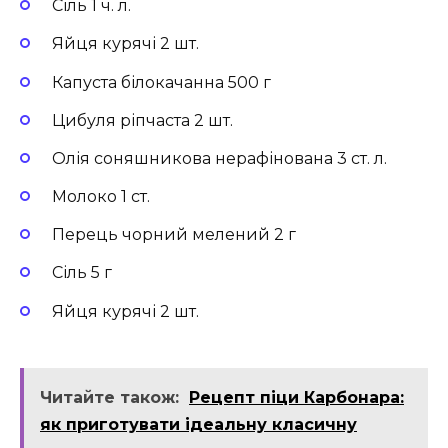
Сіль 1 ч. л.
Яйця курячі 2 шт.
Капуста білокачанна 500 г
Цибуля ріпчаста 2 шт.
Олія соняшникова нерафінована 3 ст. л.
Молоко 1 ст.
Перець чорний мелений 2 г
Сіль 5 г
Яйця курячі 2 шт.
Читайте також:
Рецепт піци Карбонара:
як приготувати ідеальну класичну