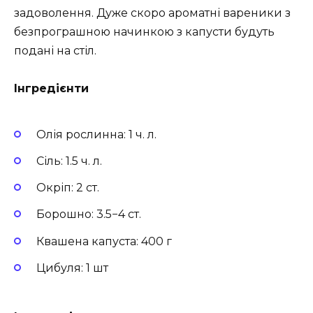
задоволення. Дуже скоро ароматні вареники з
безпрограшною начинкою з капусти будуть
подані на стіл.
Інгредієнти
Олія рослинна: 1 ч. л.
Сіль: 1.5 ч. л.
Окріп: 2 ст.
Борошно: 3.5−4 ст.
Квашена капуста: 400 г
Цибуля: 1 шт