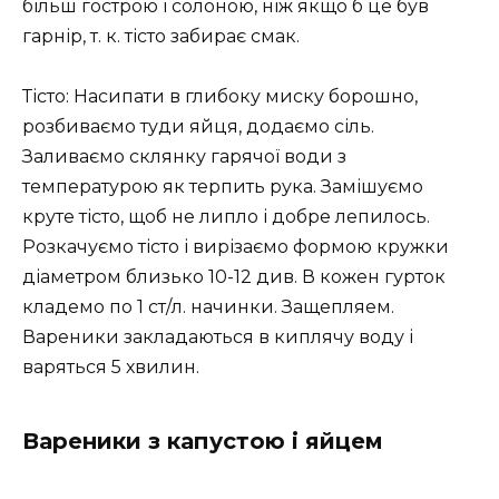
більш гострою і солоною, ніж якщо б це був
гарнір, т. к. тісто забирає смак.
Тісто: Насипати в глибоку миску борошно,
розбиваємо туди яйця, додаємо сіль.
Заливаємо склянку гарячої води з
температурою як терпить рука. Замішуємо
круте тісто, щоб не липло і добре лепилось.
Розкачуємо тісто і вирізаємо формою кружки
діаметром близько 10-12 див. В кожен гурток
кладемо по 1 ст/л. начинки. Защепляем.
Вареники закладаються в киплячу воду і
варяться 5 хвилин.
Вареники з капустою і яйцем