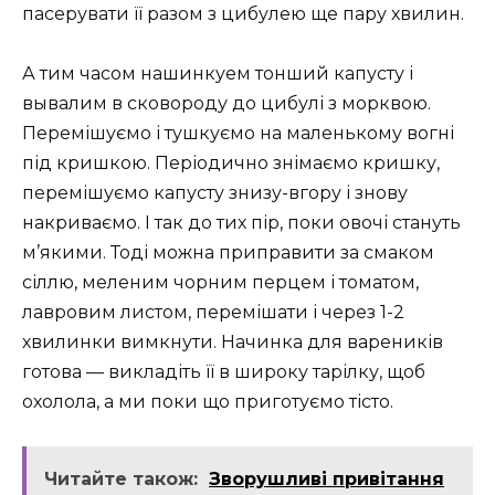
пасерувати її разом з цибулею ще пару хвилин.
А тим часом нашинкуем тонший капусту і
вывалим в сковороду до цибулі з морквою.
Перемішуємо і тушкуємо на маленькому вогні
під кришкою. Періодично знімаємо кришку,
перемішуємо капусту знизу-вгору і знову
накриваємо. І так до тих пір, поки овочі стануть
м’якими. Тоді можна приправити за смаком
сіллю, меленим чорним перцем і томатом,
лавровим листом, перемішати і через 1-2
хвилинки вимкнути. Начинка для вареників
готова — викладіть її в широку тарілку, щоб
охолола, а ми поки що приготуємо тісто.
Читайте також:
Зворушливі привітання