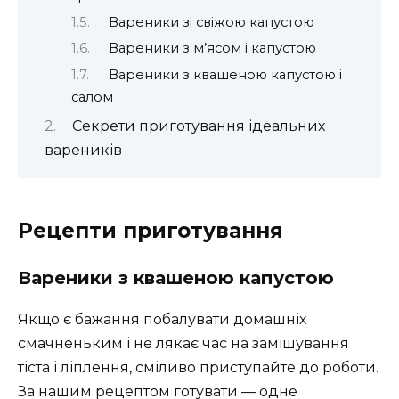
Вареники зі свіжою капустою
Вареники з м’ясом і капустою
Вареники з квашеною капустою і
салом
Секрети приготування ідеальних
вареників
Рецепти приготування
Вареники з квашеною капустою
Якщо є бажання побалувати домашніх
смачненьким і не лякає час на замішування
тіста і ліплення, сміливо приступайте до роботи.
За нашим рецептом готувати — одне