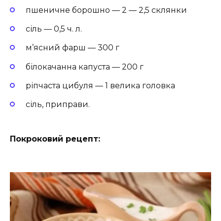
пшеничне борошно — 2 — 2,5 склянки
сіль — 0,5 ч. л.
м’ясний фарш — 300 г
білокачанна капуста — 200 г
ріпчаста цибуля — 1 велика головка
сіль, приправи.
Покроковий рецепт: