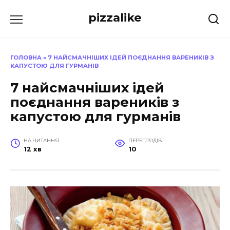
Перейти
pizzalike
до
вмісту
ГОЛОВНА
»
7 НАЙСМАЧНІШИХ ІДЕЙ ПОЄДНАННЯ ВАРЕНИКІВ З
КАПУСТОЮ ДЛЯ ГУРМАНІВ
7 найсмачніших ідей
поєднання вареників з
капустою для гурманів
НА ЧИТАННЯ
ПЕРЕГЛЯДІВ
12 хв
10