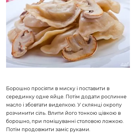
Борошно просіяти в миску і поставити в
серединку одне яйце. Потім додати рослинне
масло і збовтати виделкою. У склянці окропу
розчинити сіль. Влити його тонкою цівкою в
борошно, при помішуванні столовою ложкою.
Потім продовжити заміс руками.