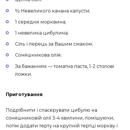
½ Невеликого качана капусти;
1 середня морквина;
1 невелика цибулина;
Сіль і перець за Вашим смаком;
Соняшникова олія;
За бажанням — томатна паста, 1-2 столові
ложки.
Приготування
Подрібнити і спасерувати цибулю на
соняшниковій олії 3-4 хвилини, помішуючи,
потім додати терту на крупній тертці моркву і