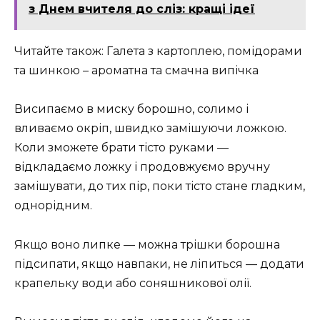
з Днем вчителя до сліз: кращі ідеї
Читайте також: Галета з картоплею, помідорами
та шинкою – ароматна та смачна випічка
Висипаємо в миску борошно, солимо і
вливаємо окріп, швидко замішуючи ложкою.
Коли зможете брати тісто руками —
відкладаємо ложку і продовжуємо вручну
замішувати, до тих пір, поки тісто стане гладким,
однорідним.
Якщо воно липке — можна трішки борошна
підсипати, якщо навпаки, не ліпиться — додати
крапельку води або соняшникової олії.