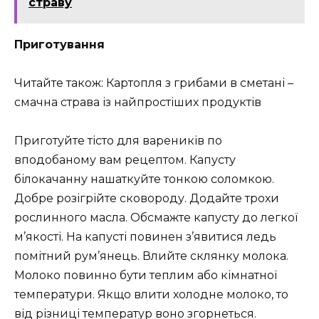
страву
Приготування
Читайте також: Картопля з грибами в сметані –
смачна страва із найпростіших продуктів
Приготуйте тісто для вареників по
вподобаному вам рецептом. Капусту
білокачанну нашаткуйте тонкою соломкою.
Добре розігрійте сковороду. Додайте трохи
рослинного масла. Обсмажте капусту до легкої
м’якості. На капусті повинен з’явитися ледь
помітний рум’янець. Влийте склянку молока.
Молоко повинно бути теплим або кімнатної
температури. Якщо влити холодне молоко, то
від різниці температур воно згорнеться.