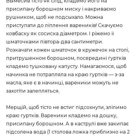
Вымесив тісто як слід, кладемо його на
присипану борошном миску і накриваємо
рушником, щоб не подсыхало. Можна
приступати до ліплення вареників! Скачуємо
ковбаску як сосиска діаметром. І ріжемо її
шматочками півтора-два сантиметри.
Розкачати кожен шматочок в кружечок на столі,
притрушенном борошном, посередині гуртків
кладемо тушковану капусту. Намагаємося, щоб
начинка не потрапляла на краю гуртків — з-за
масла, яке є в начинці, вареники можуть не
захотіти залепляться.
Мерщій, щоб тісто не встиг підсохнути, зліпимо
краю гуртків. Вареники кладемо на дошку,
присипану борошном. А в каструлі вже закипає
підсолена вода (1 столова ложка приблизно на 2