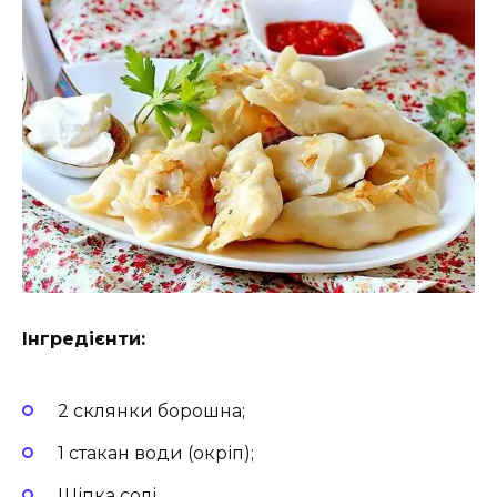
Інгредієнти:
2 склянки борошна;
1 стакан води (окріп);
Щіпка солі.