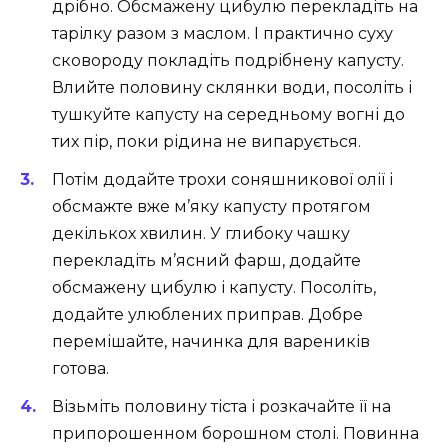
дрібно. Обсмажену цибулю перекладіть на
тарілку разом з маслом. І практично суху
сковороду покладіть подрібнену капусту.
Влийте половину склянки води, посоліть і
тушкуйте капусту на середньому вогні до
тих пір, поки рідина не випарується.
Потім додайте трохи соняшникової олії і
обсмажте вже м’яку капусту протягом
декількох хвилин. У глибоку чашку
перекладіть м’ясний фарш, додайте
обсмажену цибулю і капусту. Посоліть,
додайте улюблених приправ. Добре
перемішайте, начинка для вареників
готова.
Візьміть половину тіста і розкачайте її на
припорошенном борошном столі. Повинна