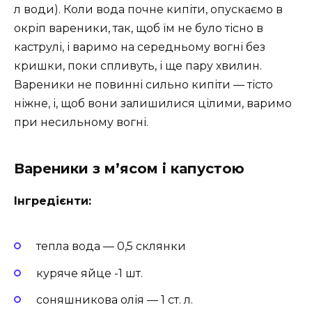
л води). Коли вода почне кипіти, опускаємо в
окріп вареники, так, щоб їм не було тісно в
каструлі, і варимо на середньому вогні без
кришки, поки спливуть, і ще пару хвилин.
Вареники не повинні сильно кипіти — тісто
ніжне, і, щоб вони залишилися цілими, варимо
при несильному вогні.
Вареники з м’ясом і капустою
Інгредієнти:
тепла вода — 0,5 склянки
куряче яйце -1 шт.
соняшникова олія — 1 ст. л.