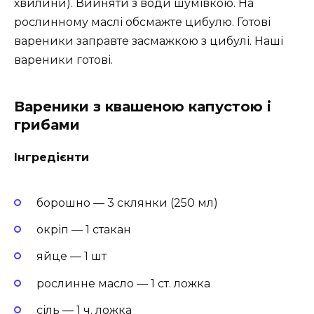
хвилини). Вийняти з води шумівкою. На
рослинному маслі обсмажте цибулю. Готові
вареники заправте засмажкою з цибулі. Наші
вареники готові.
Вареники з квашеною капустою і
грибами
Інгредієнти
борошно — 3 склянки (250 мл)
окріп — 1 стакан
яйце — 1 шт
рослинне масло — 1 ст. ложка
сіль — 1 ч. ложка