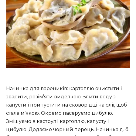
Начинка для вареників: картоплю очистити і
зварити, розім’яти виделкою. Злити воду з
капусти і припустити на сковорідці на олії, щоб
стала м’якою. Окремо пасеруємо цибулю.
Змішуємо в каструлі: картоплю, капусту і
цибулю. Додаємо чорний перець. Начинка д. б.