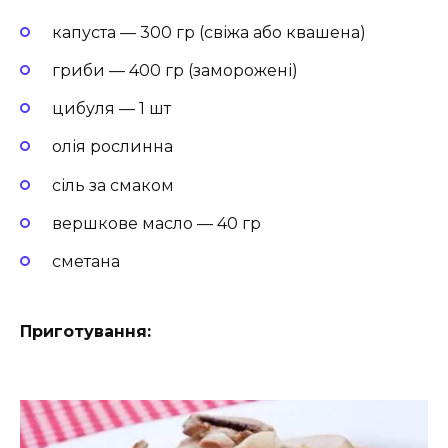
капуста — 300 гр (свіжа або квашена)
гриби — 400 гр (заморожені)
цибуля — 1 шт
олія рослинна
сіль за смаком
вершкове масло — 40 гр
сметана
Приготування: