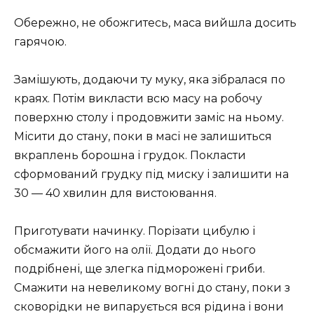
Обережно, не обожгитесь, маса вийшла досить
гарячою.
Замішують, додаючи ту муку, яка зібралася по
краях. Потім викласти всю масу на робочу
поверхню столу і продовжити заміс на ньому.
Місити до стану, поки в масі не залишиться
вкраплень борошна і грудок. Покласти
сформований грудку під миску і залишити на
30 — 40 хвилин для вистоювання.
Приготувати начинку. Порізати цибулю і
обсмажити його на олії. Додати до нього
подрібнені, ще злегка підморожені гриби.
Смажити на невеликому вогні до стану, поки з
сковорідки не випарується вся рідина і вони