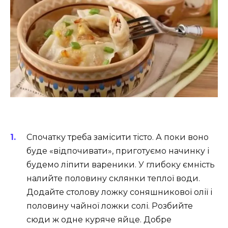
Спочатку треба замісити тісто. А поки воно
буде «відпочивати», приготуємо начинку і
будемо ліпити вареники. У глибоку ємність
налийте половину склянки теплої води.
Додайте столову ложку соняшникової олії і
половину чайної ложки солі. Розбийте
сюди ж одне куряче яйце. Добре