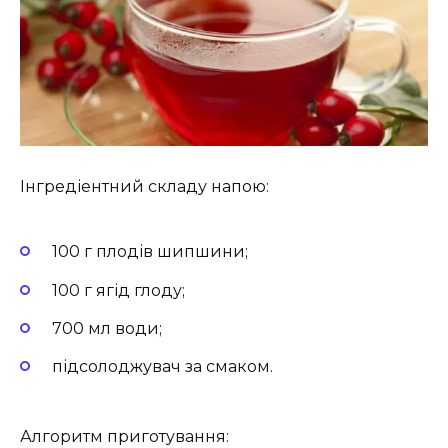
Інгредіентний складу напою:
100 г плодів шипшини;
100 г ягід глоду;
700 мл води;
підсолоджувач за смаком.
Алгоритм приготування: