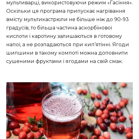
мультиварці, використовуючи режим «Гасіння».
Оскільки ця програма припускає нагрівання
вмісту мультикастрюли не більше ніж до 90-93
градусів, то більша частина аскорбінової
кислоти і каротину залишаються в готовому
напої, а не розпадаються при кип’ятінні. Ягоди
шипшини в такому компоті можна доповнити
сушеними фруктами і ягодами на свій смак.