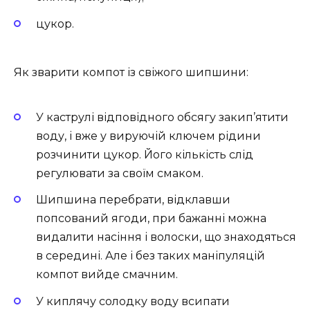
цукор.
Як зварити компот із свіжого шипшини:
У каструлі відповідного обсягу закип’ятити
воду, і вже у вируючій ключем рідини
розчинити цукор. Його кількість слід
регулювати за своїм смаком.
Шипшина перебрати, відклавши
попсований ягоди, при бажанні можна
видалити насіння і волоски, що знаходяться
в середині. Але і без таких маніпуляцій
компот вийде смачним.
У киплячу солодку воду всипати