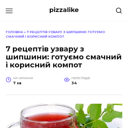
Перейти
pizzalike
до
вмісту
ГОЛОВНА
»
7 РЕЦЕПТІВ УЗВАРУ З ШИПШИНИ: ГОТУЄМО
СМАЧНИЙ І КОРИСНИЙ КОМПОТ
7 рецептів узвару з
шипшини: готуємо смачний
і корисний компот
НА ЧИТАННЯ
ПЕРЕГЛЯДІВ
7 хв
34