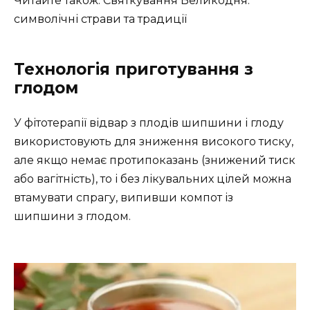
Читайте також: Святкування Великодня:
символічні страви та традиції
Технологія приготування з
глодом
У фітотерапії відвар з плодів шипшини і глоду
використовують для зниження високого тиску,
але якщо немає протипоказань (знижений тиск
або вагітність), то і без лікувальних цілей можна
втамувати спрагу, випивши компот із
шипшини з глодом.