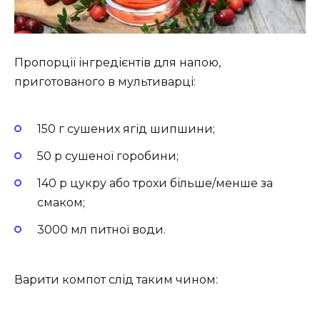
Пропорції інгредієнтів для напою,
приготованого в мультиварці:
150 г сушених ягід шипшини;
50 р сушеної горобини;
140 р цукру або трохи більше/менше за
смаком;
3000 мл питної води.
Варити компот слід таким чином: