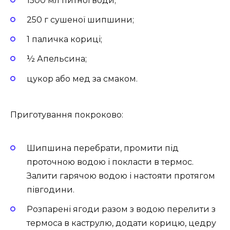
1500 мл питної води;
250 г сушеної шипшини;
1 паличка кориці;
½ Апельсина;
цукор або мед за смаком.
Приготування покроково:
Шипшина перебрати, промити під
проточною водою і покласти в термос.
Залити гарячою водою і настояти протягом
півгодини.
Розпарені ягоди разом з водою перелити з
термоса в каструлю, додати корицю, цедру