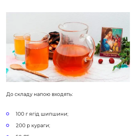
До складу напою входять:
100 г ягід шипшини;
200 р кураги;