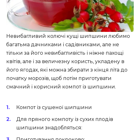
Невибагливий колючі кущі шипшини любимо
багатьма дачниками і садівниками, але не
тільки за його невибагливість і ніжне пахощі
квітів, але і за величезну користь, укладену в
його ягодах, які можна збирати з кінця літа до
початку морозів, щоб потім приготувати
смачний і корисний компот із шипшини.
Компот із сушеної шипшини
Для пряного компоту із сухих плодів
шипшини знадобляться:
Приготування покроково: