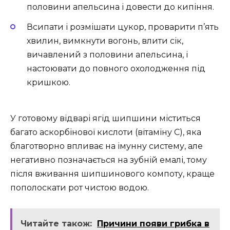
половини апельсина і довести до кипіння.
Всипати і розмішати цукор, проварити п’ять
хвилин, вимкнути вогонь, влити сік,
вичавлений з половини апельсина, і
настоювати до повного охолодження під
кришкою.
У готовому відварі ягід шипшини міститься
багато аскорбінової кислоти (вітаміну C), яка
благотворно впливає на імунну систему, але
негативно позначається на зубній емалі, тому
після вживання шипшинового компоту, краще
пополоскати рот чистою водою.
Читайте також:
Причини появи грибка в