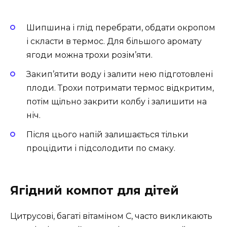
Шипшина і глід перебрати, обдати окропом
і скласти в термос. Для більшого аромату
ягоди можна трохи розім’яти.
Закип’ятити воду і залити нею підготовлені
плоди. Трохи потримати термос відкритим,
потім щільно закрити колбу і залишити на
ніч.
Після цього напій залишається тільки
процідити і підсолодити по смаку.
Ягідний компот для дітей
Цитрусові, багаті вітаміном C, часто викликають