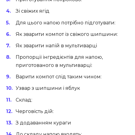
Зі свіжих ягід
Для цього напою потрібно підготувати:
Як зварити компот із свіжого шипшини:
Як зварити напій в мультиварці
Пропорції інгредієнтів для напою,
приготованого в мультиварці:
Варити компот слід таким чином:
Узвар з шипшини і яблук
Склад:
Черговість дій:
З додаванням кураги
До складу напою входять: