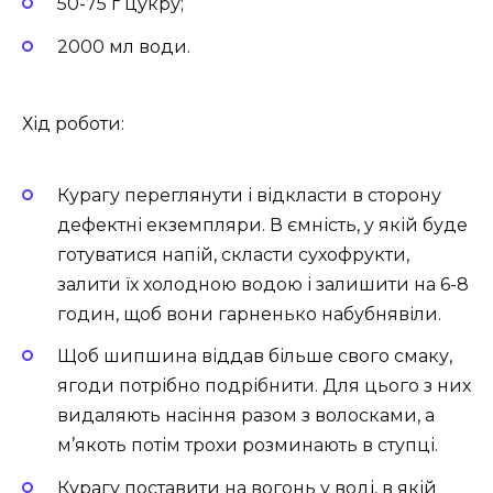
50-75 г цукру;
2000 мл води.
Хід роботи:
Курагу переглянути і відкласти в сторону
дефектні екземпляри. В ємність, у якій буде
готуватися напій, скласти сухофрукти,
залити їх холодною водою і залишити на 6-8
годин, щоб вони гарненько набубнявіли.
Щоб шипшина віддав більше свого смаку,
ягоди потрібно подрібнити. Для цього з них
видаляють насіння разом з волосками, а
м’якоть потім трохи розминають в ступці.
Курагу поставити на вогонь у воді, в якій