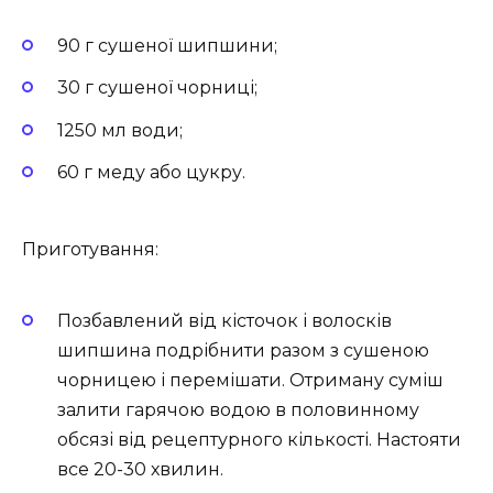
90 г сушеної шипшини;
30 г сушеної чорниці;
1250 мл води;
60 г меду або цукру.
Приготування:
Позбавлений від кісточок і волосків
шипшина подрібнити разом з сушеною
чорницею і перемішати. Отриману суміш
залити гарячою водою в половинному
обсязі від рецептурного кількості. Настояти
все 20-30 хвилин.