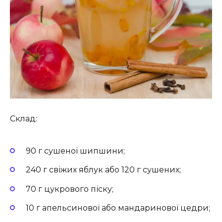
Склад:
90 г сушеної шипшини;
240 г свіжих яблук або 120 г сушених;
70 г цукрового піску;
10 г апельсинової або мандаринової цедри;