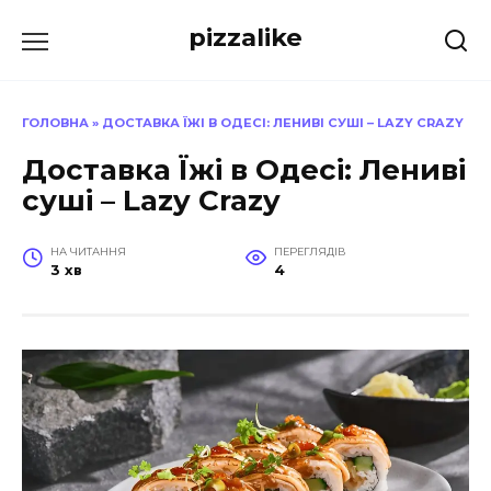
Перейти
pizzalike
до
вмісту
ГОЛОВНА
»
ДОСТАВКА ЇЖІ В ОДЕСІ: ЛЕНИВІ СУШІ – LAZY CRAZY
Доставка Їжі в Одесі: Лениві
суші – Lazy Crazy
НА ЧИТАННЯ
ПЕРЕГЛЯДІВ
3 хв
4