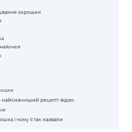
отування окрошки
т
ці
майонезі
ю
крошки
 — найсмачніший рецепт: відео
ки
ошка і чому її так назвали