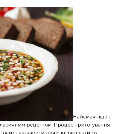
Найсмачнішою
 класичним рецептом. Процес приготування
Досить відварити деякі інгредієнти і їх