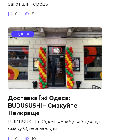
заготівлі Перець –
0
8
ОДЕСА
Доставка Їжі Одеса:
BUDUSUSHI – Смакуйте
Найкраще
BUDUSUSHI в Одесі: незабутній досвід
смаку Одеса завжди
0
10