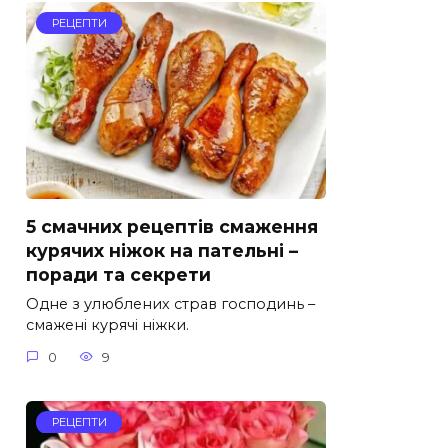
РЕЦЕПТИ
5 смачних рецептів смаження
курячих ніжок на пательні –
поради та секрети
Одне з улюблених страв господинь –
смажені курячі ніжки.
0
9
РЕЦЕПТИ