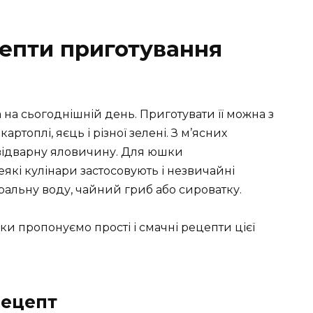
цепти приготування
на сьогоднішній день. Приготувати її можна з
картоплі, яєць і різної зелені. З м’ясних
 відварну яловичину. Для юшки
еякі кулінари застосовують і незвичайні
неральну воду, чайний гриб або сироватку.
шки пропонуємо прості і смачні рецепти цієї
рецепт