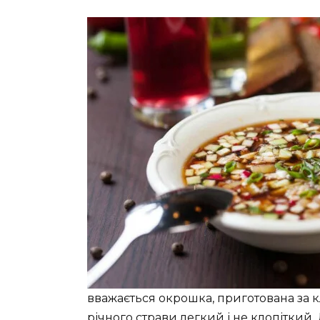
вважається окрошка, приготована за
річного страви легкий і не клопіткий. 