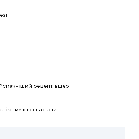
езі
айсмачніший рецепт: відео
 і чому її так назвали