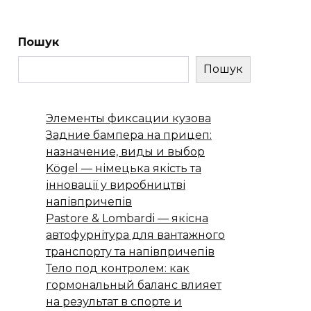
Пошук
Пошук
Элементы фиксации кузова
Задние бампера на прицеп:
назначение, виды и выбор
Kögel — німецька якість та
інновації у виробництві
напівпричепів
Pastore & Lombardi — якісна
автофурнітура для вантажного
транспорту та напівпричепів
Тело под контролем: как
гормональный баланс влияет
на результат в спорте и