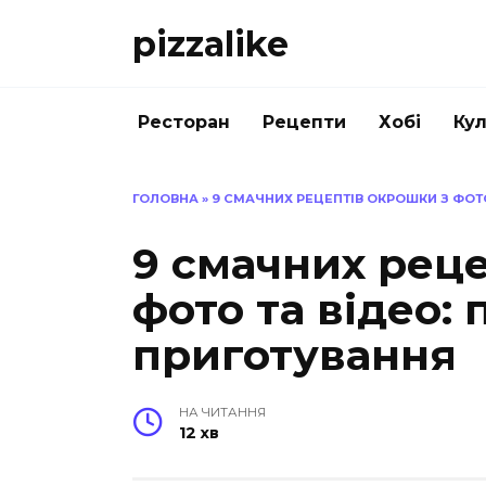
Перейти
pizzalike
до
вмісту
Ресторан
Рецепти
Хобі
Кул
ГОЛОВНА
»
9 СМАЧНИХ РЕЦЕПТІВ ОКРОШКИ З ФОТ
9 смачних рец
фото та відео:
приготування
НА ЧИТАННЯ
12 хв