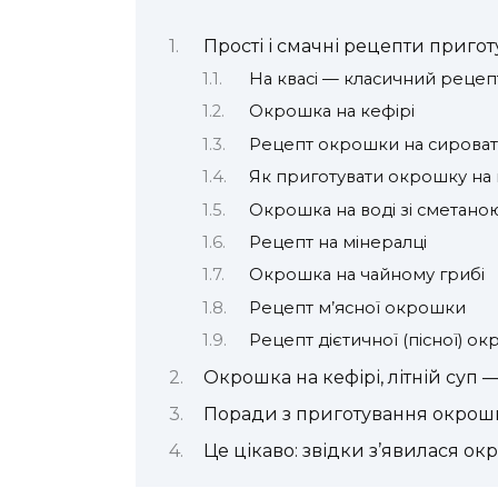
Прості і смачні рецепти приг
На квасі — класичний рецеп
Окрошка на кефірі
Рецепт окрошки на сироват
Як приготувати окрошку на 
Окрошка на воді зі сметано
Рецепт на мінералці
Окрошка на чайному грибі
Рецепт м’ясної окрошки
Рецепт дієтичної (пісної) о
Окрошка на кефірі, літній суп
Поради з приготування окрош
Це цікаво: звідки з’явилася окр