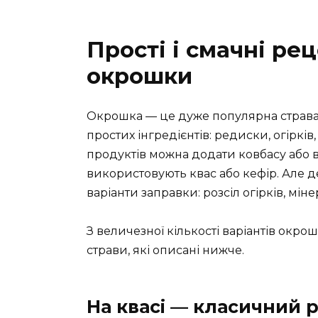
Прості і смачні ре
окрошки
Окрошка — це дуже популярна страва 
простих інгредієнтів: редиски, огірків, 
продуктів можна додати ковбасу або
використовують квас або кефір. Але д
варіанти заправки: розсіл огірків, мі
З величезної кількості варіантів окро
страви, які описані нижче.
На квасі — класичний 