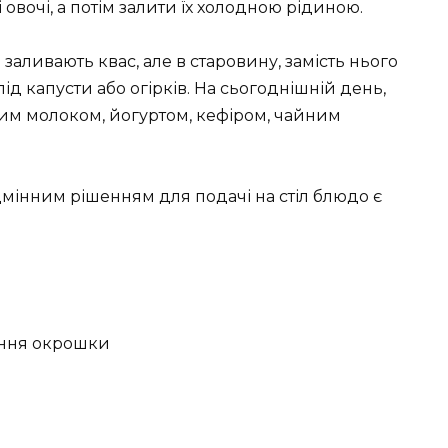
 овочі, а потім залити їх холодною рідиною.
заливають квас, але в старовину, замість нього
д капусти або огірків. На сьогоднішній день,
лим молоком, йогуртом, кефіром, чайним
дмінним рішенням для подачі на стіл блюдо є
ання окрошки