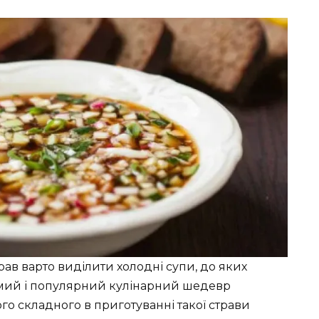
рав варто виділити холодні супи, до яких
мий і популярний кулінарний шедевр
ого складного в приготуванні такої страви