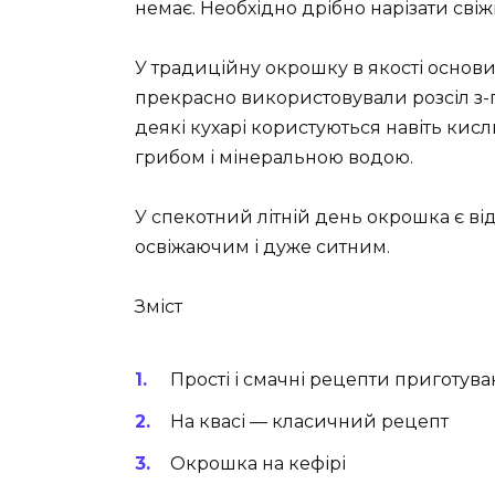
немає. Необхідно дрібно нарізати свіжі
У традиційну окрошку в якості основи 
прекрасно використовували розсіл з-пі
деякі кухарі користуються навіть кис
грибом і мінеральною водою.
У спекотний літній день окрошка є ві
освіжаючим і дуже ситним.
Зміст
Прості і смачні рецепти приготув
На квасі — класичний рецепт
Окрошка на кефірі