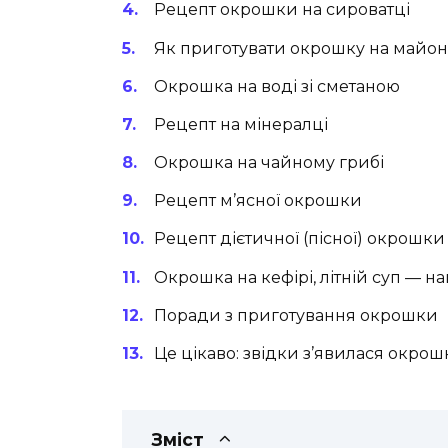
Рецепт окрошки на сироватці
Як приготувати окрошку на майон
Окрошка на воді зі сметаною
Рецепт на мінералці
Окрошка на чайному грибі
Рецепт м’ясної окрошки
Рецепт дієтичної (пісної) окрошки
Окрошка на кефірі, літній суп — н
Поради з приготування окрошки
Це цікаво: звідки з’явилася окрошка
Зміст