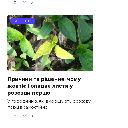
0
16
РЕЦЕПТИ
Причини та рішення: чому
жовтіє і опадає листя у
розсади перцю.
У городників, які вирощують розсаду
перців самостійно
0
10