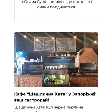
p Осама Суші – це місце, де витончені
смаки поєднуються
Кафе “Шашлична Хата” у Запоріжжі:
ваш гастрорай!
Шашлична Xата: Кулінарна перлина