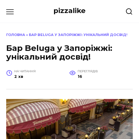
Перейти
pizzalike
до
вмісту
ГОЛОВНА
»
БАР BELUGA У ЗАПОРІЖЖІ: УНІКАЛЬНИЙ ДОСВІД!
Бар Beluga у Запоріжжі:
унікальний досвід!
НА ЧИТАННЯ
ПЕРЕГЛЯДІВ
2 хв
16