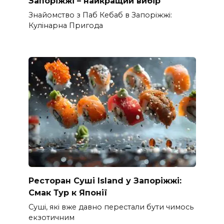
Запоріжжі – найкращий вибір
Знайомство з Паб Кебаб в Запоріжжі:
Кулінарна Пригода
Ресторан Суші Island у Запоріжжі:
Смак Тур к Японії
Суші, які вже давно перестали бути чимось
екзотичним