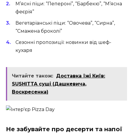
М’ясні піци: “Пепероні”, “Барбекю”, “М’ясна
феєрія”
Вегетаріанські піци: “Овочева”, “Сирна”,
“Смажена броколі”
Сезонні пропозиції: новинки від шеф-
кухаря
Читайте також:
Доставка їжі Київ:
SUSHITTA суші (Дашкевича,
Воскресенка)
Не забувайте про десерти та напої