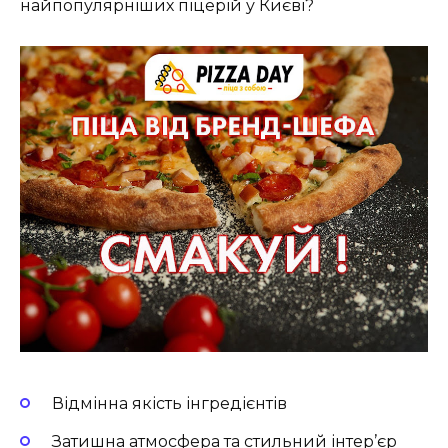
найпопулярніших піцерій у Києві?
Відмінна якість інгредієнтів
Затишна атмосфера та стильний інтер’єр