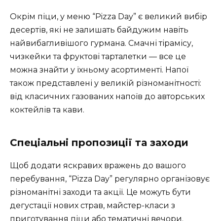
Окрім піци, у меню “Pizza Day” є великий вибір
десертів, які не залишать байдужим навіть
найвибагливішого гурмана. Смачні тірамісу,
чизкейки та фруктові тарталетки — все це
можна знайти у їхньому асортименті. Напої
також представлені у великій різноманітності:
від класичних газованих напоїв до авторських
коктейлів та кави.
Спеціальні пропозиції та заходи
Щоб додати яскравих вражень до вашого
перебування, “Pizza Day” регулярно організовує
різноманітні заходи та акції. Це можуть бути
дегустації нових страв, майстер-класи з
приготування піци або тематичні вечори.