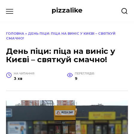
Перейти
pizzalike
до
вмісту
ГОЛОВНА
»
ДЕНЬ ПІЦИ: ПІЦА НА ВИНІС У КИЄВІ – СВЯТКУЙ
СМАЧНО!
День піци: піца на виніс у
Києві – святкуй смачно!
НА ЧИТАННЯ
ПЕРЕГЛЯДІВ
3 хв
9