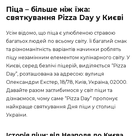
Піца – більше ніж їжа:
святкування Pizza Day у Києві
Усім відомо, що піца є улюбленою стравою
багатьох людей по всьому світу. Її багатий смак
та різноманітність варіантів начинки роблять
піцу незамінним елементом кулінарного світу. У
Києві, серед безлічі піцерій, виділяється “Pizza
Day”, розташована за адресою: вулиця
Олександри Екстер, 18/78, Київ, Україна, 02000.
Давайте разом заглибимося у світ піци та
дізнаємося, чому саме “Pizza Day” пропонує
найкраще святкування Дня піци у столиці
України.
Історія піци: від Неаполя до Києва