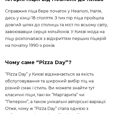
Справжня піца бере початок у Неаполі, Італія,
десь у кінці 18 століття. З тих пір піца пройшла
довгий шлях до столиць та міст по всьому світу,
завоювавши серця мільйонів. У Києві мода на
піцу розпочалася з відкриттям перших піцерій
на початку 1990-х років.
Чому саме “Pizza Day”?
“Pizza Day” у Києві відзначається за якість
обслуговування та широкий вибір піц на
різний смак і стиль. Ви можете знайти тут
класичні піци, такі як “Маргарита” чи
“Пепероні”, а також унікальні авторські варіації.
Отже, чому ж “Pizza Day” стала однією з