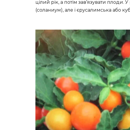
цілий рік, а потім зав’язувати плоди. У
(соланиум), але і єрусалимська або к