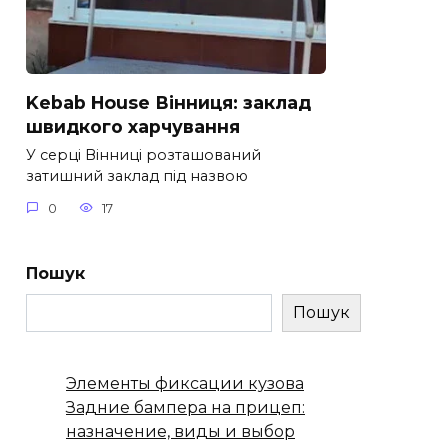
Kebab House Вінниця: заклад
швидкого харчування
У серці Вінниці розташований
затишний заклад під назвою
0
17
Пошук
Пошук
Элементы фиксации кузова
Задние бампера на прицеп:
назначение, виды и выбор