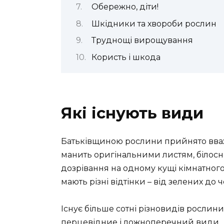
Обережно, діти!
Шкідники та хвороби рослин
Труднощі вирощування
Користь і шкода
Які існують види
Батьківщиною рослини прийнято вваж
манить оригінальними листям, білосні
дозрівання на одному кущі кімнатного п
мають різні відтінки – від зелених до 
Існує більше сотні різновидів рослин
перцевідние і ложноперечний види.