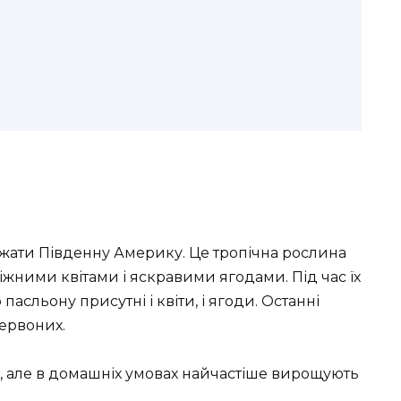
ати Південну Америку. Це тропічна рослина
жними квітами і яскравими ягодами. Під час їх
асльону присутні і квіти, і ягоди. Останні
червоних.
и, але в домашніх умовах найчастіше вирощують