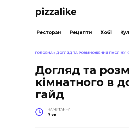
Перейти
pizzalike
до
вмісту
Ресторан
Рецепти
Хобі
Кул
ГОЛОВНА
»
ДОГЛЯД ТА РОЗМНОЖЕННЯ ПАСЛІНУ К
Догляд та роз
кімнатного в д
гайд
НА ЧИТАННЯ
7 хв