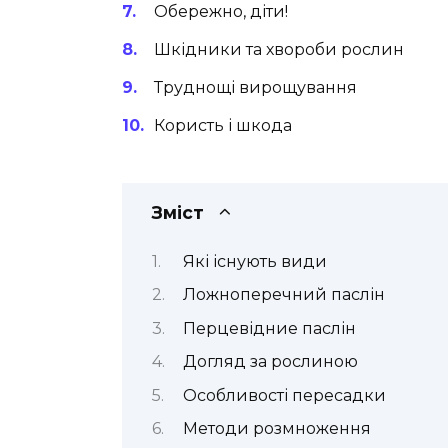
Обережно, діти!
Шкідники та хвороби рослин
Труднощі вирощування
Користь і шкода
Зміст
Які існують види
Ложноперечний паслін
Перцевідние паслін
Догляд за рослиною
Особливості пересадки
Методи розмноження