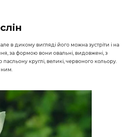
слін
ле в дикому вигляді його можна зустріти і на
ння, за формою вони овальні, видовжені, з
 пасльону круглі, великі, червоного кольору.
йним.