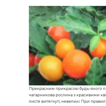
Прекрасним прикрасою будь-якого пр
чагарникова рослина з красивими квіта
листя витягнуті, невеликі. При прави