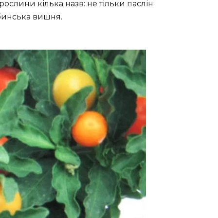
 рослини кілька назв: не тільки паслін
убинська вишня.