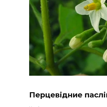
Перцевідние паслі