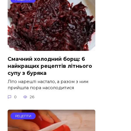
Смачний холодний борщ: 6
найкращих рецептів літнього
супу з буряка
Літо нарешті настало, а разом з ним
прийшла пора насолодитися
0
26
РЕЦЕПТИ