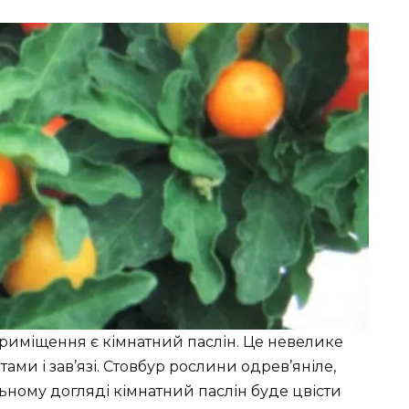
иміщення є кімнатний паслін. Це невелике
ми і зав’язі. Стовбур рослини одрев’яніле,
льному догляді кімнатний паслін буде цвісти