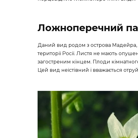
Ложноперечний па
Даний вид родом з острова Мадейра, а
території Росії. Листя не мають опуше
загостреним кінцем. Плоди кімнатного
Цей вид неїстівний і вважається отру