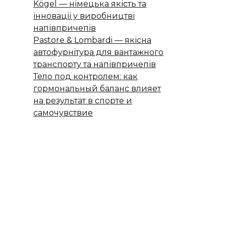
Kögel — німецька якість та
інновації у виробництві
напівпричепів
Pastore & Lombardi — якісна
автофурнітура для вантажного
транспорту та напівпричепів
Тело под контролем: как
гормональный баланс влияет
на результат в спорте и
самочувствие