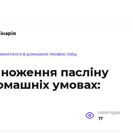
інарія
ІМНАТНОГО В ДОМАШНІХ УМОВАХ: ГАЙД
множення пасліну
омашніх умовах:
ПЕРЕГЛЯДІВ
17