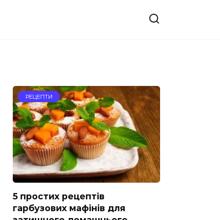
РЕЦЕПТИ
5 простих рецептів
гарбузових мафінів для
затишного домашнього