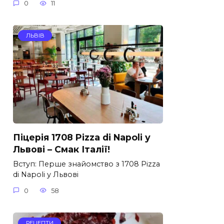
0
11
ЛЬВІВ
Піцерія 1708 Pizza di Napoli у
Львові – Смак Італії!
Вступ: Перше знайомство з 1708 Pizza
di Napoli у Львові
0
58
РЕЦЕПТИ