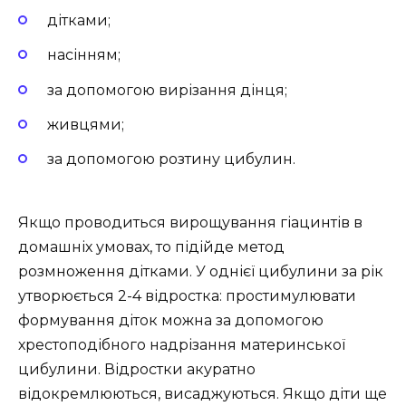
дітками;
насінням;
за допомогою вирізання дінця;
живцями;
за допомогою розтину цибулин.
Якщо проводиться вирощування гіацинтів в
домашніх умовах, то підійде метод
розмноження дітками. У однієї цибулини за рік
утворюється 2-4 відростка: простимулювати
формування діток можна за допомогою
хрестоподібного надрізання материнської
цибулини. Відростки акуратно
відокремлюються, висаджуються. Якщо діти ще