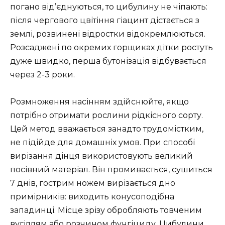
погано від’єднуються, то цибулину не чіпають:
після чергового цвітіння гіацинт дістається з
землі, розвинені відростки відокремлюються.
Розсаджені по окремих горщиках дітки ростуть
дуже швидко, перша бутонізація відбувається
через 2-3 роки.
Розмноження насінням здійснюйте, якщо
потрібно отримати рослини рідкісного сорту.
Цей метод вважається занадто трудомістким,
не підійде для домашніх умов. При способі
вирізання дінця використовують великий
посівний матеріал. Він промивається, сушиться
7 днів, гострим ножем вирізається дно
примірників: виходить конусоподібна
западинці. Місце зрізу обробляють товченим
вугіллям або розчином фунгіциду. Цибулини