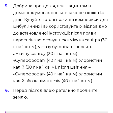
Добрива при догляді за гіацинтом в
домашніх умовах вносяться через кожні 14
днів. Купуйте готові поживні комплекси для
цибулинних і використовуйте їх відповідно
до встановленої інструкції: після появи
паростків застосовується аміачна селітра (30
г на 1 кв. м), у фазу бутонізації вносять
аміачну селітру (20 г на 1 кв. м),
«Суперфосфат» (40 г на 1 кв. м), хлористий
калій (30 г на 1 кв. м), після цвітіння –
«Суперфосфат» (40 г на 1 кв. м), хлористий
калій або калімагнезія (40 г на 1 кв. м).
Перед підгодівлею ретельно пролийте
землю.