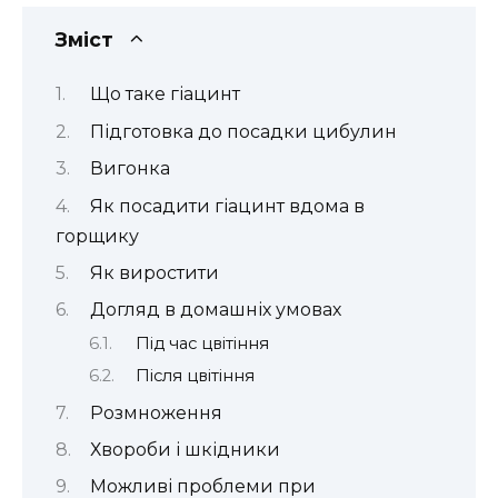
Зміст
Що таке гіацинт
Підготовка до посадки цибулин
Вигонка
Як посадити гіацинт вдома в
горщику
Як виростити
Догляд в домашніх умовах
Під час цвітіння
Після цвітіння
Розмноження
Хвороби і шкідники
Можливі проблеми при