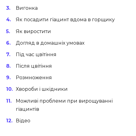
Вигонка
Як посадити гіацинт вдома в горщику
Як виростити
Догляд в домашніх умовах
Під час цвітіння
Після цвітіння
Розмноження
Хвороби і шкідники
Можливі проблеми при вирощуванні
гіацинтів
Відео