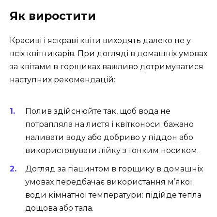
Як виростити
Красиві і яскраві квіти виходять далеко не у
всіх квітникарів. При догляді в домашніх умовах
за квітами в горщиках важливо дотримуватися
наступних рекомендацій:
Полив здійснюйте так, щоб вода не
потрапляла на листя і квітконоси: бажано
наливати воду або добриво у піддон або
використовувати лійку з тонким носиком.
Догляд за гіацинтом в горщику в домашніх
умовах передбачає використання м’якої
води кімнатної температури: підійде тепла
дощова або тала.