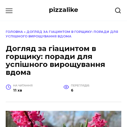
Перейти
pizzalike
до
вмісту
ГОЛОВНА
»
ДОГЛЯД ЗА ГІАЦИНТОМ В ГОРЩИКУ: ПОРАДИ ДЛЯ
УСПІШНОГО ВИРОЩУВАННЯ ВДОМА
Догляд за гіацинтом в
горщику: поради для
успішного вирощування
вдома
НА ЧИТАННЯ
ПЕРЕГЛЯДІВ
11 хв
6