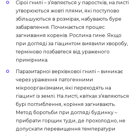
Сірої гнилі – з’являється у паростків, на листі
утворюються жовті плями, які поступово
збільшуються в розмірах, набувають буре
забарвлення. Починається процес
загнивання коренів. Рослина гине. Якщо
при догляді за гіацинтом виявили хворобу,
терміново позбавтеся від ураженого
примірника.
Паразитарної верхівкової гнилі – виникає
через ураження патогенними
мікроорганізмами, які переходять на
гіацинт із землі. На листі, квітках з’являються
бурі поглиблення, коріння загнивають.
Метод боротьби при догляді будинку –
прибрати горщик туди, де прохолодно, не
допускати перевищення температури