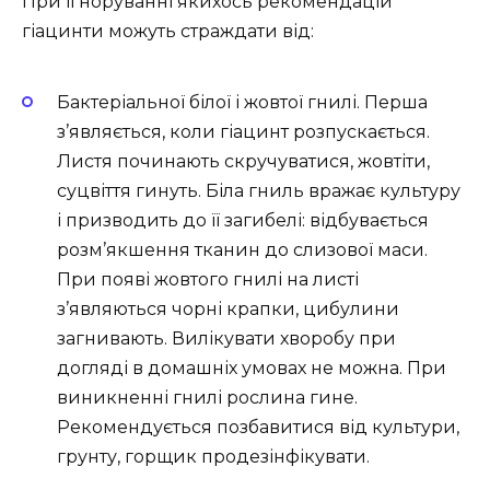
При ігноруванні якихось рекомендацій
гіацинти можуть страждати від:
Бактеріальної білої і жовтої гнилі. Перша
з’являється, коли гіацинт розпускається.
Листя починають скручуватися, жовтіти,
суцвіття гинуть. Біла гниль вражає культуру
і призводить до її загибелі: відбувається
розм’якшення тканин до слизової маси.
При появі жовтого гнилі на листі
з’являються чорні крапки, цибулини
загнивають. Вилікувати хворобу при
догляді в домашніх умовах не можна. При
виникненні гнилі рослина гине.
Рекомендується позбавитися від культури,
грунту, горщик продезінфікувати.