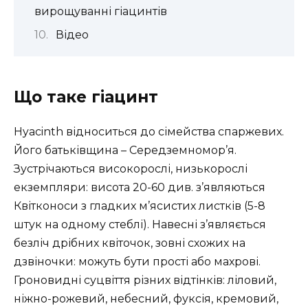
вирощуванні гіацинтів
Відео
Що таке гіацинт
Hyacinth відноситься до сімейства спаржевих.
Його батьківщина – Середземномор’я.
Зустрічаються високорослі, низькорослі
екземпляри: висота 20-60 див. з’являються
Квітконоси з гладких м’ясистих листків (5-8
штук на одному стеблі). Навесні з’являється
безліч дрібних квіточок, зовні схожих на
дзвіночки: можуть бути прості або махрові.
Гроновидні суцвіття різних відтінків: ліловий,
ніжно-рожевий, небесний, фуксія, кремовий,