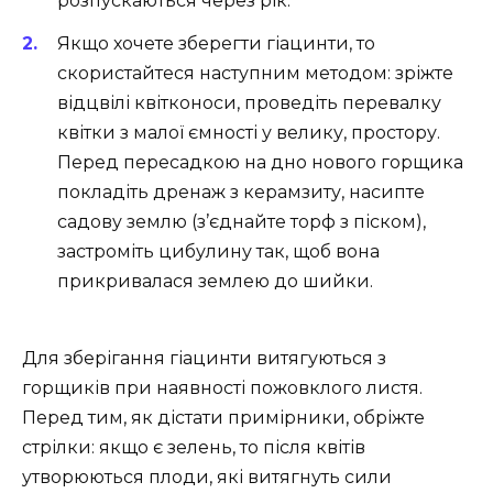
розпускаються через рік.
Якщо хочете зберегти гіацинти, то
скористайтеся наступним методом: зріжте
відцвілі квітконоси, проведіть перевалку
квітки з малої ємності у велику, простору.
Перед пересадкою на дно нового горщика
покладіть дренаж з керамзиту, насипте
садову землю (з’єднайте торф з піском),
застроміть цибулину так, щоб вона
прикривалася землею до шийки.
Для зберігання гіацинти витягуються з
горщиків при наявності пожовклого листя.
Перед тим, як дістати примірники, обріжте
стрілки: якщо є зелень, то після квітів
утворюються плоди, які витягнуть сили