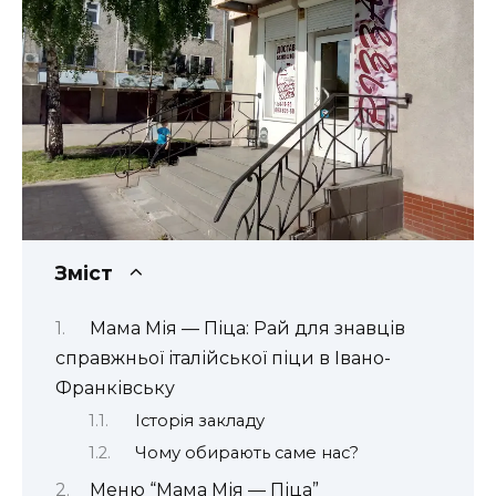
Зміст
Мама Мія — Піца: Рай для знавців
справжньої італійської піци в Івано-
Франківську
Історія закладу
Чому обирають саме нас?
Меню “Мама Мія — Піца”