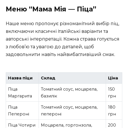
Меню “Мама Мія — Піца”
Наше меню пропонує різноманітний вибір піц,
включаючи класичні італійські варіанти та
авторські інтерпретації. Кожна страва готується
з любов’ю та увагою до деталей, щоб
задовольнити навіть найвибагливіший смак.
Назва піци
Склад
Ціна
Піца
Томатний соус, моцарела,
150
Маргарита
базилік
грн
Піца
Томатний соус, моцарела,
180
Пепероні
пепероні
грн
Піца Чотири
Моцарела, горгонзола,
200