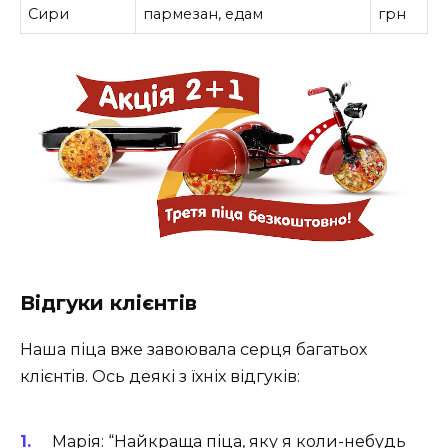
Сири
пармезан, едам
грн
Відгуки клієнтів
Наша піца вже завоювала серця багатьох
клієнтів. Ось деякі з їхніх відгуків:
Марія: “Найкраща піца, яку я коли-небудь