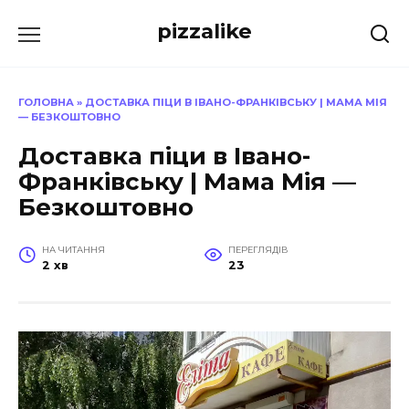
Перейти
pizzalike
до
вмісту
ГОЛОВНА
»
ДОСТАВКА ПІЦИ В ІВАНО-ФРАНКІВСЬКУ | МАМА МІЯ
— БЕЗКОШТОВНО
Доставка піци в Івано-
Франківську | Мама Мія —
Безкоштовно
НА ЧИТАННЯ
ПЕРЕГЛЯДІВ
2 хв
23