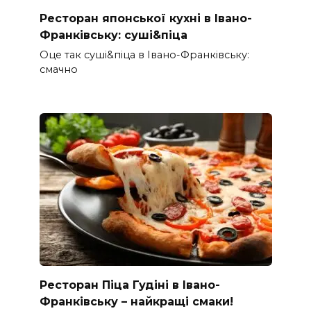
Ресторан японської кухні в Івано-
Франківську: суші&піца
Оце так суші&піца в Івано-Франківську:
смачно
Ресторан Піца Гудіні в Івано-
Франківську – найкращі смаки!