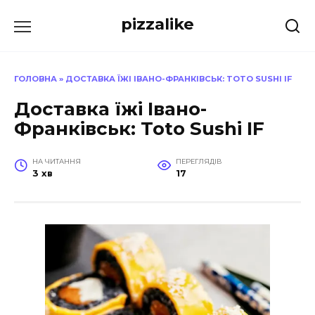
Перейти
pizzalike
до
вмісту
ГОЛОВНА
»
ДОСТАВКА ЇЖІ ІВАНО-ФРАНКІВСЬК: TOTO SUSHI IF
Доставка їжі Івано-
Франківськ: Toto Sushi IF
НА ЧИТАННЯ
ПЕРЕГЛЯДІВ
3 хв
17