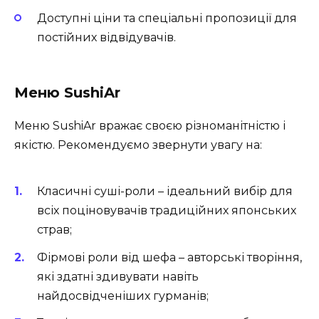
Доступні ціни та спеціальні пропозиції для
постійних відвідувачів.
Меню SushiAr
Меню SushiAr вражає своєю різноманітністю і
якістю. Рекомендуємо звернути увагу на:
Класичні суші-роли – ідеальний вибір для
всіх поціновувачів традиційних японських
страв;
Фірмові роли від шефа – авторські творіння,
які здатні здивувати навіть
найдосвідченіших гурманів;