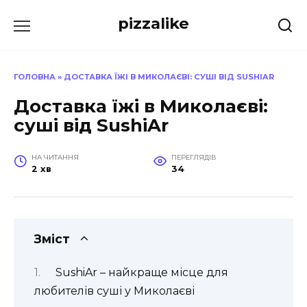
Перейти
pizzalike
до
вмісту
ГОЛОВНА
»
ДОСТАВКА ЇЖІ В МИКОЛАЄВІ: СУШІ ВІД SUSHIAR
Доставка їжі в Миколаєві:
суші від SushiAr
НА ЧИТАННЯ
ПЕРЕГЛЯДІВ
2 хв
34
Зміст
SushiAr – найкраще місце для
любителів суші у Миколаєві