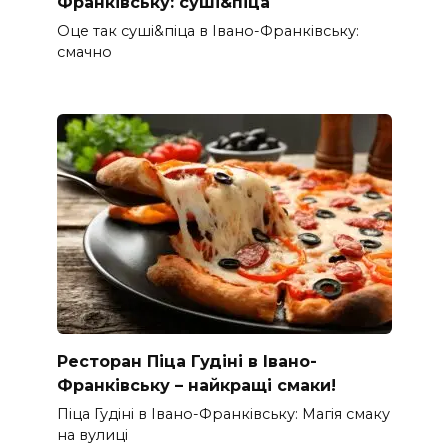
Франківську: суші&піца
Оце так суші&піца в Івано-Франківську:
смачно
Ресторан Піца Гудіні в Івано-
Франківську – найкращі смаки!
Піца Гудіні в Івано-Франківську: Магія смаку
на вулиці