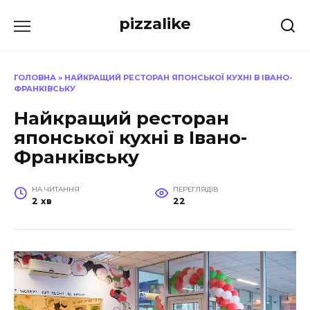
Перейти
pizzalike
до
вмісту
ГОЛОВНА
»
НАЙКРАЩИЙ РЕСТОРАН ЯПОНСЬКОЇ КУХНІ В ІВАНО-
ФРАНКІВСЬКУ
Найкращий ресторан
японської кухні в Івано-
Франківську
НА ЧИТАННЯ
ПЕРЕГЛЯДІВ
2 хв
22