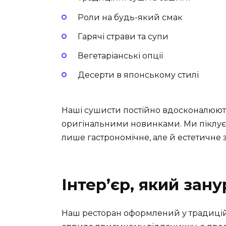
Роли на будь-який смак
Гарячі страви та супи
Вегетаріанські опції
Десерти в японському стилі
Наші сушисти постійно вдосконалюють
оригінальними новинками. Ми піклуєм
лише гастрономічне, але й естетичне 
Інтер’єр, який зан
Наш ресторан оформлений у традицій