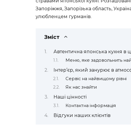
стравами японської кухні. Розташовани
Запоріжжя, Запорізька область, Україн
улюбленцем гурманів.
Зміст
Автентична японська кухня в 
Меню, яке задовольнить на
Інтер’єр, який занурює в атмос
Сервіс на найвищому рівні
Як нас знайти
Наші цінності
Контактна інформація
Відгуки наших клієнтів