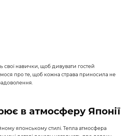
 свої навички, щоб дивувати гостей
ося про те, щоб кожна страва приносила не
задоволення.
урює в атмосферу Японії
ному японському стилі. Тепла атмосфера