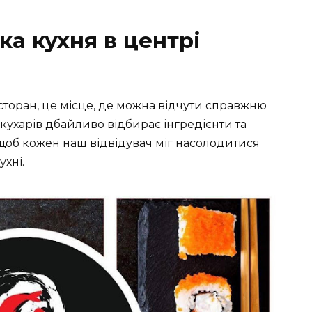
а кухня в центрі
есторан, це місце, де можна відчути справжню
кухарів дбайливо відбирає інгредієнти та
щоб кожен наш відвідувач міг насолодитися
хні.