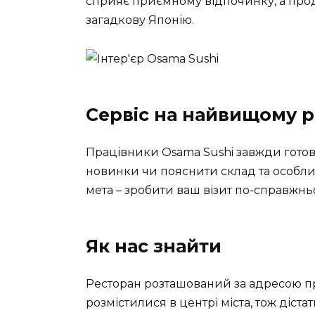
сприяє приємному відпочинку, а прод
загадкову Японію.
Сервіс на найвищому р
Працівники Osama Sushi завжди готові
новинки чи пояснити склад та особлив
мета – зробити ваш візит по-справжн
Як нас знайти
Ресторан розташований за адресою про
розмістилися в центрі міста, тож діс