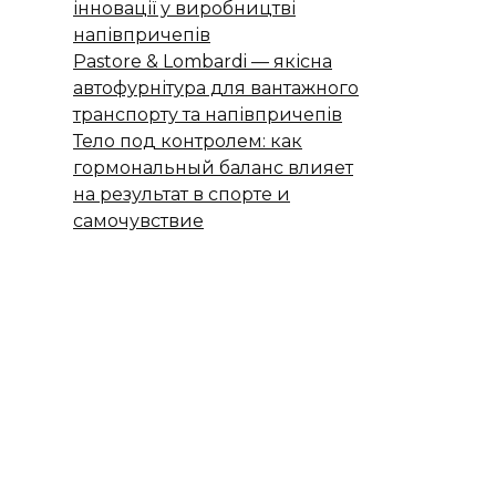
інновації у виробництві
напівпричепів
Pastore & Lombardi — якісна
автофурнітура для вантажного
транспорту та напівпричепів
Тело под контролем: как
гормональный баланс влияет
на результат в спорте и
самочувствие