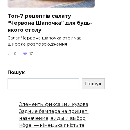
Топ-7 рецептів салату
“Червона Шапочка” для будь-
якого столу
Салат Червона шапочка отримав
широке розповсюдження
0
17
Пошук
Пошук
Элементы фиксации кузова
Задние бампера на прицеп:
назначение, виды и выбор
Kögel — німецька якість та