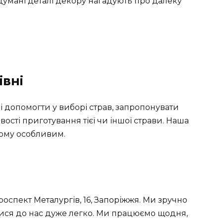
умані деталі декору нагадують про далеку
івні
 допомогти у виборі страв, запропонувати
ості приготування тієї чи іншої страви. Наша
ьому особливим.
спект Металургів, 16, Запоріжжя. Ми зручно
татися до нас дуже легко. Ми працюємо щодня,