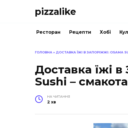
Перейти
pizzalike
до
вмісту
Ресторан
Рецепти
Хобі
Кул
ГОЛОВНА
»
ДОСТАВКА ЇЖІ В ЗАПОРІЖЖІ: OSAMA SU
Доставка їжі в
Sushi – смакота
НА ЧИТАННЯ
2 хв