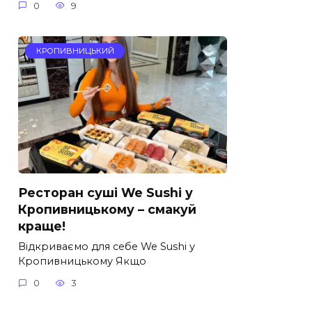
0
9
КРОПИВНИЦЬКИЙ
Ресторан суші We Sushi у
Кропивницькому – смакуй
краще!
Відкриваємо для себе We Sushi у
Кропивницькому Якщо
0
3