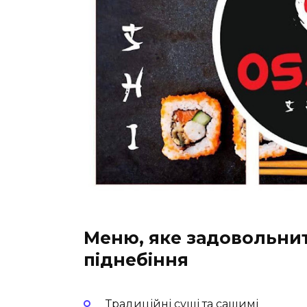
Меню, яке задовольни
піднебіння
Традиційні суші та сашимі