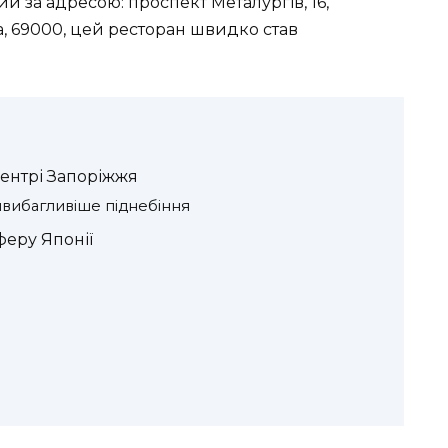
й за адресою: проспект Металургів, 16,
а, 69000, цей ресторан швидко став
центрі Запоріжжя
йвибагливіше піднебіння
феру Японії