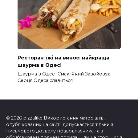
Ресторан їжі на винос: найкраща
шаурма в Одесі
Шаурма в Одесі: Смак, Який Завойовує
Серця Одеса славиться
© 2026 pizzalike Використання матеріалів,
опублікованих на сайті, допускається тільки з
письмового дозволу правовласника та з
обов'язковим прямим посиланням на сторінку, з