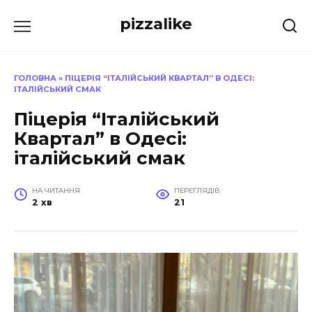
Перейти
pizzalike
до
вмісту
ГОЛОВНА
»
ПІЦЕРІЯ “ІТАЛІЙСЬКИЙ КВАРТАЛ” В ОДЕСІ:
ІТАЛІЙСЬКИЙ СМАК
Піцерія “Італійський
Квартал” в Одесі:
італійський смак
НА ЧИТАННЯ
ПЕРЕГЛЯДІВ
2 хв
21