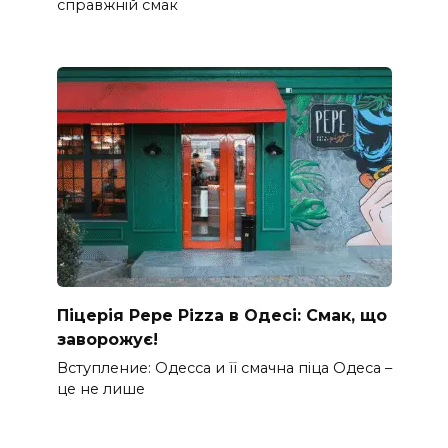
справжній смак
Піцерія Pepe Pizza в Одесі: Смак, що
заворожує!
Вступление: Одесса и її смачна піца Одеса –
це не лише