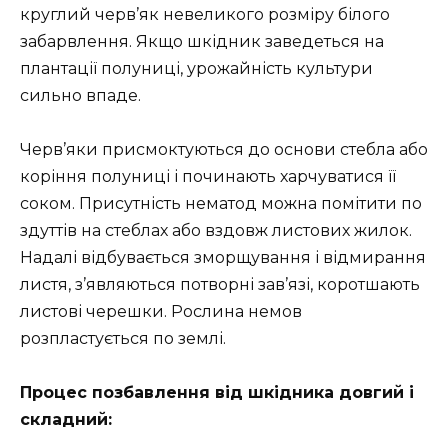
круглий черв’як невеликого розміру білого
забарвлення. Якщо шкідник заведеться на
плантації полуниці, урожайність культури
сильно впаде.
Черв’яки присмоктуються до основи стебла або
коріння полуниці і починають харчуватися її
соком. Присутність нематод можна помітити по
здуттів на стеблах або вздовж листових жилок.
Надалі відбувається зморщування і відмирання
листя, з’являються потворні зав’язі, коротшають
листові черешки. Рослина немов
розпластується по землі.
Процес позбавлення від шкідника довгий і
складний: