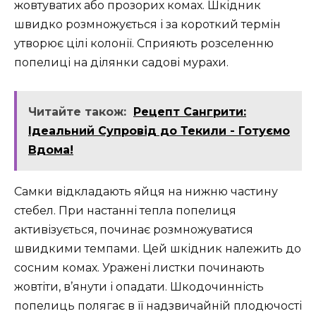
жовтуватих або прозорих комах. Шкідник
швидко розмножується і за короткий термін
утворює цілі колонії. Сприяють розселенню
попелиці на ділянки садові мурахи.
Читайте також:
Рецепт Сангрити:
Ідеальний Супровід до Текили - Готуємо
Вдома!
Самки відкладають яйця на нижню частину
стебел. При настанні тепла попелиця
активізується, починає розмножуватися
швидкими темпами. Цей шкідник належить до
сосним комах. Уражені листки починають
жовтіти, в’янути і опадати. Шкодочинність
попелиць полягає в її надзвичайній плодючості