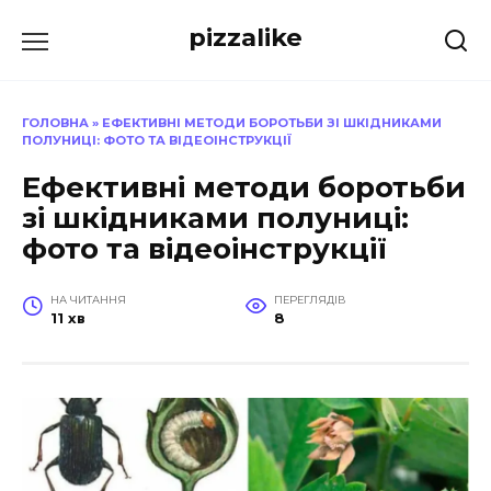
Перейти
pizzalike
до
вмісту
ГОЛОВНА
»
ЕФЕКТИВНІ МЕТОДИ БОРОТЬБИ ЗІ ШКІДНИКАМИ
ПОЛУНИЦІ: ФОТО ТА ВІДЕОІНСТРУКЦІЇ
Ефективні методи боротьби
зі шкідниками полуниці:
фото та відеоінструкції
НА ЧИТАННЯ
ПЕРЕГЛЯДІВ
11 хв
8