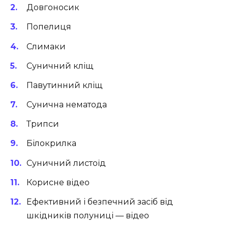
Довгоносик
Попелиця
Слимаки
Суничний кліщ
Павутинний кліщ
Сунична нематода
Трипси
Білокрилка
Суничний листоїд
Корисне відео
Ефективний і безпечний засіб від
шкідників полуниці — відео