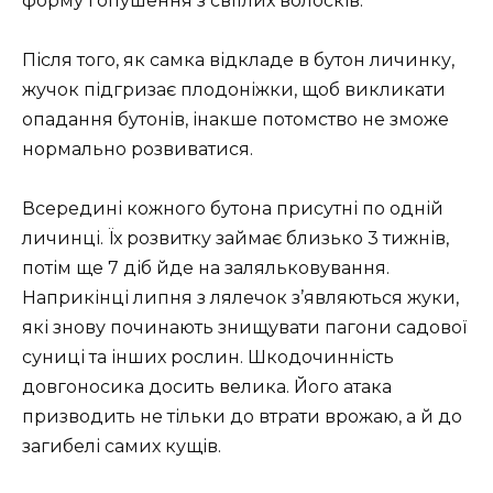
форму і опушення з світлих волосків.
Після того, як самка відкладе в бутон личинку,
жучок підгризає плодоніжки, щоб викликати
опадання бутонів, інакше потомство не зможе
нормально розвиватися.
Всередині кожного бутона присутні по одній
личинці. Їх розвитку займає близько 3 тижнів,
потім ще 7 діб йде на заляльковування.
Наприкінці липня з лялечок з’являються жуки,
які знову починають знищувати пагони садової
суниці та інших рослин. Шкодочинність
довгоносика досить велика. Його атака
призводить не тільки до втрати врожаю, а й до
загибелі самих кущів.