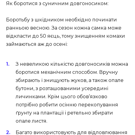
Як боротися з суничним довгоносиком:
Боротьбу з шкідником необхідно починати
ранньою весною. За сезон кожна самка може
відкласти до 50 яєць, тому знищенням комахи
займаються аж до осені:
З невеликою кількістю довгоносиків можна
боротися механічним способом. Вручну
збирають і знищують жуков, а також опале
бутони, з розташованими усередині
личинками. Крім цього обов’язково
потрібно робити осінню перекопування
ґрунту на плантації і ретельно збирати
опале листя.
Багато використовують для відловлювання