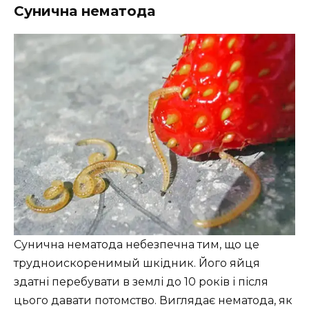
Сунична нематода
Сунична нематода небезпечна тим, що це
трудноискоренимый шкідник. Його яйця
здатні перебувати в землі до 10 років і після
цього давати потомство. Виглядає нематода, як