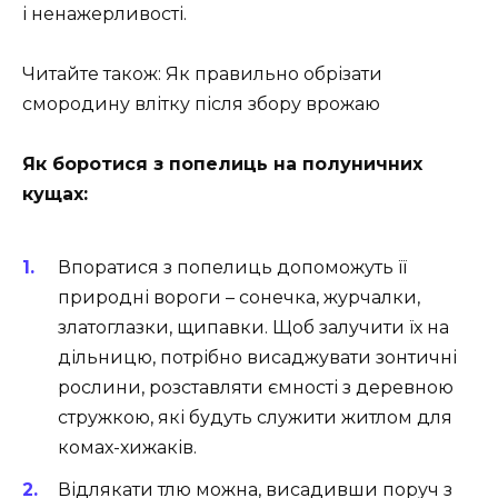
і ненажерливості.
Читайте також: Як правильно обрізати
смородину влітку після збору врожаю
Як боротися з попелиць на полуничних
кущах:
Впоратися з попелиць допоможуть її
природні вороги – сонечка, журчалки,
златоглазки, щипавки. Щоб залучити їх на
дільницю, потрібно висаджувати зонтичні
рослини, розставляти ємності з деревною
стружкою, які будуть служити житлом для
комах-хижаків.
Відлякати тлю можна, висадивши поруч з