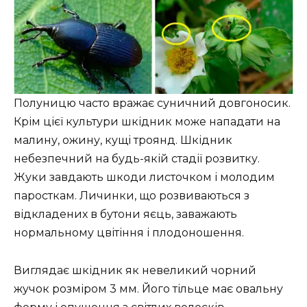
Полуницю часто вражає суничний довгоносик.
Крім цієї культури шкідник може нападати на
малину, ожину, кущі троянд. Шкідник
небезпечний на будь-якій стадії розвитку.
Жуки завдають шкоди листочком і молодим
паросткам. Личинки, що розвиваються з
відкладених в бутони яєць, заважають
нормальному цвітіння і плодоношення.
Виглядає шкідник як невеликий чорний
жучок розміром 3 мм. Його тільце має овальну