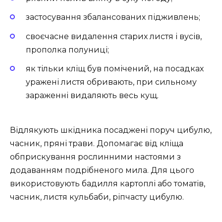
застосування збалансованих підживлень;
своєчасне видалення старих листя і вусів,
прополка полуниці;
як тільки кліщ був помічений, на посадках
уражені листя обривають, при сильному
зараженні видаляють весь кущ.
Відлякують шкідника посаджені поруч цибулю,
часник, пряні трави. Допомагає від кліща
обприскування рослинними настоями з
додаванням подрібненого мила. Для цього
використовують бадилля картоплі або томатів,
часник, листя кульбаби, ріпчасту цибулю.