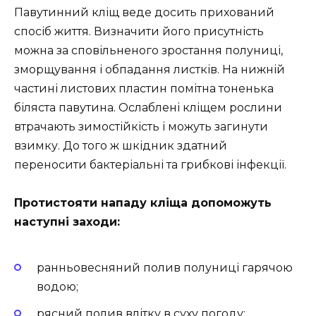
Павутинний кліщ веде досить прихований
спосіб життя. Визначити його присутність
можна за сповільненого зростання полуниці,
зморщування і обпадання листків. На нижній
частині листових пластин помітна тоненька
біляста павутина. Ослаблені кліщем рослини
втрачають зимостійкість і можуть загинути
взимку. До того ж шкідник здатний
переносити бактеріальні та грибкові інфекції.
Протистояти нападу кліща допоможуть
наступні заходи:
ранньовесняний полив полуниці гарячою
водою;
рясний полив влітку в суху погоду;