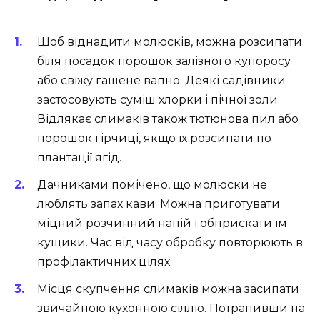
Щоб віднадити молюсків, можна розсипати
біля посадок порошок залізного купоросу
або свіжу гашене вапно. Деякі садівники
застосовують суміш хлорки і пічної золи.
Відлякає слимаків також тютюнова пил або
порошок гірчиці, якщо їх розсипати по
плантації ягід.
Дачниками помічено, що молюски не
люблять запах кави. Можна приготувати
міцний розчинний напій і обприскати їм
кущики. Час від часу обробку повторюють в
профілактичних цілях.
Місця скупчення слимаків можна засипати
звичайною кухонною сіллю. Потрапивши на