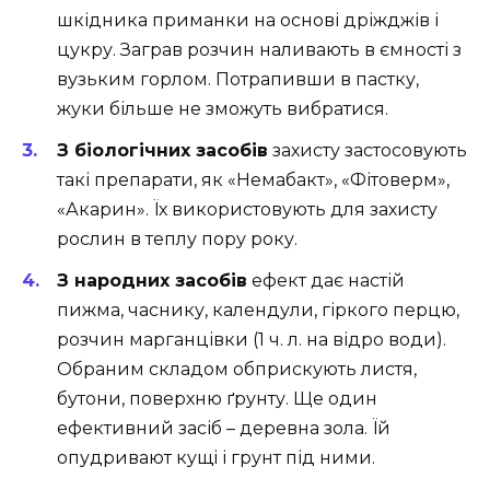
шкідника приманки на основі дріжджів і
цукру. Заграв розчин наливають в ємності з
вузьким горлом. Потрапивши в пастку,
жуки більше не зможуть вибратися.
З біологічних засобів
захисту застосовують
такі препарати, як «Немабакт», «Фітоверм»,
«Акарин». Їх використовують для захисту
рослин в теплу пору року.
З народних засобів
ефект дає настій
пижма, часнику, календули, гіркого перцю,
розчин марганцівки (1 ч. л. на відро води).
Обраним складом обприскують листя,
бутони, поверхню ґрунту. Ще один
ефективний засіб – деревна зола. Їй
опудривают кущі і грунт під ними.