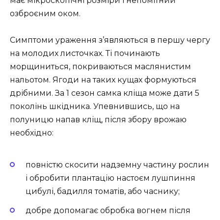
має мікроскопічні розміри і непомітний
озброєним оком.
Симптоми ураження з’являються в першу чергу
на молодих листочках. Ті починають
морщиниться, покриваються маслянистим
нальотом. Ягоди на таких кущах формуються
дрібними. За 1 сезон самка кліща може дати 5
поколінь шкідника. Упевнившись, що на
полуницю напав кліщ, після збору врожаю
необхідно:
повністю скосити надземну частину рослин
і обробити плантацію настоєм лушпиння
цибулі, бадилля томатів, або часнику;
добре допомагає обробка вогнем після