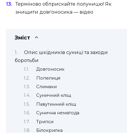
Терміново обприскайте полуницю! Як
знищити довгоносика — відео
Зміст
Опис шкідників суниці та заходи
боротьби
Довгоносик
Попелиця
Слимаки
Суничний кліщ
Павутинний кліщ
Сунична нематода
Трипси
Білокрилка