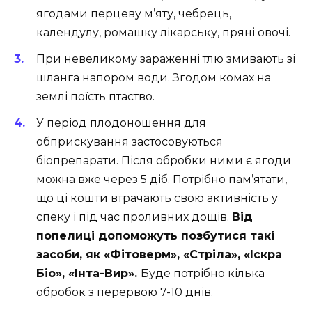
ягодами перцеву м’яту, чебрець,
календулу, ромашку лікарську, пряні овочі.
При невеликому зараженні тлю змивають зі
шланга напором води. Згодом комах на
землі поїсть птаство.
У період плодоношення для
обприскування застосовуються
біопрепарати. Після обробки ними є ягоди
можна вже через 5 діб. Потрібно пам’ятати,
що ці кошти втрачають свою активність у
спеку і під час проливних дощів.
Від
попелиці допоможуть позбутися такі
засоби, як «Фітоверм», «Стріла», «Іскра
Біо», «Інта-Вир».
Буде потрібно кілька
обробок з перервою 7-10 днів.