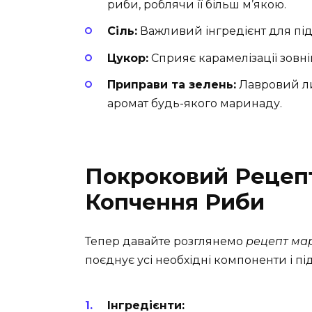
риби, роблячи її більш м’якою.
Сіль:
Важливий інгредієнт для під
Цукор:
Сприяє карамелізації зовні
Приправи та зелень:
Лавровий ли
аромат будь-якого маринаду.
Покроковий Рецеп
Копчення Риби
Тепер давайте розглянемо
рецепт ма
поєднує усі необхідні компоненти і пі
Інгредієнти: