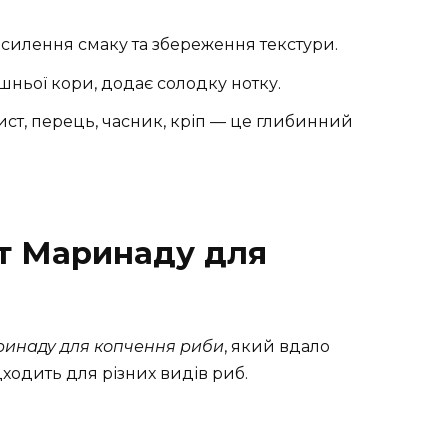
силення смаку та збереження текстури.
шньої кори, додає солодку нотку.
ст, перець, часник, кріп — це глибинний
т Маринаду для
ринаду для копчення риби
, який вдало
дходить для різних видів риб.