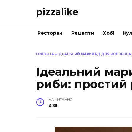
Перейти
pizzalike
до
вмісту
Ресторан
Рецепти
Хобі
Кул
ГОЛОВНА
»
ІДЕАЛЬНИЙ МАРИНАД ДЛЯ КОПЧЕННЯ Р
Ідеальний мар
риби: простий 
НА ЧИТАННЯ
2 хв