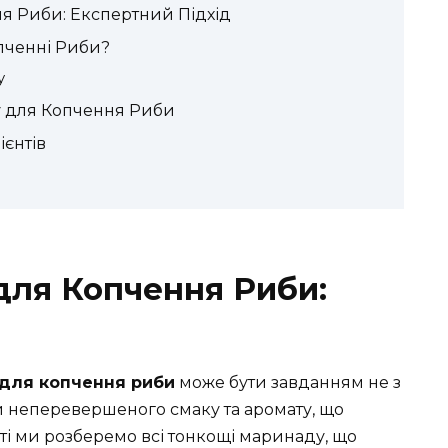
я Риби: Експертний Підхід
пченні Риби?
у
 для Копчення Риби
єнтів
для Копчення Риби:
для копчення риби
може бути завданням не з
и неперевершеного смаку та аромату, що
атті ми розберемо всі тонкощі маринаду, що