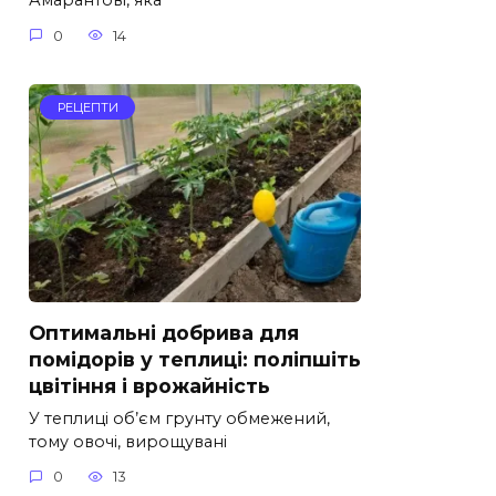
Амарантові, яка
0
14
РЕЦЕПТИ
Оптимальні добрива для
помідорів у теплиці: поліпшіть
цвітіння і врожайність
У теплиці об’єм грунту обмежений,
тому овочі, вирощувані
0
13