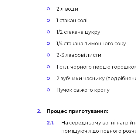
2 л води
1 стакан солі
1/2 стакана цукру
1/4 стакана лимонного соку
2-3 лаврові листи
1 ст.л. чорного перцю горошко
2 зубчики часнику (подрібнен
Пучок свіжого кропу
Процес приготування:
На середньому вогні нагрійте
помішуючи до повного розч