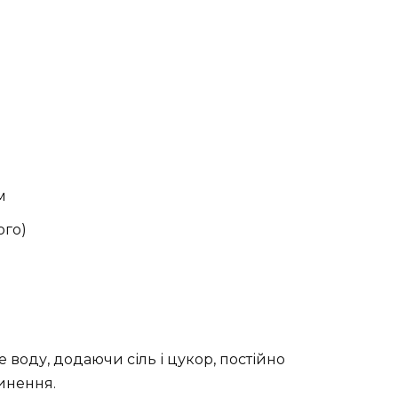
м
ого)
 воду, додаючи сіль і цукор, постійно
инення.