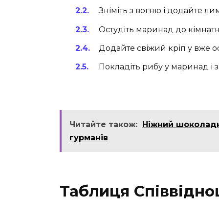
Зніміть з вогню і додайте ли
Остудіть маринад до кімнатн
Додайте свіжий кріп у вже 
Покладіть рибу у маринад і 
Читайте також:
Ніжний шоколадн
гурманів
Таблиця Співвідно