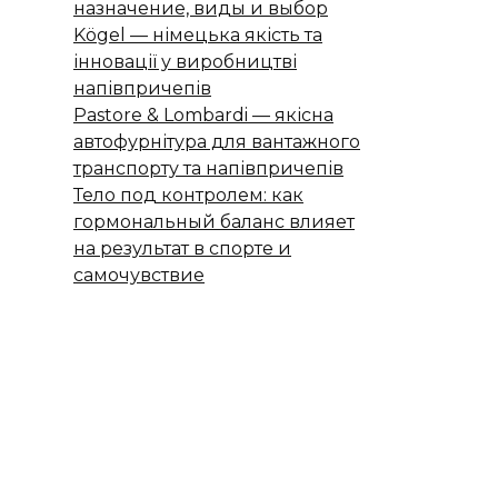
назначение, виды и выбор
Kögel — німецька якість та
інновації у виробництві
напівпричепів
Pastore & Lombardi — якісна
автофурнітура для вантажного
транспорту та напівпричепів
Тело под контролем: как
гормональный баланс влияет
на результат в спорте и
самочувствие