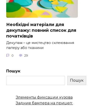
Необхідні матеріали для
декупажу: повний список для
початківців
Декупаж – це мистецтво склеювання
паперу або тканини
0
29
Пошук
Пошук
Элементы фиксации кузова
Задние бампера на прицеп: