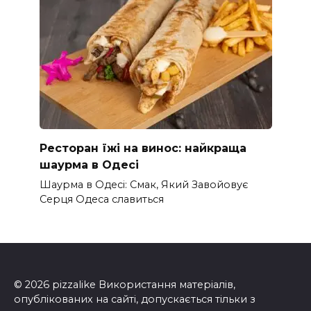
Ресторан їжі на винос: найкраща
шаурма в Одесі
Шаурма в Одесі: Смак, Який Завойовує
Серця Одеса славиться
© 2026 pizzalike Використання матеріалів,
опублікованих на сайті, допускається тільки з