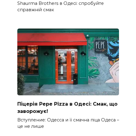
Shaurma Brothers в Одесі: спробуйте
справжній смак
Піцерія Pepe Pizza в Одесі: Смак, що
заворожує!
Вступление: Одесса и її смачна піца Одеса –
це не лише