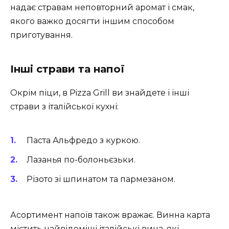
надає стравам неповторний аромат і смак,
якого важко досягти іншим способом
приготування.
Інші страви та напої
Окрім піци, в Pizza Grill ви знайдете і інші
страви з італійської кухні:
Паста Альфредо з куркою.
Лазанья по-болоньєзьки.
Різото зі шпинатом та пармезаном.
Асортимент напоїв також вражає. Винна карта
містить найвідоміші італійські вина, які