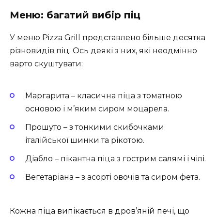
Меню: багатий вибір піц
У меню Pizza Grill представлено більше десятка
різновидів піц. Ось деякі з них, які неодмінно
варто скуштувати:
Маргарита – класична піца з томатною
основою і м’яким сиром моцарела.
Прошуто – з тонкими скибочками
італійської шинки та рікотою.
Діабло – пікантна піца з гострим салямі і чілі.
Вегетаріана – з асорті овочів та сиром фета.
Кожна піца випікається в дров’яній печі, що