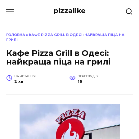
Перейти
pizzalike
до
вмісту
ГОЛОВНА
»
КАФЕ PIZZA GRILL В ОДЕСІ: НАЙКРАЩА ПІЦА НА
ГРИЛІ
Кафе Pizza Grill в Одесі:
найкраща піца на грилі
НА ЧИТАННЯ
ПЕРЕГЛЯДІВ
2 хв
16