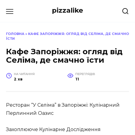
Перейти
pizzalike
до
вмісту
ГОЛОВНА
»
КАФЕ ЗАПОРІЖЖЯ: ОГЛЯД ВІД СЕЛІМА, ДЕ СМАЧНО
ЇСТИ
Кафе Запоріжжя: огляд від
Селіма, де смачно їсти
НА ЧИТАННЯ
ПЕРЕГЛЯДІВ
2 хв
11
Ресторан “У Селіма” в Запоріжжі: Кулінарний
Перлинний Оазис
Захоплююче Кулінарне Дослідження