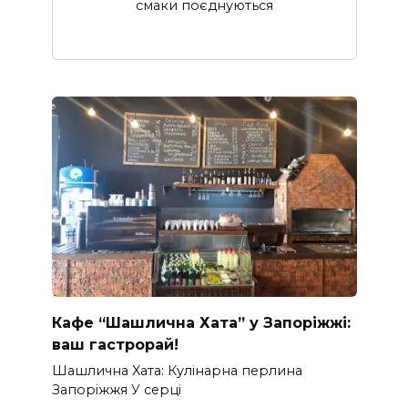
смаки поєднуються
Кафе “Шашлична Хата” у Запоріжжі:
ваш гастрорай!
Шашлична Xата: Кулінарна перлина
Запоріжжя У серці