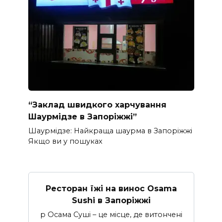
“Заклад швидкого харчування
Шаурмідзе в Запоріжжі”
Шаурмідзе: Найкраща шаурма в Запоріжжі
Якщо ви у пошуках
Ресторан їжі на винос Osama
Sushi в Запоріжжі
p Осама Суші – це місце, де витончені