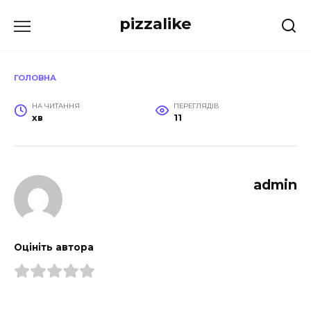
Перейти
pizzalike
до
вмісту
ГОЛОВНА
НА ЧИТАННЯ
ПЕРЕГЛЯДІВ
хв
11
admin
Оцініть автора