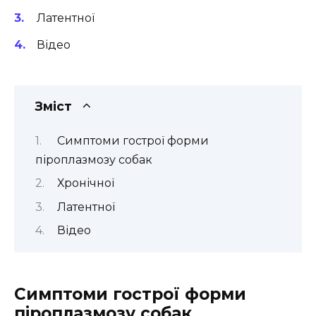
Латентної
Відео
Зміст
Симптоми гострої форми
піроплазмозу собак
Хронічної
Латентної
Відео
Симптоми гострої форми
піроплазмозу собак