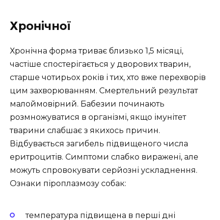
Хронічної
Хронічна форма триває близько 1,5 місяці,
частіше спостерігається у дворових тварин,
старше чотирьох років і тих, хто вже перехворів
цим захворюванням. Смертельний результат
малоймовірний. Бабезии починають
розмножуватися в організмі, якщо імунітет
тварини слабшає з якихось причин.
Відбувається загибель підвищеного числа
еритроцитів. Симптоми слабко виражені, але
можуть спровокувати серйозні ускладнення.
Ознаки піроплазмозу собак:
температура підвищена в перші дні