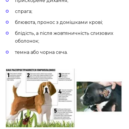
прискорене дихання;
спрага;
блювота, пронос з домішками крові;
блідість, а після жовтяничність слизових
оболонок;
темна або чорна сеча.