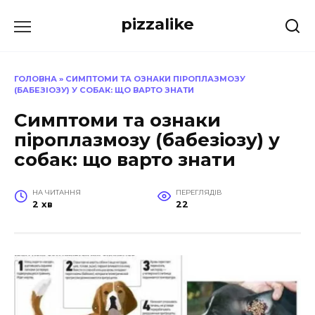
Перейти
pizzalike
до
вмісту
ГОЛОВНА
»
СИМПТОМИ ТА ОЗНАКИ ПІРОПЛАЗМОЗУ
(БАБЕЗІОЗУ) У СОБАК: ЩО ВАРТО ЗНАТИ
Симптоми та ознаки
піроплазмозу (бабезіозу) у
собак: що варто знати
НА ЧИТАННЯ
ПЕРЕГЛЯДІВ
2 хв
22