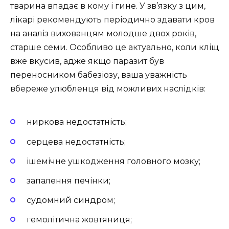
тварина впадає в кому і гине. У зв’язку з цим,
лікарі рекомендують періодично здавати кров
на аналіз вихованцям молодше двох років,
старше семи. Особливо це актуально, коли кліщ
вже вкусив, адже якщо паразит був
переносником бабезіозу, ваша уважність
вбереже улюбленця від можливих наслідків:
ниркова недостатність;
серцева недостатність;
ішемічне ушкодження головного мозку;
запалення печінки;
судомний синдром;
гемолітична жовтяниця;