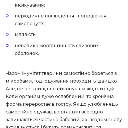
інфікування;
періодичне поліпшення і погіршення
самопочуття;
млявість;
невелика жовтяничність слизових
оболонок.
Часом імунітет тварини самостійно бореться з
мікробами, тоді одужання проходить швидко.
Але, це не привід не виконувати жодних дій.
Коли організм дуже ослаблений, то хронічна
форма переростає в гостру. Якщо улюбленець
самостійно одужав, в організмі все одно
залишаються частина бабезий, які згодом знову
активізуються і будуть розмножуватися.