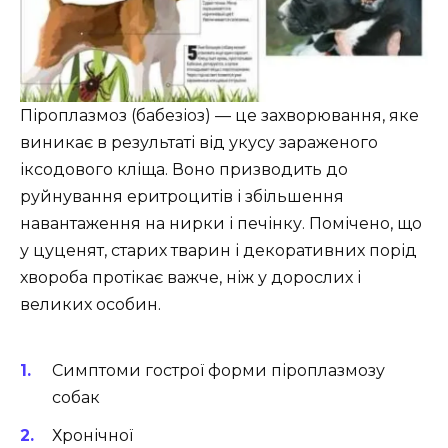
Піроплазмоз (бабезіоз) — це захворювання, яке
виникає в результаті від укусу зараженого
іксодового кліща. Воно призводить до
руйнування еритроцитів і збільшення
навантаження на нирки і печінку. Помічено, що
у цуценят, старих тварин і декоративних порід
хвороба протікає важче, ніж у дорослих і
великих особин.
Симптоми гострої форми піроплазмозу
собак
Хронічної