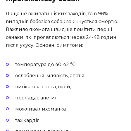
Якщо не вживати ніяких заходів, то в 98%
випадків бабезіоз собак закінчується смертю.
Важливо якомога швидше помітити перші
ознаки, які проявляються через 24-48 годин
після укусу. Основні симптоми:
температура до 40-42 °С;
ослаблення, млявість, апатія;
витікання з носа, очей;
пропадає апетит;
можлива лихоманка;
тахікардія;