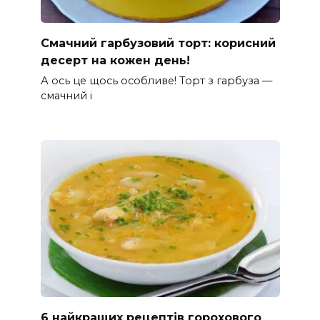
Смачний гарбузовий торт: корисний
десерт на кожен день!
А ось це щось особливе! Торт з гарбуза —
смачний і
6 найкращих рецептів горохового