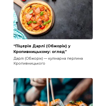
“Піцерія Дарлі (Обжорік) у
Кропивницькому: огляд”
Дарлі (Обжорік) — кулінарна перлина
Кропивницького