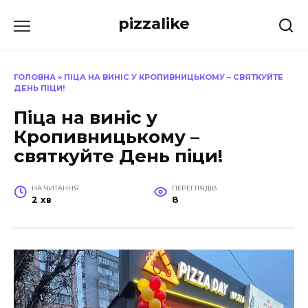
Перейти
pizzalike
до
вмісту
ГОЛОВНА
»
ПІЦА НА ВИНІС У КРОПИВНИЦЬКОМУ – СВЯТКУЙТЕ
ДЕНЬ ПІЦИ!
Піца на виніс у
Кропивницькому –
святкуйте День піци!
НА ЧИТАННЯ
ПЕРЕГЛЯДІВ
2 хв
8