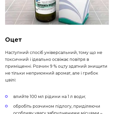
Оцет
Наступний спосіб універсальний, тому що не
токсичний і ідеально освіжає повітря в
приміщенні. Розчин 9 % оцту здатний знищити
не тільки неприємний аромат, але і грибок
цвілі:
влийте 100 мл рідини на 1 л води;
обробіть розчином підлогу, приділяючи
особливу увагу забрудненими місцями –