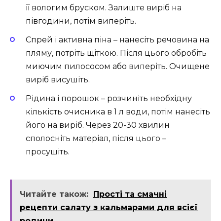
її вологим бруском. Залиште виріб на
півгодини, потім виперіть.
Спрей і активна піна – нанесіть речовина на
пляму, потріть щіткою. Після цього обробіть
миючим пилососом або виперіть. Очищене
виріб висушіть.
Рідина і порошок – розчиніть необхідну
кількість очисника в 1 л води, потім нанесіть
його на виріб. Через 20-30 хвилин
сполосніть матеріал, після цього –
просушіть.
Читайте також:
Прості та смачні
рецепти салату з кальмарами для всієї
родини