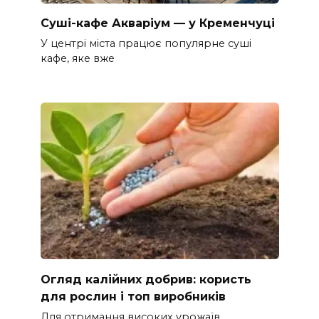
Суші-кафе Акваріум — у Кременчуці
У центрі міста працює популярне суші
кафе, яке вже
Огляд калійних добрив: користь
для рослин і топ виробників
Для отримання високих урожаїв