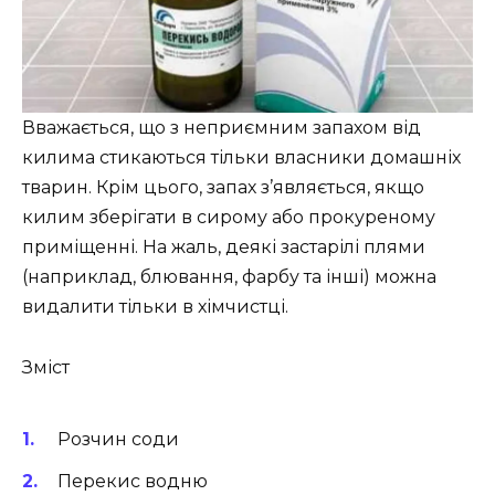
Вважається, що з неприємним запахом від
килима стикаються тільки власники домашніх
тварин. Крім цього, запах з’являється, якщо
килим зберігати в сирому або прокуреному
приміщенні. На жаль, деякі застарілі плями
(наприклад, блювання, фарбу та інші) можна
видалити тільки в хімчистці.
Зміст
Розчин соди
Перекис водню