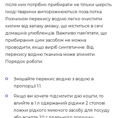
після них потрібно прибирати не тільки шерсть.
Іноді тварини випорожнюються поза лотка.
Розчином перекису водню легко очистити
килим від запаху аміаку, що міститься в сечі
домашніх улюбленців. Важливо пам’ятати, що
прибирання цим засобом не можна
проводити, якщо виріб синтетичне. Від
перекису водню тканина може злиняти.
Порядок роботи:
Змішайте перекис водню з водою в
пропорції 1:1.
Якщо ви хочете підсилити дію кошти, то
влийте в 1 л одержаний рідини 2 столові
ложки рідкого миючого засобу для посуду
або всипте 20 г прального порошку.