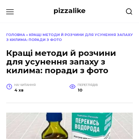
Перейти
pizzalike
до
вмісту
ГОЛОВНА
»
КРАЩІ МЕТОДИ Й РОЗЧИНИ ДЛЯ УСУНЕННЯ ЗАПАХУ
З КИЛИМА: ПОРАДИ З ФОТО
Кращі методи й розчини
для усунення запаху з
килима: поради з фото
НА ЧИТАННЯ
ПЕРЕГЛЯДІВ
4 хв
10