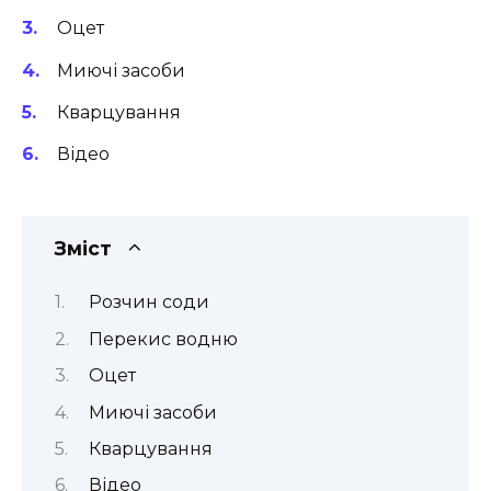
Оцет
Миючі засоби
Кварцування
Відео
Зміст
Розчин соди
Перекис водню
Оцет
Миючі засоби
Кварцування
Відео