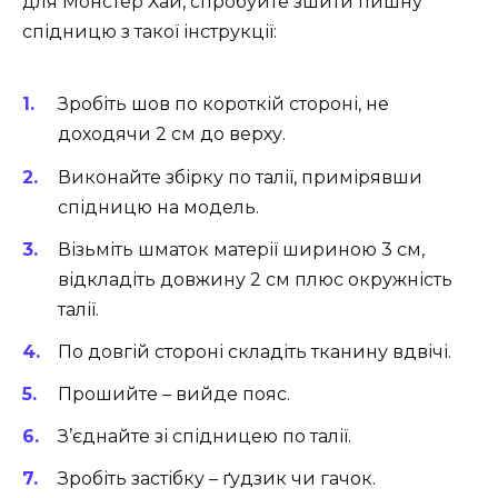
для Монстер Хай, спробуйте зшити пишну
спідницю з такої інструкції:
Зробіть шов по короткій стороні, не
доходячи 2 см до верху.
Виконайте збірку по талії, примірявши
спідницю на модель.
Візьміть шматок матерії шириною 3 см,
відкладіть довжину 2 см плюс окружність
талії.
По довгій стороні складіть тканину вдвічі.
Прошийте – вийде пояс.
З’єднайте зі спідницею по талії.
Зробіть застібку – ґудзик чи гачок.