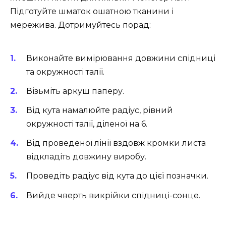
Підготуйте шматок ошатною тканини і
мережива. Дотримуйтесь порад:
Виконайте вимірювання довжини спідниці
та окружності талії.
Візьміть аркуш паперу.
Від кута намалюйте радіус, рівний
окружності талії, діленої на 6.
Від проведеної лінії вздовж кромки листа
відкладіть довжину виробу.
Проведіть радіус від кута до цієї позначки.
Вийде чверть викрійки спідниці-сонце.