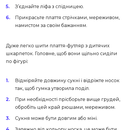
З’єднайте ліфа з спідницею.
Прикрасьте плаття стрічками, мереживом,
намистом за своїм бажанням.
Дуже легко шити плаття-футляр з дитячих
шкарпеток. Головне, щоб вони щільно сиділи
по фігурі:
Відміряйте довжину сукні і відріжте носок
так, щоб гумка утворила поділ.
При необхідності прісборьте вище грудей,
обробіть цей край рюшами, мереживом.
Сукня може бути довгим або міні.
Залежно від кольору носка, це може бути