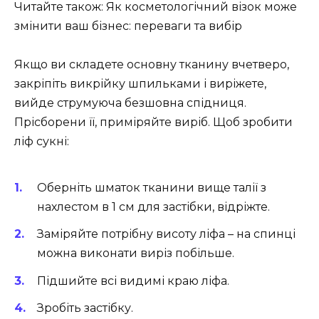
Читайте також: Як косметологічний візок може
змінити ваш бізнес: переваги та вибір
Якщо ви складете основну тканину вчетверо,
закріпіть викрійку шпильками і виріжете,
вийде струмуюча безшовна спідниця.
Прісборени її, приміряйте виріб. Щоб зробити
ліф сукні:
Оберніть шматок тканини вище талії з
нахлестом в 1 см для застібки, відріжте.
Заміряйте потрібну висоту ліфа – на спинці
можна виконати виріз побільше.
Підшийте всі видимі краю ліфа.
Зробіть застібку.