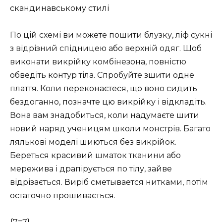
скандинавському стилі
По цій схемі ви можете пошити блузку, ліф сукні
з відрізний спідницею або верхній одяг. Щоб
виконати викрійку комбінезона, повністю
обведіть контур тіла. Спробуйте зшити одне
плаття. Коли переконаєтеся, що воно сидить
бездоганно, позначте цю викрійку і відкладіть.
Вона вам знадобиться, коли надумаєте шити
новий наряд ученицям школи монстрів. Багато
лялькові моделі шиються без викрійок.
Береться красивий шматок тканини або
мережива і драпірується по тілу, зайве
відрізається. Виріб сметывается нитками, потім
остаточно прошивається.