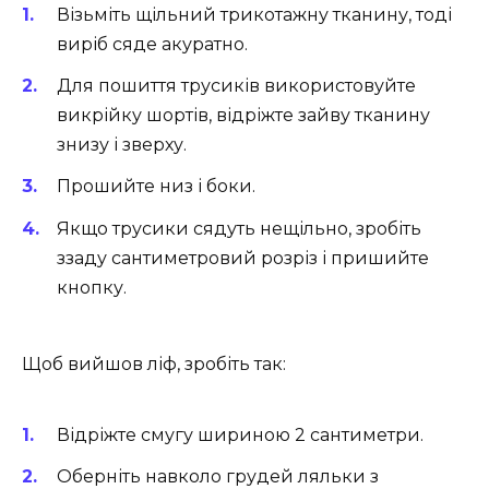
Візьміть щільний трикотажну тканину, тоді
виріб сяде акуратно.
Для пошиття трусиків використовуйте
викрійку шортів, відріжте зайву тканину
знизу і зверху.
Прошийте низ і боки.
Якщо трусики сядуть нещільно, зробіть
ззаду сантиметровий розріз і пришийте
кнопку.
Щоб вийшов ліф, зробіть так:
Відріжте смугу шириною 2 сантиметри.
Оберніть навколо грудей ляльки з