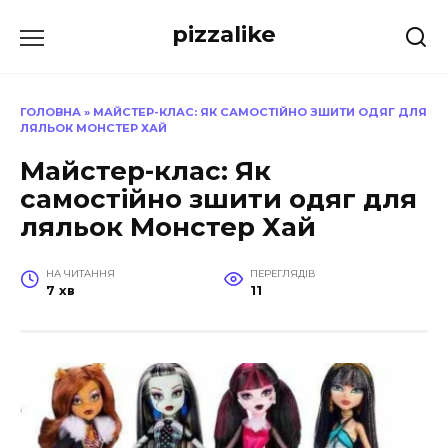
Перейти
pizzalike
до
вмісту
ГОЛОВНА
»
МАЙСТЕР-КЛАС: ЯК САМОСТІЙНО ЗШИТИ ОДЯГ ДЛЯ
ЛЯЛЬОК МОНСТЕР ХАЙ
Майстер-клас: Як
самостійно зшити одяг для
ляльок Монстер Хай
НА ЧИТАННЯ
ПЕРЕГЛЯДІВ
7 хв
11