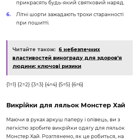
прикрасять будь-який святковий наряд.
Літні шорти зажадають трохи старанності
при пошитті.
Читайте також:
6 небезпечних
властивостей винограду для здоров'я
людини: ключові ризики
{1=1} {2=2} {3=3} {4=4} {5=5} {6=6}
Викрійки для ляльок Монстер Хай
Маючи в руках аркуш паперу і олівець, ви з
легкістю зробите викрійки одягу для ляльок
Монстер Хай. Розглянемо, як це робиться, на